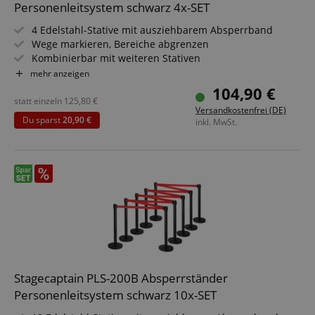
Personenleitsystem schwarz 4x-SET
4 Edelstahl-Stative mit ausziehbarem Absperrband
Wege markieren, Bereiche abgrenzen
Kombinierbar mit weiteren Stativen
Für Konzerte, Ausstellungen, Hotels, Kinos u.v.m.
mehr anzeigen
Geeignet für In- und Outdoor-Anwendungen (Nicht für
104,90 €
dauerhaften Outdoor-Einsatz bei markantem Wetter
statt einzeln
125,80
€
Versandkostenfrei (DE)
konzipiert!)
Du sparst
20,90 €
inkl. MwSt.
Stagecaptain PLS-200B Absperrständer
Personenleitsystem schwarz 10x-SET