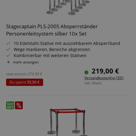
Stagecaptain PLS-200S Absperrständer
Personenleitsystem silber 10x Set
10 Edelstahl-Stative mit ausziehbarem Absperrband
Wege markieren, Bereiche abgrenzen
Kombinierbar mit weiteren Stativen
Für Konzerte, Ausstellungen, Hotels, Kinos u.v.m.
mehr anzeigen
Geeignet für In- und Outdoor-Anwendungen (Nicht für
219,00 €
dauerhaften Outdoor-Einsatz bei markantem Wetter
statt einzeln
274,50
€
Versandkostenfrei (DE)
konzipiert!)
Du sparst
55,50 €
inkl. MwSt.