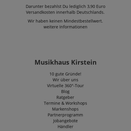
ermöglicht un
Darunter bezahlst Du lediglich 3,90 Euro
einem Benutz
Kontakt zu tr
Versandkosten innerhalb Deutschlands.
zuvor unsere
besucht hat.
Wir haben keinen Mindestbestellwert.
weitere Informationen
Musikhaus Kirstein
10 gute Gründe!
Wir über uns
Virtuelle 360°-Tour
Blog
Ratgeber
Termine & Workshops
Markenshops
Partnerprogramm
Jobangebote
Händler