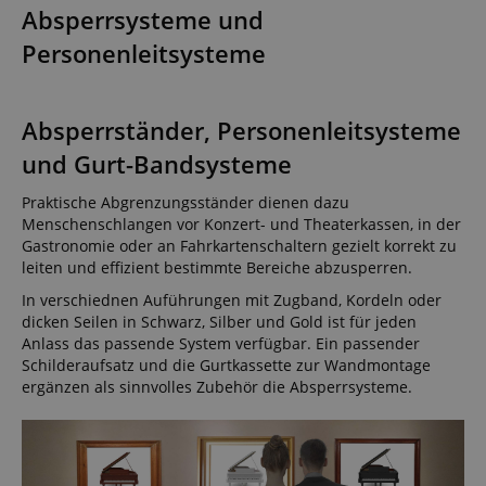
Absperrsysteme und
Personenleitsysteme
Absperrständer, Personenleitsysteme
VISITOR_PRIVACY_METADATA
YouTube
.youtube.com
und Gurt-Bandsysteme
Praktische Abgrenzungsständer dienen dazu
Menschenschlangen vor Konzert- und Theaterkassen, in der
Gastronomie oder an Fahrkartenschaltern gezielt korrekt zu
leiten und effizient bestimmte Bereiche abzusperren.
In verschiednen Auführungen mit Zugband, Kordeln oder
dicken Seilen in Schwarz, Silber und Gold ist für jeden
Anlass das passende System verfügbar. Ein passender
Schilderaufsatz und die Gurtkassette zur Wandmontage
ergänzen als sinnvolles Zubehör die Absperrsysteme.
Anbieter /
Cookie
Laufzeit
Beschreibung