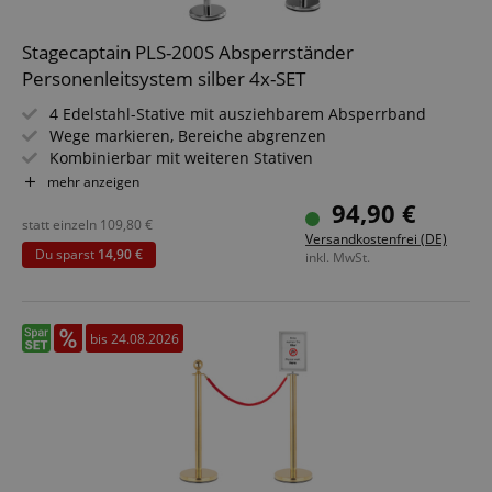
Stagecaptain PLS-200S Absperrständer
Personenleitsystem silber 4x-SET
4 Edelstahl-Stative mit ausziehbarem Absperrband
Wege markieren, Bereiche abgrenzen
Kombinierbar mit weiteren Stativen
Für Konzerte, Ausstellungen, Hotels, Kinos u.v.m.
mehr anzeigen
Geeignet für In- und Outdoor-Anwendungen (Nicht für
94,90 €
dauerhaften Outdoor-Einsatz bei markantem Wetter
statt einzeln
109,80
€
Versandkostenfrei (DE)
konzipiert!)
Du sparst
14,90 €
inkl. MwSt.
bis 24.08.2026