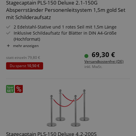
Stagecaptain PLS-150 Deluxe 2.1-150G
Absperrständer Personenleitsystem 1,5m gold Set
mit Schilderaufsatz
2 Edelstahl-Stative und 1 rotes Seil mit 1,5m Länge
Inklusive Schildaufsatz für Blätter in DIN A4-Größe
(Hochformat)
Wege markieren, Bereiche abgrenzen
mehr anzeigen
Kombinierbar mit weiteren Stativen
69,30 €
Für Konzerte, Ausstellungen, Hotels, Kinos u.v.m.
statt einzeln
79,80
€
Versandkostenfrei (DE)
Geeignet für In- und Outdoor-Anwendungen (Nicht für
Du sparst
10,50 €
inkl. MwSt.
dauerhaften Outdoor-Einsatz bei markantem Wetter
konzipiert!)
Stagecaptain PLS-150 Deluxe 4.2-200S