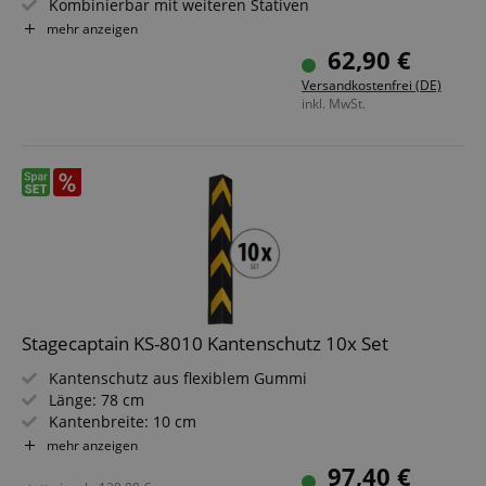
Kombinierbar mit weiteren Stativen
Für Konzerte, Ausstellungen, Hotels, Kinos u.v.m.
mehr anzeigen
Geeignet für In- und Outdoor-Anwendungen (Nicht für
62,90 €
dauerhaften Outdoor-Einsatz bei markantem Wetter
Versandkostenfrei (DE)
konzipiert!)
inkl. MwSt.
Stagecaptain KS-8010 Kantenschutz 10x Set
Kantenschutz aus flexiblem Gummi
Länge: 78 cm
Kantenbreite: 10 cm
Mit Schrauben oder starkem Klebeband zu befestigen
mehr anzeigen
Reflektierende Aufkleber
97,40 €