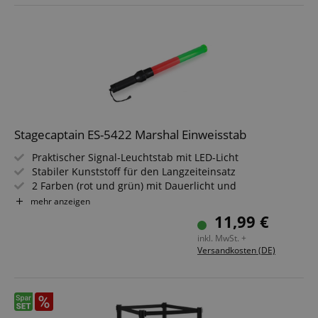
Stagecaptain ES-5422 Marshal Einweisstab
Praktischer Signal-Leuchtstab mit LED-Licht
Stabiler Kunststoff für den Langzeiteinsatz
2 Farben (rot und grün) mit Dauerlicht und
abwechselndem Blinken
mehr anzeigen
Betriebsdauer: bis zu 36 Stunden
11,99 €
Inklusive Handschlaufe
inkl. MwSt. +
Benötigte Batterien: 2x 1,5V Typ D Mono (nicht im
Versandkosten (DE)
Lieferumfang enthalten)