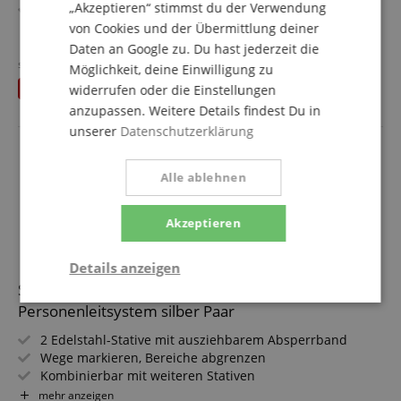
„Akzeptieren“ stimmst du der Verwendung
Kombinierbar mit weiteren Stativen
Für Konzerte, Ausstellungen, Hotels, Kinos u.v.m.
von Cookies und der Übermittlung deiner
mehr anzeigen
Geeignet für In- und Outdoor-Anwendungen (Nicht für
Daten an Google zu. Du hast jederzeit die
174,20 €
dauerhaften Outdoor-Einsatz bei markantem Wetter
statt einzeln
199,18
€
Möglichkeit, deine Einwilligung zu
Versandkostenfrei (DE)
konzipiert!)
Du sparst
24,98 €
widerrufen oder die Einstellungen
inkl. MwSt.
anzupassen. Weitere Details findest Du in
unserer
Datenschutzerklärung
Alle ablehnen
Akzeptieren
Details anzeigen
Stagecaptain PLS-200S Absperrständer
Notwendig
Statistik
Marketing
Personenleitsystem silber Paar
2 Edelstahl-Stative mit ausziehbarem Absperrband
Wege markieren, Bereiche abgrenzen
Funktional
Kombinierbar mit weiteren Stativen
Für Konzerte, Ausstellungen, Hotels, Kinos u.v.m.
mehr anzeigen