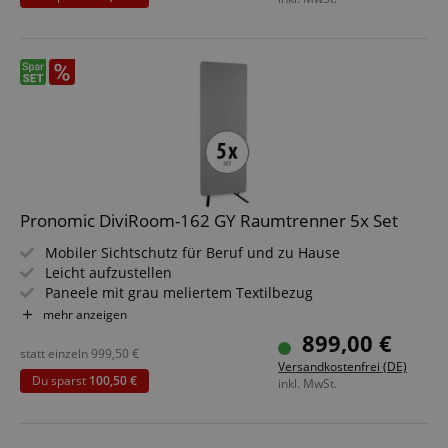
apay-session-set
Amazon.com Inc.
www.kirstein.de
Google-
Datenschutzerklärung
Pronomic DiviRoom-162 GY Raumtrenner 5x Set
CookieScriptConsent
CookieScript
.kirstein.de
Mobiler Sichtschutz für Beruf und zu Hause
Leicht aufzustellen
Paneele mit grau meliertem Textilbezug
Abmessungen: 60 x 167 cm
mehr anzeigen
Optimiert die Raumakustik
899,00 €
Spar-Set mit 5 Stück: bis zu 3,0 m Breite
statt einzeln
999,50
€
Versandkostenfrei (DE)
session-id-apay
Amazon
Du sparst
100,50 €
inkl. MwSt.
.amazon.com