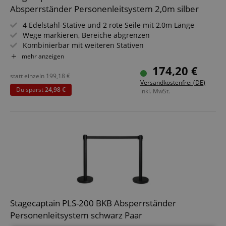
Absperrständer Personenleitsystem 2,0m silber
4 Edelstahl-Stative und 2 rote Seile mit 2,0m Länge
Wege markieren, Bereiche abgrenzen
Kombinierbar mit weiteren Stativen
Für Konzerte, Ausstellungen, Hotels, Kinos u.v.m.
mehr anzeigen
Geeignet für In- und Outdoor-Anwendungen (Nicht für
174,20 €
dauerhaften Outdoor-Einsatz bei markantem Wetter
statt einzeln
199,18
€
Versandkostenfrei (DE)
konzipiert!)
Du sparst
24,98 €
inkl. MwSt.
Stagecaptain PLS-200 BKB Absperrständer
Personenleitsystem schwarz Paar