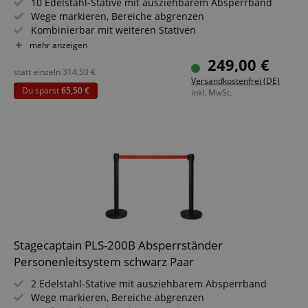
10 Edelstahl-Stative mit ausziehbarem Absperrband
Wege markieren, Bereiche abgrenzen
Kombinierbar mit weiteren Stativen
Für Konzerte, Ausstellungen, Hotels, Kinos u.v.m.
mehr anzeigen
Geeignet für In- und Outdoor-Anwendungen (Nicht für
249,00 €
dauerhaften Outdoor-Einsatz bei markantem Wetter
statt einzeln
314,50
€
Versandkostenfrei (DE)
konzipiert!)
Du sparst
65,50 €
inkl. MwSt.
Stagecaptain PLS-200B Absperrständer
Personenleitsystem schwarz Paar
2 Edelstahl-Stative mit ausziehbarem Absperrband
Wege markieren, Bereiche abgrenzen