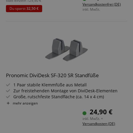
Farbe: schwarz/gelb
statt einzeln
129,90
€
Versandkostenfrei (DE)
10 Stück im Spar-Set
Du sparst
32,50 €
inkl. MwSt.
Pronomic DiviDesk SF-320 SR Standfüße
1 Paar stabile Klemmfüße aus Metall
Zur freistehenden Montage von DiviDesk-Elementen
Große, rutschfeste Standfläche (ca. 14 x 4 cm)
Kann auch an andere flache Scheiben bis 24 mm Stärke
mehr anzeigen
geklemmt werden
24,90 €
Pulverbeschichtete Oberfläche in Silber
inkl. MwSt. +
Versandkosten (DE)