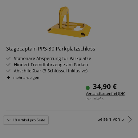
CrossDomainCookieScriptConsent_389
.crossdomain.cookie-
script.com
sid_key
www.kirstein.de
Stagecaptain PPS-30 Parkplatzschloss
Stationäre Absperrung für Parkplätze
session-token
Amazon
Hindert Fremdfahrzeuge am Parken
.amazon.com
Abschließbar (3 Schlüssel inklusive)
Wird mit Untergrund verschraubt
mehr anzeigen
Aus robustem Stahl
34,90 €
language
www.kirstein.de
Versandkostenfrei (DE)
inkl. MwSt.
Seite
1
von
5
18 Artikel pro Seite