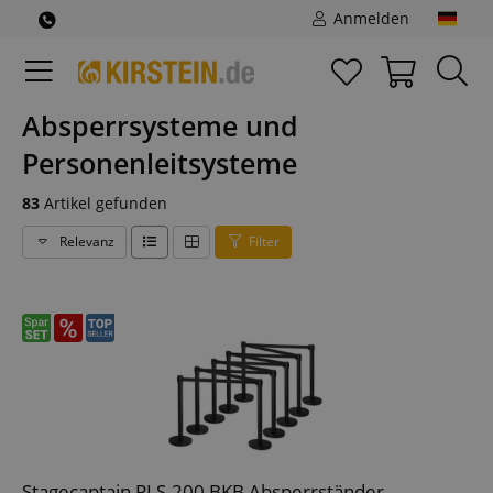
Anmelden
Absperrsysteme und
Personenleitsysteme
83
Artikel gefunden
Relevanz
Filter
Stagecaptain PLS-200 BKB Absperrständer