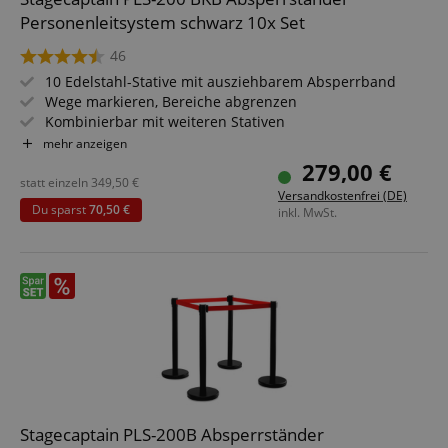
Personenleitsystem schwarz 10x Set
46
10 Edelstahl-Stative mit ausziehbarem Absperrband
Wege markieren, Bereiche abgrenzen
Kombinierbar mit weiteren Stativen
Für Konzerte, Ausstellungen, Hotels, Kinos u.v.m.
mehr anzeigen
Geeignet für In- und Outdoor-Anwendungen (Nicht für
279,00 €
dauerhaften Outdoor-Einsatz bei markantem Wetter
statt einzeln
349,50
€
Versandkostenfrei (DE)
konzipiert!)
Du sparst
70,50 €
inkl. MwSt.
Stagecaptain PLS-200B Absperrständer