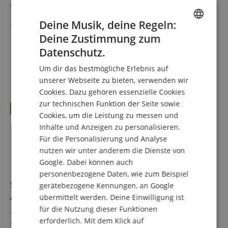
2 Edelstahl-Stative mit ausziehbarem Absperrband
Wege markieren, Bereiche abgrenzen
Deine Musik, deine Regeln:
Kombinierbar mit weiteren Stativen
Für Konzerte, Ausstellungen, Hotels, Kinos u.v.m.
Deine Zustimmung zum
mehr anzeigen
ENGLISH
Geeignet für In- und Outdoor-Anwendungen (Nicht für
69,90 €
Datenschutz.
dauerhaften Outdoor-Einsatz bei markantem Wetter
GERMAN
Versandkostenfrei (DE)
konzipiert!)
Um dir das bestmögliche Erlebnis auf
inkl. MwSt.
DUTCH
unserer Webseite zu bieten, verwenden wir
Cookies. Dazu gehören essenzielle Cookies
FRENCH
zur technischen Funktion der Seite sowie
ITALIAN
Cookies, um die Leistung zu messen und
Inhalte und Anzeigen zu personalisieren.
SPANISH
Für die Personalisierung und Analyse
nutzen wir unter anderem die Dienste von
Google. Dabei können auch
personenbezogene Daten, wie zum Beispiel
Stagecaptain PLS-150 Deluxe 4.2-200G
gerätebezogene Kennungen, an Google
Absperrständer Personenleitsystem 2,0m gold
übermittelt werden. Deine Einwilligung ist
für die Nutzung dieser Funktionen
4 Edelstahl-Stative und 2 rote Seile mit 2,0m Länge
erforderlich. Mit dem Klick auf
Wege markieren, Bereiche abgrenzen