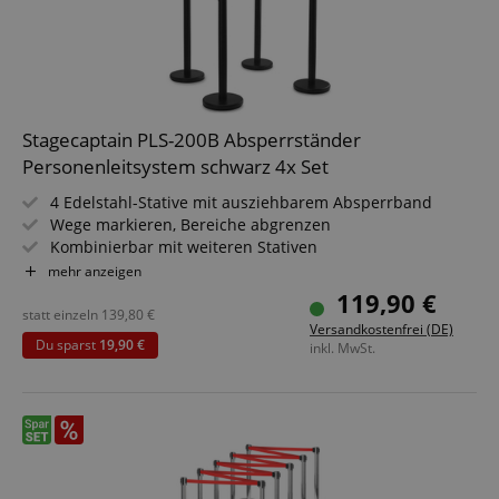
Stagecaptain PLS-200B Absperrständer
Personenleitsystem schwarz 4x Set
4 Edelstahl-Stative mit ausziehbarem Absperrband
Wege markieren, Bereiche abgrenzen
Kombinierbar mit weiteren Stativen
Für Konzerte, Ausstellungen, Hotels, Kinos u.v.m.
mehr anzeigen
Geeignet für In- und Outdoor-Anwendungen (Nicht für
119,90 €
dauerhaften Outdoor-Einsatz bei markantem Wetter
statt einzeln
139,80
€
Versandkostenfrei (DE)
konzipiert!)
Du sparst
19,90 €
inkl. MwSt.