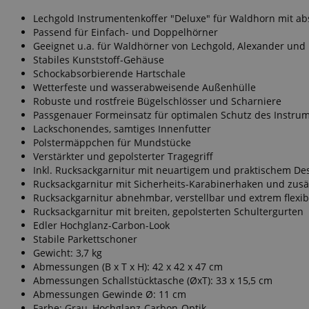
FPGSID
Lechgold Instrumentenkoffer "Deluxe" für Waldhorn mit a
Passend für Einfach- und Doppelhörner
Geeignet u.a. für Waldhörner von Lechgold, Alexander und
amazon-pay-conne
Stabiles Kunststoff-Gehäuse
Schockabsorbierende Hartschale
Wetterfeste und wasserabweisende Außenhülle
Robuste und rostfreie Bügelschlösser und Scharniere
apay-session-set
Passgenauer Formeinsatz für optimalen Schutz des Instrum
Lackschonendes, samtiges Innenfutter
Polstermäppchen für Mundstücke
Verstärkter und gepolsterter Tragegriff
Inkl. Rucksackgarnitur mit neuartigem und praktischem De
Rucksackgarnitur mit Sicherheits-Karabinerhaken und zusä
CookieScriptConse
Rucksackgarnitur abnehmbar, verstellbar und extrem flexib
Rucksackgarnitur mit breiten, gepolsterten Schultergurten
Edler Hochglanz-Carbon-Look
Stabile Parkettschoner
session-id-apay
Gewicht: 3,7 kg
Abmessungen (B x T x H): 42 x 42 x 47 cm
Abmessungen Schallstücktasche (ØxT): 33 x 15,5 cm
Abmessungen Gewinde Ø: 11 cm
Farbe: Grau, Hochglanz-Carbon-Optik