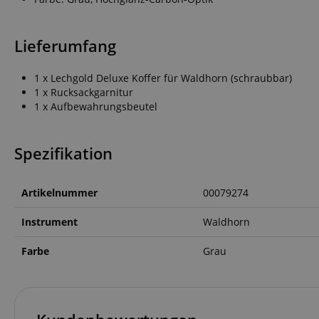
CrossDomainCookie
sid_key
Lieferumfang
session-token
1 x Lechgold Deluxe Koffer für Waldhorn (schraubbar)
1 x Rucksackgarnitur
1 x Aufbewahrungsbeutel
language
Spezifikation
Artikelnummer
00079274
Instrument
Waldhorn
VISITOR_PRIVACY_
Farbe
Grau