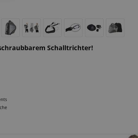
schraubbarem Schalltrichter!
ents
sche