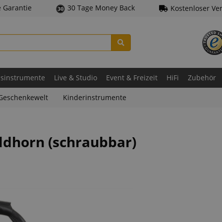
e Garantie
30 Tage Money Back
Kostenloser Ve
asinstrumente
Live & Studio
Event & Freizeit
HiFi
Zubehör
Geschenkewelt
Kinderinstrumente
ldhorn (schraubbar)