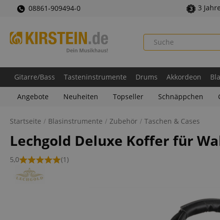
3 Jahr
08861-909494-0
Gitarre/Bass
Tasteninstrumente
Drums
Akkordeon
Bl
Angebote
Neuheiten
Topseller
Schnäppchen
Startseite
Blasinstrumente
Zubehör
Taschen & Cases
Lechgold Deluxe Koffer für Wa
5,0
(1)