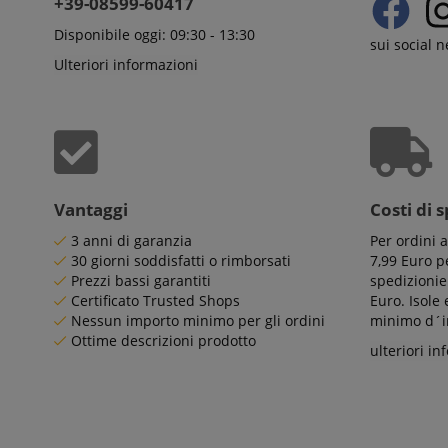
+39-08599-60417
CookieScriptConse
Disponibile oggi: 09:30 - 13:30
sui social 
Ulteriori informazioni
session-id-apay
CrossDomainCookie
Vantaggi
Costi di 
sid_key
3 anni di garanzia
Per ordini 
30 giorni soddisfatti o rimborsati
7,99 Euro pe
Prezzi bassi garantiti
spedizionie
session-token
Certificato Trusted Shops
Euro. Isole
Nessun importo minimo per gli ordini
minimo d´im
Ottime descrizioni prodotto
language
ulteriori in