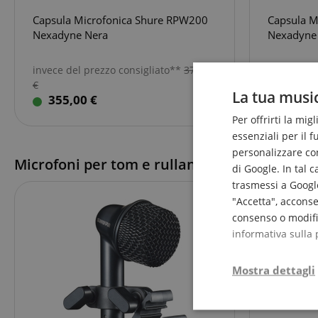
Capsula Microfonica Shure RPW200
Capsula M
Nexadyne Nera
Nexadyne 
invece del prezzo consigliato**
379,61
invece del
€
€
La tua music
355,00 €
355,0
Per offrirti la mig
essenziali per il 
personalizzare cont
Microfoni per tom e rullante
di Google. In tal 
trasmessi a Google
"Accetta", acconse
consenso o modific
informativa sulla 
Mostra dettagli
Strettamen