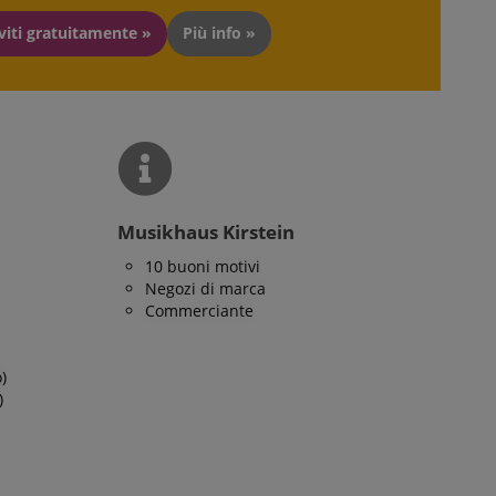
ato dal servizio
iviti gratuitamente »
Più info »
rdare le preferenze
isitatori. È
ei cookie di Cookie-
tamente.
ato per gestire la
b, in particolare in
pagamento,
di checkout sicura
Musikhaus Kirstein
zzato per mantenere
10 buoni motivi
nte attraverso le
Negozi di marca
Commerciante
zzato per mantenere
izzata dal server.
)
di cookie associati a
 consiglia di dare
)
a a come viene
to sito web.
e dei casi, verrà
er memorizzare le
otenzialmente per
ngua memorizzata. La