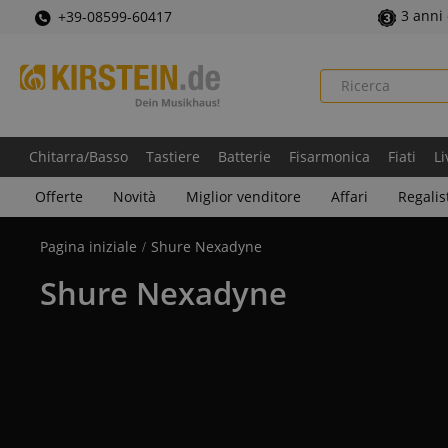
3 anni
+39-08599-60417
Chitarra/Basso
Tastiere
Batterie
Fisarmonica
Fiati
Li
Offerte
Novità
Miglior venditore
Affari
Regalis
Pagina iniziale
Shure Nexadyne
Shure Nexadyne