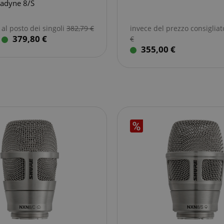
adyne 8/S
al posto dei singoli
382,79
€
invece del prezzo consiglia
379,80 €
€
355,00 €