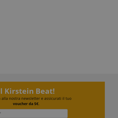
 la gestione
erve user session
 a Amazon Pay e
are l'autenticazione e
Il Kirstein Beat!
o in modo sicuro.
ra alla nostra newsletter e assicurati il tuo
o da Amazon Pay. I
utilizzati dal
voucher da 5€
.
ormazioni sulle
e in modo che gli
 riprendere da dove
gine del server.