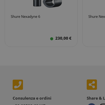
necessari
Shure Nexadyne 6
Shure Nex
230,00 €
I cookie strettamente
dell'account. Il sito
Nome
FPGSID
amazon-pay-conne
apay-session-set
Consulenza e ordini
Share & 