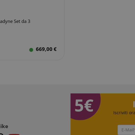
o
adyne Set da 3
Strettamente necessario
Prestazione
Targeting
Funzionalità
669,00 €
 necessari consentono funzionalità del sito Web principale come l'accesso degli utenti e
 Web non può essere utilizzato correttamente senza i cookie strettamente necessari.
Fornitore / Dominio
Scadenza
Descrizione
.kirstein.de
29 minuti
This cookie is used to pres
57
state across page requests.
secondi
ctedAuth
Sessione
Questo cookie è associato
Amazon
viene utilizzato per facilit
www.kirstein.de
le transazioni di pagament
Iscriviti o
11 mesi 4
Questo cookie è impostat
Amazon.com Inc.
settimane
cookie di sessione vengono 
www.kirstein.de
server per memorizzare inf
Like
attività della pagina utent
utenti possano facilmente
Google Privacy Policy
si erano interrotti sulle pa