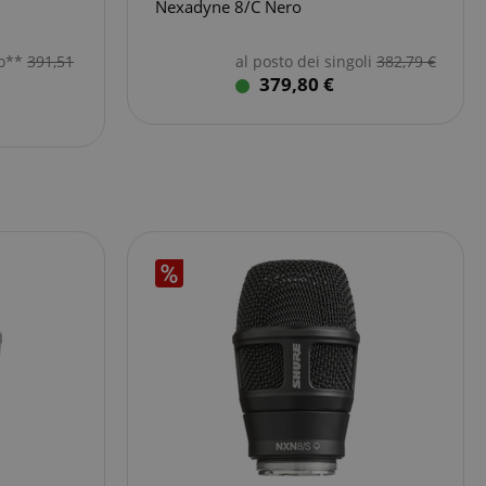
Nexadyne 8/C Nero
to**
391,51
al posto dei singoli
382,79
€
379,80 €