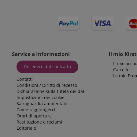
VISITOR_PRIVACY_
Service e Informazioni
Il mio Kirs
Il mio acco
Nome
Nome
Recedere dal contratto
Carrello
Nome
Le mie Pro
_ga_05SB53N1CH
xp
Contatti
_fbp
Condizioni
/
Diritto di recesso
cdv
Dichiarazione sulla tutela dei dati
aHistoryArticles
Impostazioni dei cookie
scarab.profile
Salraguardia ambientale
_ga
Come raggiungerci
session-id
Orari di apertura
MUID
Restituzione e reclami
Editoriale
scarab.mayAdd