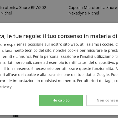
icrofonica Shure RPW202
Capsula Microfonica Shur
Nichel
Nexadyne Nichel
 prezzo consigliato**
379,61
invece del prezzo consiglia
€
a, le tue regole: il tuo consenso in materia di
0 €
355,00 €
liore esperienza possibile sul nostro sito web, utilizziamo i cookie. 
funzionamento tecnico del sito, nonché cookie per misurare le prest
enuti e annunci. Per la personalizzazione e l’analisi utilizziamo, tra g
caso, dati personali, come ad esempio identificatori del dispositivo,
. Il tuo consenso è necessario per utilizzare queste funzionalità. F
nti all’uso dei cookie e alla trasmissione dei tuoi dati a Google. Puoi
are le impostazioni in qualsiasi momento. Per ulteriori dettagli, c
privacy
Ho capito
Non consen
te
Prestazione
Targeting
F