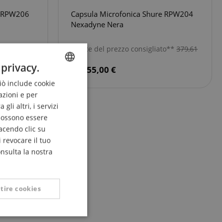
e RPW206
Capsula Microfonica Shure RPW204
Nexadyne Nera
to**
379,61
invece del prezzo consigliato**
379,61
€
 privacy.
355,00 €
Ciò include cookie
ENGLISH
azioni e per
GERMAN
li altri, i servizi
DUTCH
 possono essere
acendo clic su
FRENCH
 revocare il tuo
ITALIAN
onsulta la nostra
SPANISH
tire cookies
unzionalità