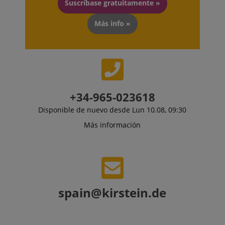
Suscríbase gratuitamente »
CrossDomainCookieScriptConsent_389
.crossdomain.cookie-
Más info »
script.com
sid_key
www.kirstein.de
+34-965-023618
Disponible de nuevo desde Lun 10.08, 09:30
session-token
Amazon
.amazon.com
Más información
language
www.kirstein.de
spain@kirstein.de