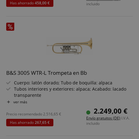
Incluye estuche de madera Prestige y accesorios de
Has ahorrado
458,00 €
incluido
mantenimiento
B&S 3005 WTR-L Trompeta en Bb
Cuerpo: latón dorado; Tubo de boquilla: alpaca
Tubos interiores y exteriores: alpaca; Acabado: lacado
transparente
Diámetro de campana: 140 mm; Diámetro de tubo: 11,0
ver más
mm
2.249,00 €
Sistema de articulación 3B, disparador en la tercera
Precio recomendado
2.516,65
€
Envío gratuitos (DE)
I.V.A.
válvula, placas de presión largas
Has ahorrado
267,65 €
incluido
Soporte para partituras, 2 llaves de agua
Incluye boquilla, estuche de madera Prestige y
accesorios de mantenimiento