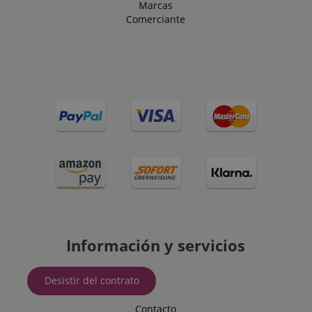
Marcas
Comerciante
Proveedor /
Proveedor /
Nombre
Nombre
Vencimiento
Vencimiento
Descripción
Descripción
Dominio
Dominio
Proveedor /
Nombre
Vencimiento
Descripc
_ga_05SB53N1CH
xp
reco.kirstein.de
.kirstein.de
1 año 1 mes
1 año
Esta cookie s
This cookie is
Dominio
Información y servicios
utiliza para
used by Goog
optimizar la
Analytics to
_fbp
2 meses 4
Utilizado
Meta Platform
experiencia d
persist sessi
semanas
Facebook
Inc.
usuario
state.
ofrecer u
.kirstein.de
Desistir del contrato
mediante el
de produ
seguimiento 
cdv
reco.kirstein.de
1 año
Esta cookie s
publicita
las preferenci
utiliza para
como ofe
Contacto
e interaccion
almacenar y
tiempo r