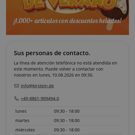
Estrictamente necesaria
Actuación
Orientación
Funcionalidad
Las cookies estrictamente necesarias permiten la
Sus personas de contacto.
funcionalidad central del sitio web, como el inicio
de sesión del usuario y la administración de la
La línea de atención telefónica no está atendida en
cuenta. El sitio web no puede utilizarse
este momento. Puede volver a contactar con
correctamente sin las cookies estrictamente
nosotros en lunes, 10.08.2026 en 09:30.
necesarias.
Proveedor /
info@kirstein.de
Nombre
V
Dominio
FPGSID
.kirstein.de
+49-8861-909494-0
5
lunes
09:30 - 18:00
martes
09:30 - 18:00
amazon-pay-connectedAuth
Amazon
miércoles
09:30 - 18:00
www.kirstein.de