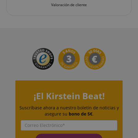
CookieScriptConsent
CookieScript
Valoración de cliente
.kirstein.de
session-id-apay
Amazon
.amazon.com
¡El Kirstein Beat!
Suscríbase ahora a nuestro boletín de noticias y
asegure su
bono de 5€
.