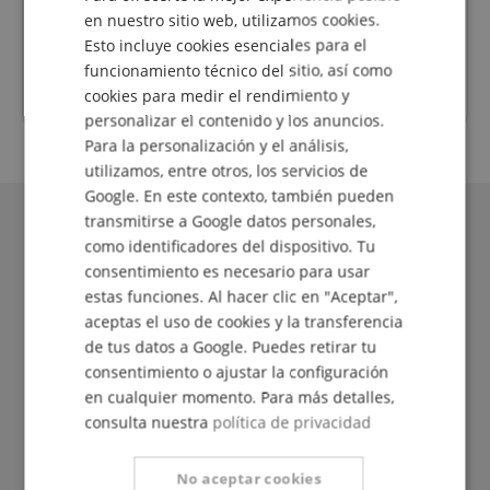
DUTCH
während der Urlaubszeit. Vielen Dank! Die Gitarre
Diese
en nuestro sitio web, utilizamos cookies.
Valoración a partir del 07.08.2026
ist super eingestellt und kann sofort gespielt
Esto incluye cookies esenciales para el
FRENCH
werden.
funcionamiento técnico del sitio, así como
ITALIAN
cookies para medir el rendimiento y
Valoración de cliente
personalizar el contenido y los anuncios.
SPANISH
Para la personalización y el análisis,
utilizamos, entre otros, los servicios de
Google. En este contexto, también pueden
transmitirse a Google datos personales,
como identificadores del dispositivo. Tu
consentimiento es necesario para usar
estas funciones. Al hacer clic en "Aceptar",
aceptas el uso de cookies y la transferencia
de tus datos a Google. Puedes retirar tu
consentimiento o ajustar la configuración
en cualquier momento. Para más detalles,
¡El Kirstein Beat!
consulta nuestra
política de privacidad
Suscríbase ahora a nuestro boletín de noticias y
No aceptar cookies
asegure su
bono de 5€
.