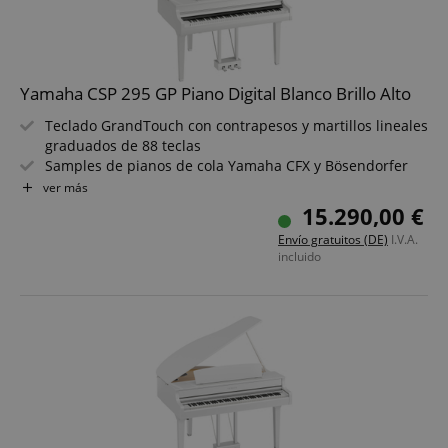
Yamaha CSP 295 GP Piano Digital Blanco Brillo Alto
Teclado GrandTouch con contrapesos y martillos lineales
graduados de 88 teclas
Samples de pianos de cola Yamaha CFX y Bösendorfer
Imperial
ver más
919 tonos, 403 canciones y 525 estilos de
15.290,00 €
acompañamiento
Envío gratuitos (DE)
I.V.A.
Polifonía de 256 voces
incluido
Modelado Grand Expression, Modelado de Resonancia
Virtual (VRM)
Conexión inalámbrica a tablet o smartphone