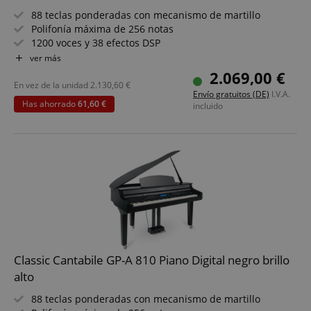
88 teclas ponderadas con mecanismo de martillo
Polifonía máxima de 256 notas
1200 voces y 38 efectos DSP
Función de streaming Bluetooth®
ver más
Amplias funciones de acompañamiento con 270 estilos
2.069,00 €
Funciones Layer, Split y Twinova para piano
En vez de la unidad
2.130,60
€
Envío gratuitos (DE)
I.V.A.
Función de grabación en MIDI o MP3
Has ahorrado
61,60 €
incluido
Set incluye banco, auriculares y escuela de piano
Classic Cantabile GP-A 810 Piano Digital negro brillo
alto
88 teclas ponderadas con mecanismo de martillo