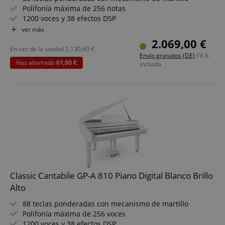
Polifonía máxima de 256 notas
1200 voces y 38 efectos DSP
Función de streaming Bluetooth®
ver más
Funciones completas de acompañamiento con 270
2.069,00 €
estilos
En vez de la unidad
2.130,60
€
Envío gratuitos (DE)
I.V.A.
Funciones Layer, Split y Twinova para piano
Has ahorrado
61,60 €
incluido
Función de grabación en MIDI o MP3
Set incluye banco, auriculares y escuela de piano
session-id-apay
Amazon
.amazon.com
Classic Cantabile GP-A 810 Piano Digital Blanco Brillo
Alto
88 teclas ponderadas con mecanismo de martillo
Polifonía máxima de 256 voces
CrossDomainCookieScriptConsent_389
.crossdomain.cookie-
1200 voces y 38 efectos DSP