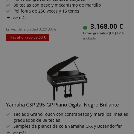
88 teclas con peso y mecanismo de martillo
Polifonía de 256 voces y 15 tonos
Elegante acabado negro brillante y detalles finamente
ver más
trabajados
3.168,00 €
Pedales de sustain, soft y sostenuto que soportan
En vez de la unidad
3.221,60
€
Envío gratuitos (DE)
I.V.A.
técnicas de medio pedal
Has ahorrado
53,60 €
incluido
Sistema de altavoces estéreo para una experiencia
sonora inmersiva
Paquete que incluye banco de piano, auriculares y
método de piano
Yamaha CSP 295 GP Piano Digital Negro Brillante
Teclado GrandTouch con contrapesos y martillos lineales
graduados de 88 teclas
Samples de pianos de cola Yamaha CFX y Bösendorfer
Imperial
ver más