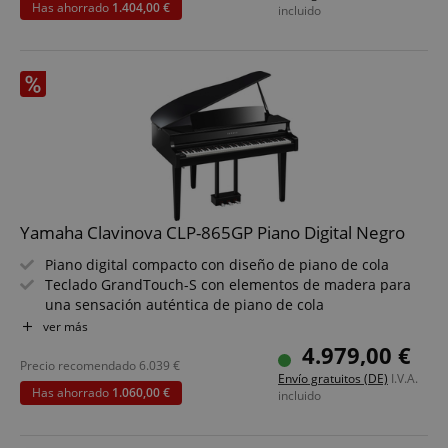
Has ahorrado
1.404,00 €
incluido
Virtual Resonance Modeling que genera profundidad
sonora natural
Bluetooth Audio y MIDI para integración inalámbrica en
tu setup
Yamaha Clavinova CLP-865GP Piano Digital Negro
Piano digital compacto con diseño de piano de cola
Teclado GrandTouch-S con elementos de madera para
una sensación auténtica de piano de cola
Dos pianos de cola premium muestreados: Yamaha CFX
ver más
y Bösendorfer Imperial
4.979,00 €
Muestreo binaural para una experiencia inmersiva con
Precio recomendado
6.039
€
Envío gratuitos (DE)
I.V.A.
auriculares
Has ahorrado
1.060,00 €
incluido
Virtual Resonance Modeling que genera profundidad
sonora natural
Bluetooth Audio y MIDI para integración inalámbrica en