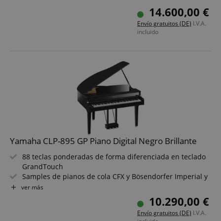
919 tonos, 403 canciones y 525 estilos de
14.600,00 €
acompañamiento
Envío gratuitos (DE)
I.V.A.
Polifonía de 256 voces
incluido
Grand Expression Modeling, Virtual Resonance Modeling
(VRM)
Conexión inalámbrica a tablet o smartphone
Yamaha CLP-895 GP Piano Digital Negro Brillante
88 teclas ponderadas de forma diferenciada en teclado
GrandTouch
Samples de pianos de cola CFX y Bösendorfer Imperial y
muestreo binaural
ver más
27 canciones demo de voces + 50 canciones de piano +
10.290,00 €
303 piezas de práctica
Envío gratuitos (DE)
I.V.A.
Polifonía de 256 notas y 53 tonos