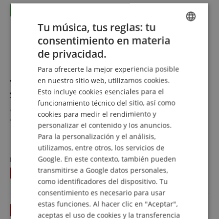
tu setup
Tu música, tus reglas: tu
consentimiento en materia
ENGLISH
de privacidad.
GERMAN
Para ofrecerte la mejor experiencia posible
DUTCH
en nuestro sitio web, utilizamos cookies.
Yamaha Clavinova CLP-865GP Piano Digital Negro
Esto incluye cookies esenciales para el
FRENCH
Set
funcionamiento técnico del sitio, así como
ITALIAN
Piano digital compacto con diseño de piano de cola
cookies para medir el rendimiento y
Teclado GrandTouch-S con elementos de madera para
personalizar el contenido y los anuncios.
SPANISH
una auténtica sensación de piano de cola
Para la personalización y el análisis,
Dos pianos de cola premium muestreados: Yamaha CFX
ver más
utilizamos, entre otros, los servicios de
y Bösendorfer Imperial
5.049,00 €
Google. En este contexto, también pueden
Muestreo binaural para una experiencia inmersiva con
En vez de la unidad
5.110,60
€
Envío gratuitos (DE)
I.V.A.
auriculares
transmitirse a Google datos personales,
Has ahorrado
61,60 €
incluido
Virtual Resonance Modeling que genera profundidad
como identificadores del dispositivo. Tu
sonora natural
consentimiento es necesario para usar
Bluetooth Audio y MIDI para integración inalámbrica en
estas funciones. Al hacer clic en "Aceptar",
tu setup
aceptas el uso de cookies y la transferencia
Set de ahorro que incluye banco de piano, auriculares y