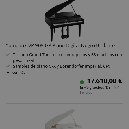
color TFT de 9"
Yamaha CVP 909 GP Piano Digital Negro Brillante
Teclado Grand Touch con contrapesos y 88 martillos con
peso lineal
Samples de piano CFX y Bösendorfer Imperial, CFX
muestreado binauralmente
ver más
1.605 sonidos de alta calidad + 58 kits de batería/SFX +
17.610,00 €
480 voces XG
Envío gratuitos (DE)
I.V.A.
675 estilos de acompañamiento, función interna de
incluido
audio Bluetooth®
Sistema de altavoces: (16 cm + 5 cm + 2,5 cm (cúpula) × 2
+ 20 cm, altavoz cono de abeto, puerto Twisted Flare
Pedal de amortiguación con respuesta de piano de cola
y pantalla táctil TFT a color