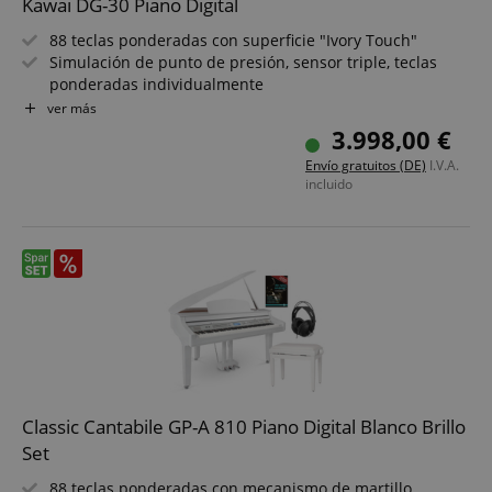
Kawai DG-30 Piano Digital
88 teclas ponderadas con superficie "Ivory Touch"
Simulación de punto de presión, sensor triple, teclas
ponderadas individualmente
apay-session-set
Amazon.com Inc.
Función Lesson para principiantes
ver más
Política de Privacidad de Google
www.kirstein.de
Pantalla: OLED 128 x 64 píxeles, interfaz Bluetooth
3.998,00 €
Line In/Out, 2 x auriculares, Midi In/Out, USB to Host/to
Envío gratuitos (DE)
I.V.A.
Device
incluido
Classic Cantabile GP-A 810 Piano Digital Blanco Brillo
Set
CookieScriptConsent
CookieScript
.kirstein.de
88 teclas ponderadas con mecanismo de martillo