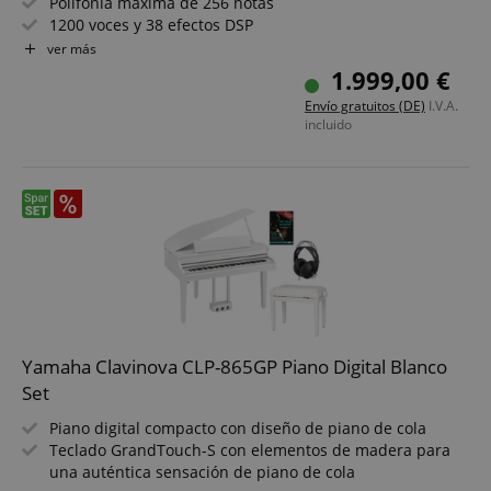
Polifonía máxima de 256 notas
1200 voces y 38 efectos DSP
Función de streaming Bluetooth®
ver más
Funciones completas de acompañamiento con 270
1.999,00 €
estilos
Envío gratuitos (DE)
I.V.A.
Funciones Layer, Split y Twinova Piano
incluido
Función de grabación en MIDI o MP3
Yamaha Clavinova CLP-865GP Piano Digital Blanco
Set
Piano digital compacto con diseño de piano de cola
Teclado GrandTouch-S con elementos de madera para
una auténtica sensación de piano de cola