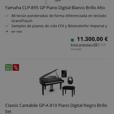
Yamaha CLP-895 GP Piano Digital Blanco Brillo Alto
88 teclas ponderadas de forma diferenciada en teclado
GrandTouch
Samples de pianos de cola CFX y Bösendorfer Imperial y
muestreo binaural
ver más
27 canciones demo de voces + 50 canciones de piano +
11.300,00 €
303 piezas de práctica
Envío gratuitos (DE)
I.V.A.
Polifonía de 256 voces y 53 tonos
incluido
Sistema de altavoces de 3 vías con amplificador de 260
vatios
Audio Bluetooth, MIDI, USB to Host y USB to Device
Classic Cantabile GP-A 810 Piano Digital Negro Brillo
Set