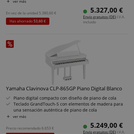
Dos pianos de cola premium muestreados: Yamaha CFX
ver más
& Bösendorfer Imperial
5.327,00 €
Muestreo binaural para una experiencia inmersiva con
En vez de la unidad
5.380,60
€
Envío gratuitos (DE)
I.V.A.
auriculares
Has ahorrado
53,60 €
incluido
Virtual Resonance Modeling que genera profundidad
sonora natural
Bluetooth Audio & MIDI para integración inalámbrica en
tu setup
Set de ahorro que incluye banco de piano, auriculares y
escuela de piano
Yamaha Clavinova CLP-865GP Piano Digital Blanco
Piano digital compacto con diseño de piano de cola
Teclado GrandTouch-S con elementos de madera para
una sensación auténtica de piano de cola
Dos pianos de cola premium muestreados: Yamaha CFX
ver más
y Bösendorfer Imperial
5.249,00 €
Muestreo binaural para una experiencia inmersiva con
Precio recomendado
6.653
€
Envío gratuitos (DE)
I.V.A.
auriculares