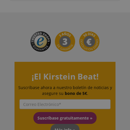
Proveedor /
Proveedor /
Nombre
Nombre
Vencimiento
Vencimiento
Descripción
Descripción
Dominio
Dominio
Proveedor /
Nombre
Vencimiento
Descripc
_ga_05SB53N1CH
xp
reco.kirstein.de
.kirstein.de
1 año 1 mes
1 año
Esta cookie s
This cookie is
Dominio
utiliza para
used by Goog
optimizar la
Analytics to
_fbp
2 meses 4
Utilizado
Meta Platform
experiencia d
persist sessi
semanas
Facebook
Inc.
usuario
state.
ofrecer u
.kirstein.de
mediante el
de produ
seguimiento 
cdv
reco.kirstein.de
1 año
Esta cookie s
publicita
las preferenci
utiliza para
como ofe
e interaccion
almacenar y
tiempo r
del usuario
rastrear
anuncian
para ofrecer
estadísticas 
externos
contenido
visitas y análi
¡El Kirstein Beat!
personalizado
de uso para e
scarab.profile
.kirstein.de
11 meses 4
Esta cook
sitio web, lo
semanas
utiliza pa
aHistoryArticles
www.kirstein.de
Sesión
Esta cookie s
permite mejo
rastrear e
utiliza para
la experienci
comport
Suscríbase ahora a nuestro boletín de noticias y
registrar los
de usuario y 
del usuar
asegure su
bono de 5€
.
artículos
funcionalida
preferen
visitados por 
del sitio.
el fin de
usuario en el
proporci
sitio web, par
_ga
1 año 1 mes
Este nombre 
Google LLC
recomen
recomendar
cookie está
.kirstein.de
y anunci
artículos
asociado con
personal
Suscríbase gratuitamente »
relacionados 
Google
contenidos
Universal
MUID
1 año 3
Esta cook
Microsoft
basados en el
Analytics, qu
semanas
ampliam
Corporation
Más info »