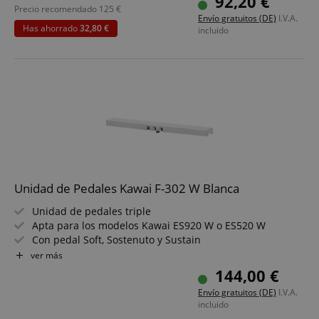
92,20 €
session-id-apay
Amazon
Precio recomendado
125
€
Envío gratuitos (DE)
.amazon.com
I.V.A.
Has ahorrado
32,80 €
incluido
CrossDomainCookieScriptConsent_389
.crossdomain.cookie-
script.com
Unidad de Pedales Kawai F-302 W Blanca
sid_key
www.kirstein.de
Unidad de pedales triple
Apta para los modelos Kawai ES920 W o ES520 W
Con pedal Soft, Sostenuto y Sustain
Pedal más a la izquierda con velocidad ajustable para el
ver más
efecto Rotary
144,00 €
Para su uso se requiere el soporte HM-5
Envío gratuitos (DE)
I.V.A.
session-token
Amazon
incluido
.amazon.com