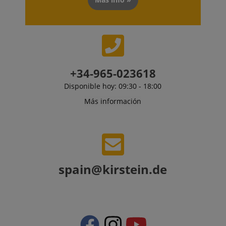
historial de
una
utilizada
.bing.com
lectura del
actualización
Microsof
usuario.
significativa 
identific
servicio de
usuario ú
session-id
.amazon.com
11 meses 4
Las cookies d
análisis de
puede co
semanas
sesión son
Google más
mediante
utilizadas por
utilizado. Est
de micro
servidor para
cookie se util
incrustad
almacenar
para distingu
cree
información
usuarios úni
ampliam
+34-965-023618
sobre las
asignando u
se sincro
actividades d
número
muchos
Disponible hoy: 09:30 - 18:00
la página del
generado
dominios
usuario para
aleatoriamen
Microsof
que los
como
Más información
diferente
usuarios
identificador
permite e
puedan
cliente. Se
seguimie
retomar
incluye en ca
los usuar
fácilmente
solicitud de
donde lo
página de un
scarab.visitor
Emarsys
11 meses 4
Esta cook
dejaron en la
sitio y se util
.kirstein.de
semanas
utiliza pa
páginas del
para calcular 
rastrear a
servidor.
datos de
visitante
visitantes,
spain@kirstein.de
fin de of
sesiones y
scarab.mayAdd
Sesión
Esta cookie s
Emarsys
recomen
campañas pa
utiliza para
.kirstein.de
personal
los informes 
gestionar la
de produ
análisis de
sesión del
publicida
sitios. De fo
usuario,
predetermina
específicame
IDE
1 año
Esta cook
Google LLC
caduca desp
en relación c
estableci
.doubleclick.net
de 2 años,
las
Doublecl