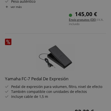
Peso auténtico
Construcción robusta de plástico
ver más
Compatible con medio pedal
145,00 €
Apto para MP11SE, MP7SE, ES920 y ES520
Envío gratuitos (DE)
I.V.A.
incluido
CookieScriptConsent
CookieScript
.kirstein.de
Yamaha FC-7 Pedal De Expresión
Pedal de expresión para volumen, filtro, nivel de efecto
También compatible con unidades de efectos
Incluye cable de 1,5 m