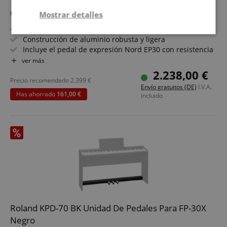
Clavia Nord Pedal Keys 25
Mostrar detalles
25 teclas de madera
Estrictamente
Actuación
Construcción de aluminio robusta y ligera
necesaria
Incluye el pedal de expresión Nord EP30 con resistencia
ajustable
ver más
Alimentación por MIDI (con Nord Organ 3)
2.238,00 €
Diseñado para un toque de talón preciso y expresivo
Precio recomendado
2.399
€
Orientación
Funcionalidad
Envío gratuitos (DE)
I.V.A.
Rango C2 a C4 / Notas MIDI 36 a 60
Has ahorrado
161,00 €
incluido
Estrictamente necesaria
Actuación
Orientación
Funcionalidad
Las cookies estrictamente necesarias permiten la
funcionalidad central del sitio web, como el inicio
de sesión del usuario y la administración de la
Roland KPD-70 BK Unidad De Pedales Para FP-30X
cuenta. El sitio web no puede utilizarse
Negro
correctamente sin las cookies estrictamente