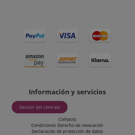
dejaron en la
común, 
páginas del
cuando s
servidor.
encuent
una cook
sesión, e
probable
utilice pa
gestión d
estado de
sesión.
__Secure-
.youtube.com
5 meses 4
ROLLOUT_TOKEN
semanas
FPID
.kirstein.de
1 año 1 mes
Esta cook
utiliza pa
rastrear e
comport
del usuar
preferenc
proporci
Información y servicios
experien
personal
_gcl_au
2 meses 4
Utilizado
Google LLC
Desistir del contrato
semanas
Google 
.kirstein.de
para
experime
Contacto
la eficien
Condiciones
Derecho de revocación
publicid
sitios w
Declaración de protección de datos
utilizan 