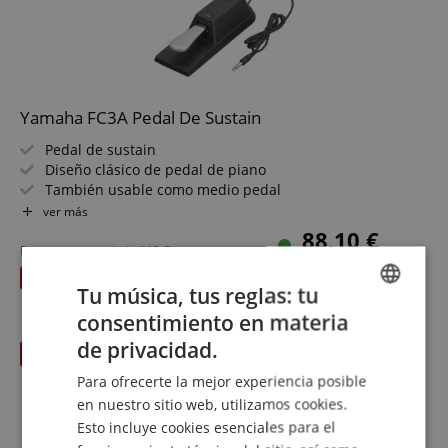
Yamaha FC3A Pedal De Sustain
Pedal de sustain
Diseño clásico de pedal de piano
También usable como medio pedal
Cable: 1,5 m
ver más
Conector jack de 6,3 mm
88,10 €
Precio recomendado
119
€
Envío gratuitos (DE)
I.V.A.
Has ahorrado
30,90 €
incluido
Tu música, tus reglas: tu
consentimiento en materia
ENGLISH
de privacidad.
GERMAN
Para ofrecerte la mejor experiencia posible
DUTCH
en nuestro sitio web, utilizamos cookies.
Esto incluye cookies esenciales para el
FRENCH