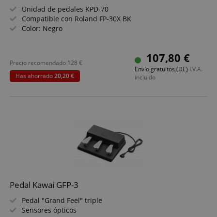
necesarias.
Unidad de pedales KPD-70
Proveedor /
Compatible con Roland FP-30X BK
Nombre
V
Dominio
Color: Negro
FPGSID
.kirstein.de
5
107,80 €
Precio recomendado
128
€
Envío gratuitos (DE)
I.V.A.
Has ahorrado
20,20 €
incluido
amazon-pay-connectedAuth
Amazon
www.kirstein.de
apay-session-set
Amazon.com Inc.
Política de Privacidad de Google
www.kirstein.de
Pedal Kawai GFP-3
Pedal "Grand Feel" triple
Sensores ópticos