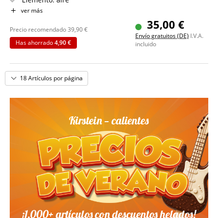
Placa de viento con forma Sela
ver más
Cuerda roja con anillo metálico para colgar
35,00 €
Notas: A C E B
Precio recomendado
39,90
€
Envío gratuitos (DE)
I.V.A.
Has ahorrado
4,90 €
incluido
18 Artículos por página