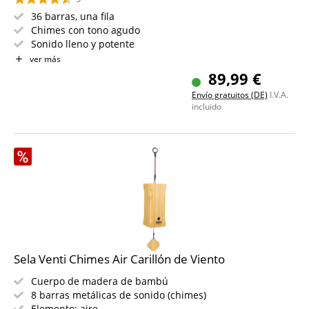
36 barras, una fila
Chimes con tono agudo
Sonido lleno y potente
Ancho: 56 cm
ver más
Altura del soporte: 75 - 128 cm (medido desde el suelo
89,99 €
hasta el borde superior del soporte de madera)
Envío gratuitos (DE)
I.V.A.
incluido
Sela Venti Chimes Air Carillón de Viento
Cuerpo de madera de bambú
8 barras metálicas de sonido (chimes)
Elemento: aire