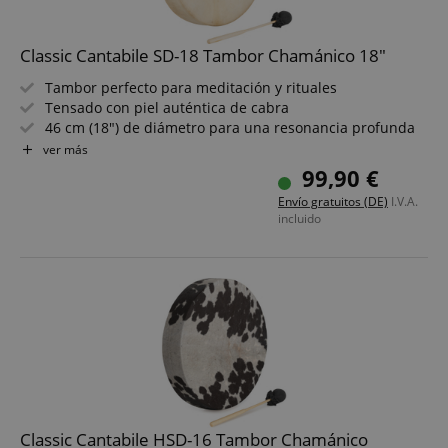
Classic Cantabile SD-18 Tambor Chamánico 18"
Tambor perfecto para meditación y rituales
Tensado con piel auténtica de cabra
46 cm (18") de diámetro para una resonancia profunda
Maza incluida para empezar a tocar al instante
ver más
Con correa de sujeción - sujeción y toque cómodos
99,90 €
Instrumento natural para relajación y terapia
Envío gratuitos (DE)
I.V.A.
incluido
Classic Cantabile HSD-16 Tambor Chamánico