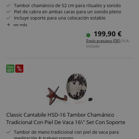
Tambor chamánico de 52 cm para rituales y sonido
Piel de cabra en ambas caras para un sonido pleno
Incluye soporte para una colocación estable
2 mazas de fieltro para un tono cálido y armónico
ver más
Funda de transporte con correa de hombro para
199,90 €
movilidad
Envío gratuitos (DE)
I.V.A.
Ideal para meditación, sanación sonora y relajación
incluido
Classic Cantabile HSD-16 Tambor Chamánico
Tradicional Con Piel De Vaca 16\" Set Con Soporte
Tambor de mano tradicional con piel de vaca para
meditación & trabajo sonoro