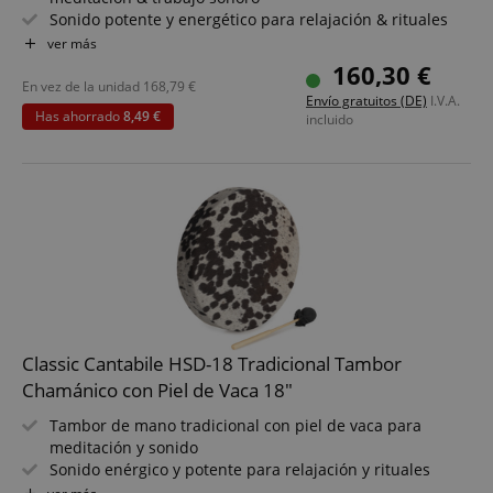
Sonido potente y energético para relajación & rituales
Tamaño: 16" (Ø 41 cm) para tonos graves potentes &
ver más
amplia resonancia
160,30 €
Incluye sujeción - toca cómodamente sentado & de pie
En vez de la unidad
168,79
€
Envío gratuitos (DE)
I.V.A.
Incluye mazo - listo para tocar en talleres & sesiones
Has ahorrado
8,49 €
incluido
Ideal para terapia sonora, meditación & práctica
espiritual
Pack ahorro con soporte incluido
Classic Cantabile HSD-18 Tradicional Tambor
Chamánico con Piel de Vaca 18"
Tambor de mano tradicional con piel de vaca para
meditación y sonido
Sonido enérgico y potente para relajación y rituales
Tamaño: 18" (Ø 46 cm) para graves contundentes y