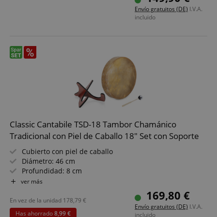
Incluye soporte de sujeción - toca cómodamente sentado
Envío gratuitos (DE)
I.V.A.
o de pie
incluido
Incluye mazo - listo para tocar en talleres y sesiones
Ideal para terapia sonora, meditación y práctica
amazon-pay-connectedAuth
Amazon
espiritual
www.kirstein.de
apay-session-set
Amazon.com Inc.
Política de Privacidad de Google
www.kirstein.de
Classic Cantabile TSD-18 Tambor Chamánico
Tradicional con Piel de Caballo 18" Set con Soporte
Cubierto con piel de caballo
Diámetro: 46 cm
Profundidad: 8 cm
Efecto potente y energético
ver más
Con lazo de sujeción
169,80 €
Set económico que incluye baqueta y soporte
En vez de la unidad
178,79
€
Envío gratuitos (DE)
I.V.A.
Has ahorrado
8,99 €
incluido