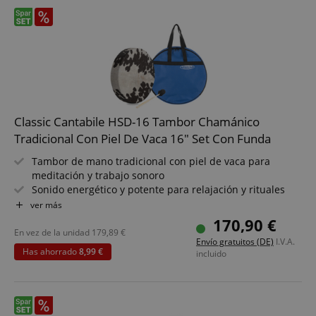
Classic Cantabile HSD-16 Tambor Chamánico
Tradicional Con Piel De Vaca 16" Set Con Funda
Tambor de mano tradicional con piel de vaca para
meditación y trabajo sonoro
Sonido energético y potente para relajación y rituales
Tamaño: 16" (Ø 41 cm) para tonos graves potentes y
ver más
profunda resonancia
170,90 €
Incluye soporte de sujeción - toca cómodamente sentado
En vez de la unidad
179,89
€
Envío gratuitos (DE)
I.V.A.
y de pie
Has ahorrado
8,99 €
incluido
Incluye mazo - listo para usar en talleres y sesiones
Ideal para terapia sonora, meditación y práctica
espiritual
Set con funda incluida