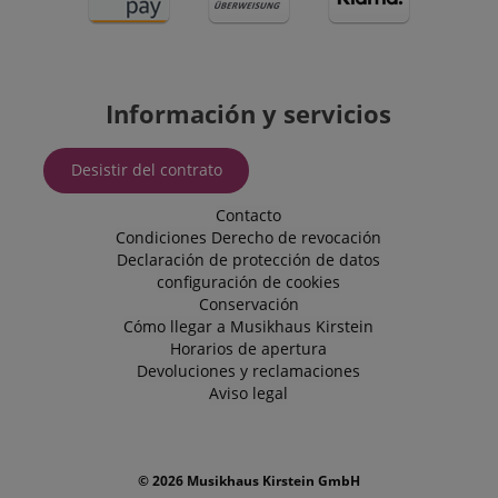
incrustad
_uetsid
1 día
Bing util
Microsoft
cookie p
Corporation
determin
.kirstein.de
anuncios
Información y servicios
mostrars
pueden s
relevante
usuario f
Desistir del contrato
examina e
VISITOR_INFO1_LIVE
5 meses 4
Youtube
Google LLC
Contacto
semanas
establece
.youtube.com
cookie p
Condiciones
Derecho de revocación
realizar 
Declaración de protección de datos
seguimie
las prefe
configuración de cookies
del usuar
Conservación
los video
Cómo llegar a Musikhaus Kirstein
Youtube
incrusta
Horarios de apertura
los sitios
Devoluciones y reclamaciones
también
determina
Aviso legal
visitante 
web está
utilizand
versión 
antigua d
© 2026 Musikhaus Kirstein GmbH
interfaz 
Youtube.