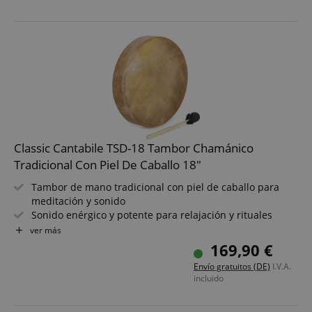
Ideal para terapia sonora, meditación y práctica
espiritual
Pack de ahorro que incluye soporte
Classic Cantabile TSD-18 Tambor Chamánico
Tradicional Con Piel De Caballo 18"
Tambor de mano tradicional con piel de caballo para
meditación y sonido
Sonido enérgico y potente para relajación y rituales
Tamaño: 18" (Ø 46 cm) para tonos graves potentes y
ver más
resonancia profunda
169,90 €
Incluye sujeción - toca cómodamente sentado o de pie
Envío gratuitos (DE)
I.V.A.
Incluye mazo - listo para tocar en talleres y sesiones
incluido
Ideal para terapia sonora, meditación y práctica
espiritual