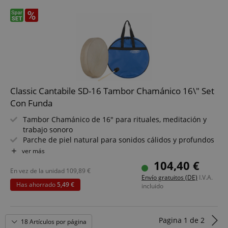
Ideal para terapia de sonido, meditación y práctica
espiritual
CrossDomainCookieScriptConsent_389
.crossdomain.cookie-
script.com
Classic Cantabile SD-16 Tambor Chamánico 16\" Set
sid_key
www.kirstein.de
Con Funda
Tambor Chamánico de 16" para rituales, meditación y
trabajo sonoro
Parche de piel natural para sonidos cálidos y profundos
Aro de madera resistente para una tensión duradera
ver más
Construcción clásica para una sensación de toque
session-token
104,40 €
Amazon
auténtica
.amazon.com
En vez de la unidad
109,89
€
Envío gratuitos (DE)
I.V.A.
Ideal para yoga, trance, sanación sonora y terapia
Has ahorrado
5,49 €
incluido
Incluye mazo adecuado para uso inmediato
Set con funda incluida
Pagina
1
de
2
language
www.kirstein.de
18 Artículos por página