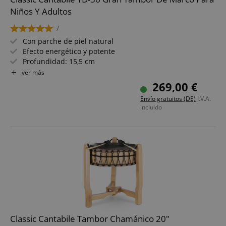
Niños Y Adultos
7
Con parche de piel natural
Efecto energético y potente
Profundidad: 15,5 cm
Diámetro: 36" (89 cm)
ver más
Peso: 4,8 kg
269,00 €
Incl. funda de transporte y mazas de fieltro
Envío gratuitos (DE)
I.V.A.
incluido
Classic Cantabile Tambor Chamánico 20"