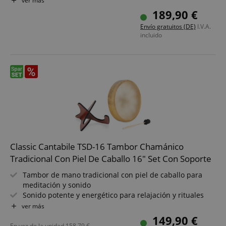
ver más
profunda resonancia
189,90 €
Incluye sistema de sujeción - toca cómodamente
Envío gratuitos (DE)
I.V.A.
sentado o de pie
incluido
Incluye maza - listo para tocar en talleres y sesiones
Ideal para terapia de sonido, meditación y práctica
espiritual
Classic Cantabile TSD-16 Tambor Chamánico
Tradicional Con Piel De Caballo 16" Set Con Soporte
Tambor de mano tradicional con piel de caballo para
meditación y sonido
Sonido potente y energético para relajación y rituales
Tamaño: 16" (Ø 41 cm) para potentes tonos graves y
ver más
profunda resonancia
149,90 €
Incluye sistema de sujeción - toca cómodamente
En vez de la unidad
158,79
€