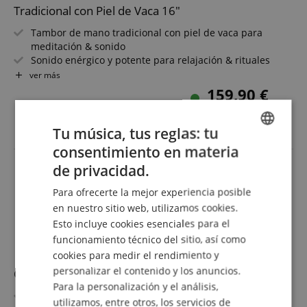
Tradicional con Piel de Vaca 16"
Tambor de mano tradicional con piel de vaca para
meditación & sonido
Sonido enérgico y potente para relajación & rituales
Tamaño: 16" (Ø 41 cm) para potentes tonos graves &
ver más
resonancia profunda
159,90 €
Incluye sujeción - toca cómodamente sentado & de pie
Envío gratuitos (DE)
I.V.A.
Incluye mazo - listo para tocar en talleres & sesiones
incluido
Ideal para terapia sonora, meditación & práctica
Tu música, tus reglas: tu
espiritual
consentimiento en materia
ENGLISH
de privacidad.
GERMAN
Para ofrecerte la mejor experiencia posible
DUTCH
en nuestro sitio web, utilizamos cookies.
Esto incluye cookies esenciales para el
FRENCH
funcionamiento técnico del sitio, así como
ITALIAN
cookies para medir el rendimiento y
personalizar el contenido y los anuncios.
SPANISH
Classic Cantabile SD-16 Tambor Chamánico 16"
Para la personalización y el análisis,
Tambor chamánico de 16" para rituales, meditación y
utilizamos, entre otros, los servicios de