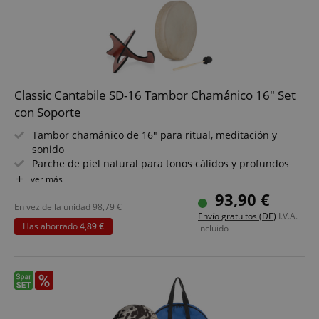
Classic Cantabile SD-16 Tambor Chamánico 16" Set
con Soporte
Tambor chamánico de 16" para ritual, meditación y
sonido
Parche de piel natural para tonos cálidos y profundos
Estructura de madera estable para una tensión
ver más
duradera
93,90 €
Construcción clásica para una sensación de toque
En vez de la unidad
98,79
€
Envío gratuitos (DE)
I.V.A.
auténtica
Has ahorrado
4,89 €
incluido
Ideal para yoga, trance, sound healing y terapia
Incluye baqueta adecuada para uso inmediato
Pack ahorro con soporte incluido