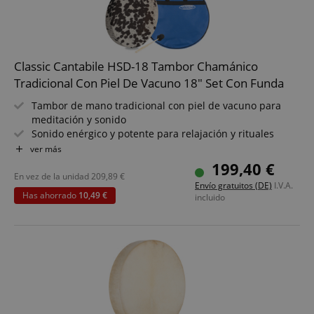
Classic Cantabile HSD-18 Tambor Chamánico
Tradicional Con Piel De Vacuno 18" Set Con Funda
Tambor de mano tradicional con piel de vacuno para
meditación y sonido
Sonido enérgico y potente para relajación y rituales
Tamaño: 18" (Ø 46 cm) para graves profundos y gran
ver más
resonancia
199,40 €
Incluye sistema de sujeción - toca cómodamente
En vez de la unidad
209,89
€
Envío gratuitos (DE)
I.V.A.
sentado o de pie
Has ahorrado
10,49 €
incluido
Incluye maza - listo para usar en talleres y sesiones
Ideal para terapia sonora, meditación y práctica
espiritual
Set económico con funda