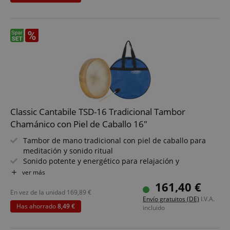
CookieScriptConsent
CookieScript
.kirstein.de
Classic Cantabile TSD-16 Tradicional Tambor
Chamánico con Piel de Caballo 16"
Tambor de mano tradicional con piel de caballo para
meditación y sonido ritual
Sonido potente y energético para relajación y
ceremonias
ver más
Tamaño: 16" (Ø 41 cm) para tonos graves potentes y
session-id-apay
161,40 €
Amazon
resonancia profunda
.amazon.com
En vez de la unidad
169,89
€
Envío gratuitos (DE)
I.V.A.
Incluye soporte de agarre - toca cómodamente sentado o
Has ahorrado
8,49 €
incluido
de pie
Incluye mazo - listo para tocar en talleres y sesiones