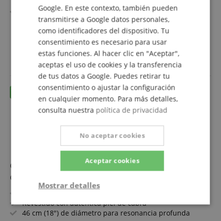
trabajo sonoro
Google. En este contexto, también pueden
Piel natural tensada para tonos cálidos y profundos
transmitirse a Google datos personales,
Aro de madera resistente para una tensión duradera
ver más
como identificadores del dispositivo. Tu
Construcción clásica para una sensación de toque
89,90 €
auténtica
consentimiento es necesario para usar
Envío gratuitos (DE)
I.V.A.
Ideal para yoga, trance, sanación sonora y terapia
estas funciones. Al hacer clic en "Aceptar",
incluido
Incluye mazo adecuado para uso inmediato
aceptas el uso de cookies y la transferencia
de tus datos a Google. Puedes retirar tu
consentimiento o ajustar la configuración
en cualquier momento. Para más detalles,
consulta nuestra
política de privacidad
No aceptar cookies
Aceptar cookies
Classic Cantabile SD-18 Tambor Chamánico 18" Set
Con Soporte
Mostrar detalles
Tambor perfecto para meditación & rituales
Revestido con auténtica piel de cabra
Estrictamente
Actuación
46 cm (18") de diámetro para resonancia profunda
necesaria