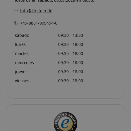
nosotros en sábado, 08.08.2026 en 09:30.
info@kirstein.de
+49-8861-909494-0
sábado
09:30 - 13:30
lunes
09:30 - 18:00
martes
09:30 - 18:00
miércoles
09:30 - 18:00
jueves
09:30 - 18:00
viernes
09:30 - 18:00
Proveedor /
Proveedor /
Nombre
Nombre
Vencimiento
Vencimiento
Descripción
Descripción
Dominio
Dominio
Proveedor /
Nombre
Vencimiento
Descripc
_ga_05SB53N1CH
xp
reco.kirstein.de
.kirstein.de
1 año 1 mes
1 año
Esta cookie s
This cookie is
Dominio
utiliza para
used by Goog