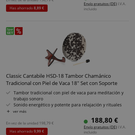
Envío gratuitos (DE)
I.V.A.
sentado o de pie
Has ahorrado
8,89 €
incluido
Incluye mazo - listo para tocar en talleres y sesiones
Ideal para terapia de sonido, meditación y práctica
espiritual
Pack ahorro que incluye soporte
Classic Cantabile HSD-18 Tambor Chamánico
Tradicional con Piel de Vaca 18" Set con Soporte
Tambor tradicional con piel de vaca para meditación y
trabajo sonoro
Sonido energético y potente para relajación y rituales
Tamaño: 18" (Ø 46 cm) para graves contundentes y
ver más
resonancia profunda
188,80 €
Incluye sujeción integrada - toca cómodamente sentado
En vez de la unidad
198,79
€
Envío gratuitos (DE)
I.V.A.
y de pie
Has ahorrado
9,99 €
incluido
Incluye mazo - listo para usar en talleres y sesiones