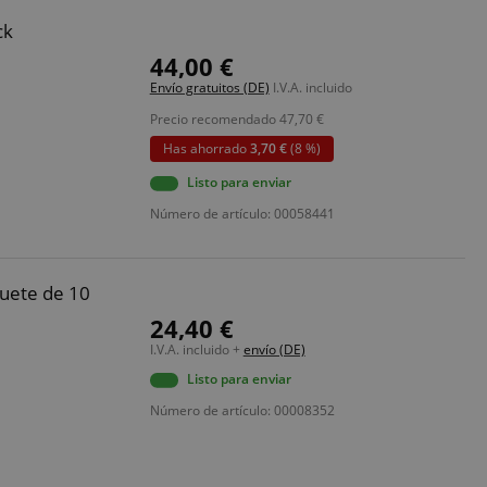
ck
44,00 €
Envío gratuitos (DE)
I.V.A. incluido
Precio recomendado
47,70
€
Has ahorrado
3,70 €
(8 %)
Listo para enviar
Número de artículo: 00058441
uete de 10
24,40 €
I.V.A. incluido +
envío (DE)
Listo para enviar
Número de artículo: 00008352