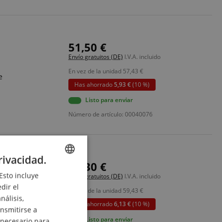
51,50 €
Envío gratuitos (DE)
I.V.A. incluido
En vez de la unidad
57,43
€
e
Has ahorrado
5,93 €
(10 %)
Listo para enviar
Número de artículo: 00040076
rivacidad.
53,30 €
Esto incluye
ENGLISH
Envío gratuitos (DE)
I.V.A. incluido
dir el
En vez de la unidad
59,43
€
GERMAN
nálisis,
Has ahorrado
6,13 €
(10 %)
DUTCH
ansmitirse a
Listo para enviar
 necesario para