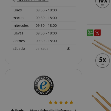
FPGSID
lunes
09:30 - 18:00
amazon-pay-conne
martes
09:30 - 18:00
miércoles
09:30 - 18:00
apay-session-set
jueves
09:30 - 18:00
viernes
09:30 - 18:00
sábado
cerrada
CookieScriptConse
session-id-apay
CrossDomainCookie
sid_key
tnis
Mega Schnelle Lieferung - tadelloses
Ich habe einen H