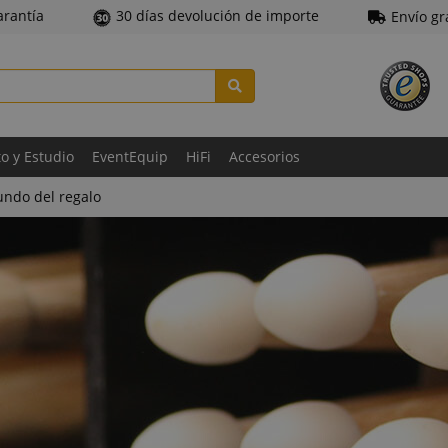
arantía
30 días devolución de importe
Envío gr
to y Estudio
EventEquip
HiFi
Accesorios
ndo del regalo