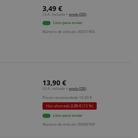
3,49 €
I.V.A. incluido +
envío (DE)
Listo para enviar
Número de artículo: 00031963
13,90 €
I.V.A. incluido +
envío (DE)
Precio recomendado
15,90
€
Has ahorrado
2,00 €
(13 %)
Listo para enviar
Número de artículo: 00006769