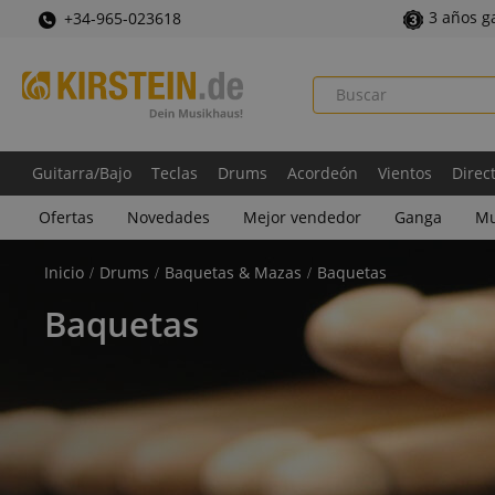
3 años g
+34-965-023618
Guitarra/Bajo
Teclas
Drums
Acordeón
Vientos
Direc
Ofertas
Novedades
Mejor vendedor
Ganga
Mu
Inicio
Drums
Baquetas & Mazas
Baquetas
Baquetas