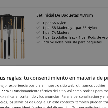
Set Inicial De Baquetas XDrum
1 par 5A Nylon
1 par 5B Madera y 1 par 5B Nylon
1 par 7A Madera
1 par Escobillas Jazz y 1 par Rods de Arc
Incluye bolsa robusta para baquetas
XDrum Drumsticks Large Starter Set
us reglas: tu consentimiento en materia de p
1 par 5A Nylon
mejor experiencia posible en nuestro sitio web, utilizamos cookies. 
1 par 5B Wood y 1 par 5B Nylon
1 par 7A Wood
 para el funcionamiento técnico del sitio, así como cookies para me
1 par Jazzbesen y 1 par Rods de arce
onalizar el contenido y los anuncios. Para la personalización y el a
Incluye bolsa grande para baquetas
otros, los servicios de Google. En este contexto, también pueden tr
onales, como identificadores del dispositivo. Tu consentimiento es