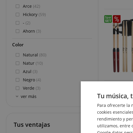
Arce
(42)
Hickory
(59)
-
(2)
Ahorn
(3)
Color
Natural
(80)
Natur
(10)
Azul
(3)
Negro
(4)
Verde
(3)
Tu música, t
ver más
Para ofrecerte la 
cookies esenciales
rendimiento y pers
Tus ventajas
utilizamos, entre 
Google datos pers