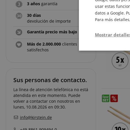
3 años
garantía
usar estas funcion
datos a Google. P
30 días
Para más detalles
devolución de importe
Garantía precio más bajo
Mostrar detalle
Más de 2.000.000
clientes
satisfechos
Estrictamen
necesaria
Sus personas de contacto.
La línea de atención telefónica no está
atendida en este momento. Puede
volver a contactar con nosotros en
lunes, 10.08.2026 en 09:30.
Las cookies estrictam
administración de la 
info@kirstein.de
Nombre
+49-8861-909494-0