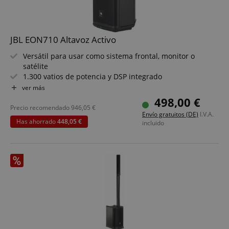
JBL EON710 Altavoz Activo
Versátil para usar como sistema frontal, monitor o
satélite
1.300 vatios de potencia y DSP integrado
Altavoces: woofer de 10", tweeter de neodimio de 1"
ver más
Nueva guía de ondas para una dispersión uniforme
498,00 €
Control mediante panel con pantalla LCD o app JBL Pro
Precio recomendado
946,05
€
Envío gratuitos (DE)
I.V.A.
Connect
Has ahorrado
448,05 €
incluido
Streaming de música Bluetooth® 5.0 directo desde el
smartphone al altavoz