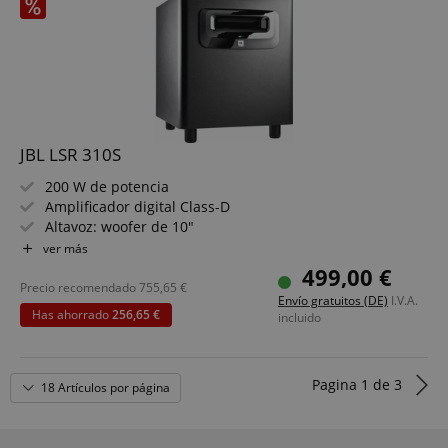
VISITOR_PRIVACY_METADATA
YouTube
.youtube.com
JBL LSR 310S
200 W de potencia
Amplificador digital Class-D
Altavoz: woofer de 10"
Sistema Slip Stream bass-reflex
ver más
Apantallado magnéticamente
499,00 €
¡7 años de garantía de JBL!
Precio recomendado
755,65
€
Envío gratuitos (DE)
I.V.A.
Has ahorrado
256,65 €
incluido
Pagina
1
de
3
18 Artículos por página