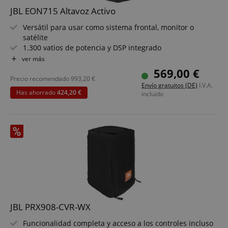
Nombre
V
Dominio
JBL EON715 Altavoz Activo
FPGSID
.kirstein.de
Versátil para usar como sistema frontal, monitor o
5
satélite
1.300 vatios de potencia y DSP integrado
Altavoces: woofer de 15", tweeter de neodimio de 1"
ver más
Nueva guía de ondas para una dispersión uniforme
569,00 €
amazon-pay-connectedAuth
Amazon
Control mediante panel con pantalla LCD o app JBL Pro
Precio recomendado
993,20
€
www.kirstein.de
Envío gratuitos (DE)
I.V.A.
Connect
Has ahorrado
424,20 €
incluido
Streaming de música Bluetooth 5.0 directo desde el
smartphone al altavoz
¡7 años de garantía de JBL!
apay-session-set
Amazon.com Inc.
Política de Privacidad de Google
www.kirstein.de
JBL PRX908-CVR-WX
Funcionalidad completa y acceso a los controles incluso