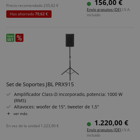
156,00 €
¡7 años de garantía de JBL!
Precio recomendado
235,62
€
Envío gratuitos (DE)
I.V.A.
2 unidades en el set
Has ahorrado
79,62 €
incluido
Set de Soportes JBL PRX915
Amplificador Class-D incorporado, potencia: 1000 W
(RMS)
Altavoces: woofer de 15", tweeter de 1,5"
Rango de frecuencia: 42 - 20.000 Hz, SPL máx.: 134 dB
ver más
Panel de control (pantalla LCD a color) para acceder a los
1.220,00 €
parámetros clave
En vez de la unidad
1.223,90
€
Envío gratuitos (DE)
I.V.A.
Control de hasta 10 altavoces vía app (iOS / Android) por
incluido
Bluetooth LE