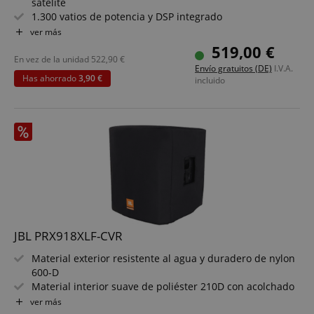
satélite
1.300 vatios de potencia y DSP integrado
Altavoces: woofer de 10", tweeter de neodimio de 1"
ver más
Nueva guía de ondas para una dispersión uniforme
519,00 €
Control mediante panel con pantalla LCD o app JBL Pro
En vez de la unidad
522,90
€
Envío gratuitos (DE)
I.V.A.
Connect
Has ahorrado
3,90 €
incluido
Streaming de música Bluetooth 5.0 directo desde el
smartphone al altavoz
¡7 años de garantía de JBL!
Set incluye soporte para altavoces Pronomic de acero
JBL PRX918XLF-CVR
Material exterior resistente al agua y duradero de nylon
600-D
Material interior suave de poliéster 210D con acolchado
protector
ver más