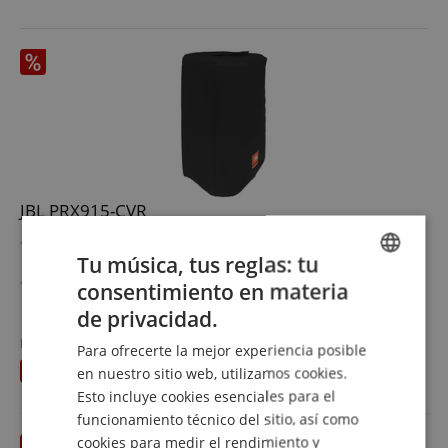
Gran bolsillo exterior para guardar cables y accesorios
JBL PRX915-CVR
Material exterior resistente y repelente al agua de nylon
Tu música, tus reglas: tu
600-D
Material interior suave de poliéster 210D con acolchado
consentimiento en materia
ENGLISH
protector
ver más
de privacidad.
Abertura en el asa superior con cierre de contacto
79,00 €
GERMAN
Logo JBL impreso
Precio recomendado
82,11
€
Para ofrecerte la mejor experiencia posible
Envío gratuitos (DE)
I.V.A.
DUTCH
Has ahorrado
3,11 €
en nuestro sitio web, utilizamos cookies.
incluido
Esto incluye cookies esenciales para el
FRENCH
funcionamiento técnico del sitio, así como
ITALIAN
cookies para medir el rendimiento y