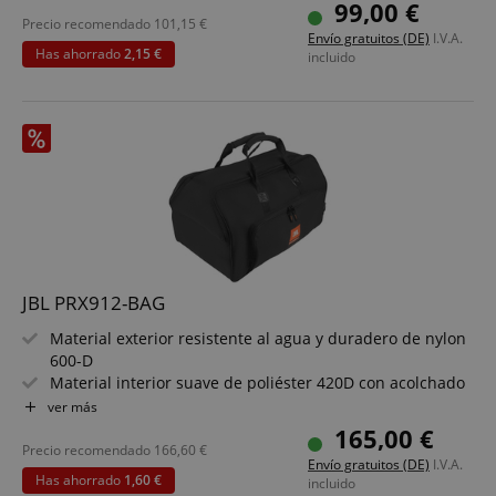
Dos cortes laterales para acceso fácil a las asas de
99,00 €
transporte
Precio recomendado
101,15
€
Envío gratuitos (DE)
I.V.A.
Logo JBL impreso
Has ahorrado
2,15 €
incluido
JBL PRX912-BAG
Material exterior resistente al agua y duradero de nylon
600-D
Material interior suave de poliéster 420D con acolchado
protector
ver más
Abertura para asa en la parte superior con cierre de
165,00 €
solapa de cierre de contacto
Precio recomendado
166,60
€
Envío gratuitos (DE)
I.V.A.
Sistema de doble cremallera robusto y perimetral
Has ahorrado
1,60 €
incluido
Pies de goma en la parte inferior