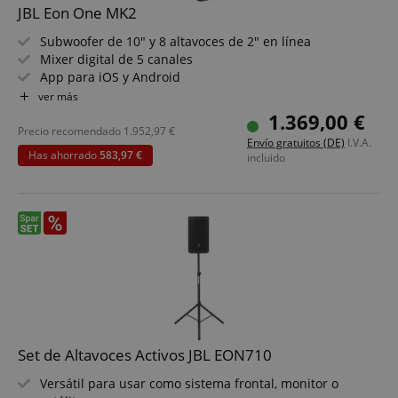
JBL Eon One MK2
Subwoofer de 10" y 8 altavoces de 2" en línea
Mixer digital de 5 canales
App para iOS y Android
Streaming de audio Bluetooth V5
ver más
Radiación de 170° x 30°
1.369,00 €
Potencia máxima de 1500 vatios
Precio recomendado
1.952,97
€
Envío gratuitos (DE)
I.V.A.
¡7 años de garantía de JBL!
Has ahorrado
583,97 €
incluido
Set de Altavoces Activos JBL EON710
Versátil para usar como sistema frontal, monitor o