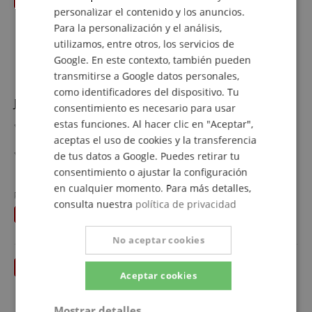
personalizar el contenido y los anuncios.
SPANISH
Para la personalización y el análisis,
utilizamos, entre otros, los servicios de
Google. En este contexto, también pueden
transmitirse a Google datos personales,
como identificadores del dispositivo. Tu
JBL IRX 112 BT - Retoure (Zustand: gut)
consentimiento es necesario para usar
estas funciones. Al hacer clic en "Aceptar",
12" PA-Lautsprecher mit Bluetooth, Feedbackkiller &
Ducking
aceptas el uso de cookies y la transferencia
Überzeugender Klang & druckvoller JBL Sound bei
de tus datos a Google. Puedes retirar tu
kompakten Abmessungen
ver más
consentimiento o ajustar la configuración
Stereo Bluetooth 5.0 Audio-Streaming für Musikgenuss
330,00 €
en cualquier momento. Para más detalles,
von Smartphones/Tabletts
Precio nuevo
415
€
consulta nuestra
política de privacidad
Envío gratuitos (DE)
I.V.A.
dbx AFS Feedbackkiller zur automatischen Vermeidung
Has ahorrado
85,00 €
incluido
von Rückkopplungen
DSP mit 4 EQ-Einstellungen für passenden Sound bei
No aceptar cookies
jeder Anwendung
Ducking-Funktion senkt Musik bei jeder Durchsage
Aceptar cookies
automatisch ab
7 Jahre Garantie von JBL!
Mostrar detalles