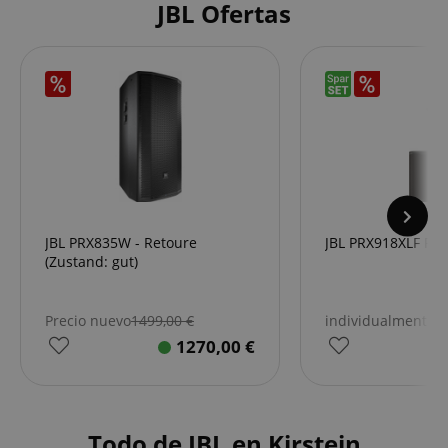
JBL Ofertas
JBL PRX835W - Retoure
JBL PRX918XLF Pol
(Zustand: gut)
Precio nuevo
1499,00
€
individualmente
1
1270,00
€
Todo de JBL en Kirstein