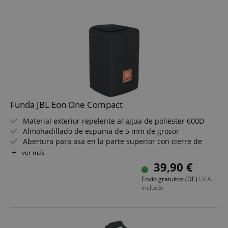
Convertidor DAC/ADC de alta calidad para reproducción
de audio perfecta
¡7 años de garantía de JBL!
Set ahorro con soporte para altavoz incluido
Funda JBL Eon One Compact
Material exterior repelente al agua de poliéster 600D
Almohadillado de espuma de 5 mm de grosor
Abertura para asa en la parte superior con cierre de
contacto
ver más
Logo JBL impreso en la parte frontal
39,90 €
Color: Negro
Envío gratuitos (DE)
I.V.A.
incluido