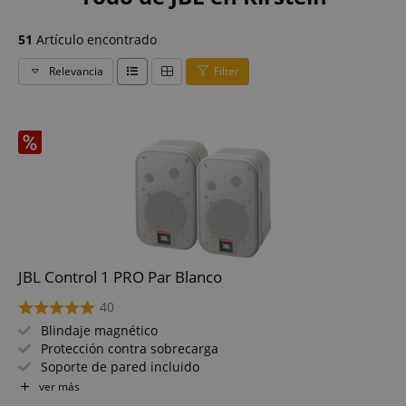
51
Artículo encontrado
Relevancia
Filter
JBL Control 1 PRO Par Blanco
40
Blindaje magnético
Protección contra sobrecarga
Soporte de pared incluido
Altavoces: woofer de 5,25", tweeter de 0,75"
ver más
Respuesta de frecuencia: 80 Hz - 20 kHz