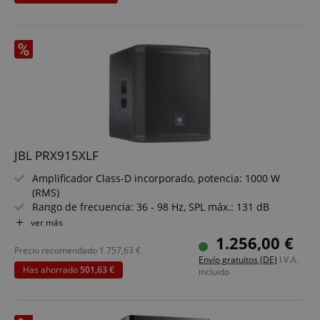
protector
Abertura en la parte superior para facilitar el transporte
language
www.kirstein.de
JBL PRX915XLF
Amplificador Class-D incorporado, potencia: 1000 W
(RMS)
Rango de frecuencia: 36 - 98 Hz, SPL máx.: 131 dB
Crossover conmutable a 80/100/120 Hz para satélites
ver más
Control vía app (iOS / Android) por Bluetooth LE
1.256,00 €
Polaridad conmutable, brida para soporte M20
Precio recomendado
1.757,63
€
Envío gratuitos (DE)
I.V.A.
¡7 años de garantía de JBL!
Has ahorrado
501,63 €
incluido