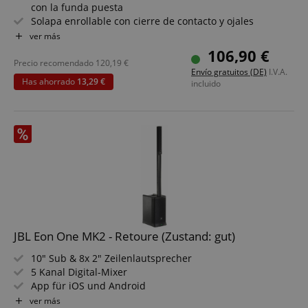
con la funda puesta
Solapa enrollable con cierre de contacto y ojales
Cerrable con cremallera cuando no se usa
ver más
Material exterior resistente al agua y duradero de nylon
106,90 €
600-D
Precio recomendado
120,19
€
Envío gratuitos (DE)
I.V.A.
Material interior suave de poliéster 210D con acolchado
Has ahorrado
13,29 €
incluido
protector
Abertura para el asa superior para transporte fácil
CookieScriptConsent
CookieScript
.kirstein.de
JBL Eon One MK2 - Retoure (Zustand: gut)
10" Sub & 8x 2" Zeilenlautsprecher
5 Kanal Digital-Mixer
App für iOS und Android
session-id-apay
Amazon
Bluetooth V5 Audiostreaming
ver más
.amazon.com