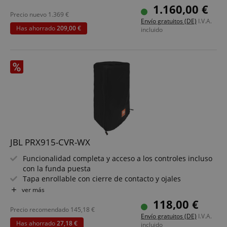
170° x 30° Abstrahlung
1.160,00 €
1500 Watt Peak Leistung
Precio nuevo
1.369
€
Envío gratuitos (DE)
I.V.A.
7 Jahre Garantie von JBL!
Has ahorrado
209,00 €
incluido
CrossDomainCookieScriptConsent_389
.crossdomain.cookie-
script.com
sid_key
www.kirstein.de
JBL PRX915-CVR-WX
Funcionalidad completa y acceso a los controles incluso
con la funda puesta
Tapa enrollable con cierre de contacto y ojales
Cerrable con cremallera cuando no se usa
ver más
session-token
Amazon
Material exterior resistente al agua y duradero de nylon
118,00 €
.amazon.com
600-D
Precio recomendado
145,18
€
Envío gratuitos (DE)
I.V.A.
Material interior suave de poliéster 210D con acolchado
Has ahorrado
27,18 €
incluido