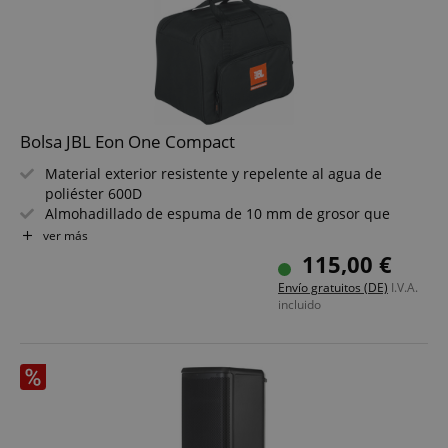
Bolsa JBL Eon One Compact
Material exterior resistente y repelente al agua de
poliéster 600D
Almohadillado de espuma de 10 mm de grosor que
protege contra suciedad y arañazos
ver más
Asas dobles reforzadas para un transporte fácil
115,00 €
Bolsillo exterior grande para cables y accesorios
Envío gratuitos (DE)
I.V.A.
Cremallera doble robusta
incluido
Logo JBL bordado