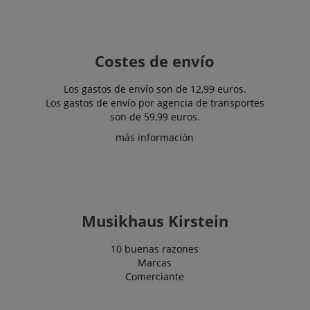
retomar
sid
www.kirstein.de
Sesión
Este es u
fácilmente
nombre 
donde lo
cookie 
dejaron en la
común, 
páginas del
cuando s
servidor.
Costes de envío
encuent
una cook
sesión, e
probable
Los gastos de envío son de 12,99 euros.
utilice pa
Los gastos de envío por agencia de transportes
gestión d
son de 59,99 euros.
estado de
sesión.
más información
__Secure-
.youtube.com
5 meses 4
ROLLOUT_TOKEN
semanas
FPID
.kirstein.de
1 año 1 mes
Esta cook
utiliza pa
rastrear e
comport
del usuar
Musikhaus Kirstein
preferenc
proporci
experien
10 buenas razones
personal
Marcas
_gcl_au
2 meses 4
Utilizado
Google LLC
Comerciante
semanas
Google 
.kirstein.de
para
experime