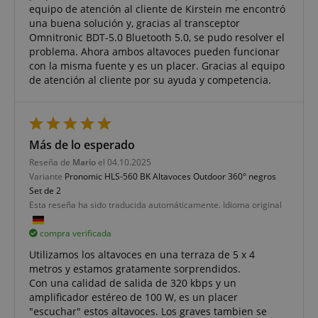
equipo de atención al cliente de Kirstein me encontró
cuenta. El sitio web no puede utilizarse
una buena solución y, gracias al transceptor
correctamente sin las cookies estrictamente
necesarias.
Omnitronic BDT-5.0 Bluetooth 5.0, se pudo resolver el
problema. Ahora ambos altavoces pueden funcionar
Proveedor /
Nombre
V
con la misma fuente y es un placer. Gracias al equipo
Dominio
de atención al cliente por su ayuda y competencia.
FPGSID
.kirstein.de
5
Más de lo esperado
amazon-pay-connectedAuth
Amazon
Reseña de
Mario
el 04.10.2025
www.kirstein.de
Variante
Pronomic HLS-560 BK Altavoces Outdoor 360° negros
Set de 2
Esta reseña ha sido traducida automáticamente. Idioma original
compra verificada
Utilizamos los altavoces en una terraza de 5 x 4
metros y estamos gratamente sorprendidos.
apay-session-set
Amazon.com Inc.
Política de Privacidad de Google
www.kirstein.de
Con una calidad de salida de 320 kbps y un
amplificador estéreo de 100 W, es un placer
"escuchar" estos altavoces. Los graves tambien se