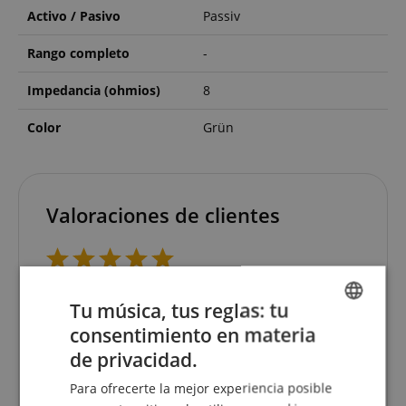
Activo / Pasivo
Passiv
Rango completo
-
Impedancia (ohmios)
8
Color
Grün
Valoraciones de clientes
5.0
5.0
/
Tu música, tus reglas: tu
consentimiento en materia
Basado en 3 Comentarios
ENGLISH
de privacidad.
GERMAN
5 Estrellas
3
Para ofrecerte la mejor experiencia posible
4 Estrellas
0
DUTCH