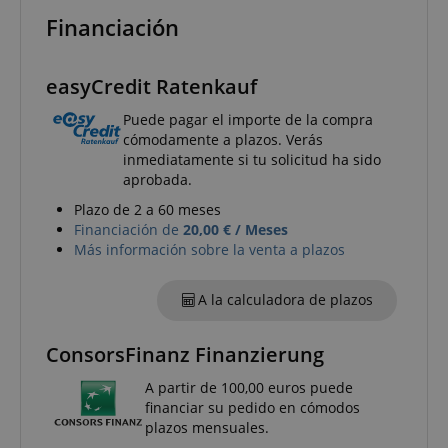
Financiación
session-id-apay
Amazon
.amazon.com
easyCredit Ratenkauf
Puede pagar el importe de la compra
cómodamente a plazos. Verás
inmediatamente si tu solicitud ha sido
aprobada.
Plazo de 2 a 60 meses
Financiación de
20,00 € / Meses
Más información sobre la venta a plazos
CrossDomainCookieScriptConsent_389
.crossdomain.cookie-
script.com
A la calculadora de plazos
sid_key
www.kirstein.de
ConsorsFinanz Finanzierung
A partir de 100,00 euros puede
financiar su pedido en cómodos
plazos mensuales.