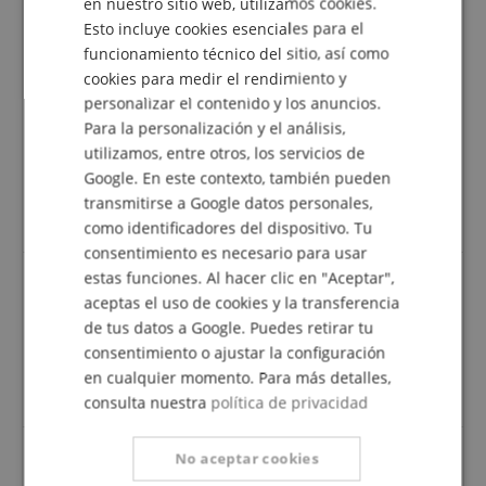
en nuestro sitio web, utilizamos cookies.
3 Estrellas
0
Esto incluye cookies esenciales para el
FRENCH
2 Estrellas
0
funcionamiento técnico del sitio, así como
1 Estrella
0
ITALIAN
cookies para medir el rendimiento y
Se ha llevado a cabo una revisión de las
personalizar el contenido y los anuncios.
SPANISH
calificaciones de la siguiente manera: Sólo los
Para la personalización y el análisis,
clientes que están registrados en nuestra tienda
utilizamos, entre otros, los servicios de
online y que nos han comprado el producto
Google. En este contexto, también pueden
pueden enviar una valoración del artículo en la
transmitirse a Google datos personales,
cuenta de cliente.
como identificadores del dispositivo. Tu
consentimiento es necesario para usar
estas funciones. Al hacer clic en "Aceptar",
aceptas el uso de cookies y la transferencia
Reseña de
Robert
el 11.06.2026
de tus datos a Google. Puedes retirar tu
Esta reseña ha sido traducida automáticamente. Idioma original
consentimiento o ajustar la configuración
en cualquier momento. Para más detalles,
compra verificada
consulta nuestra
política de privacidad
No aceptar cookies