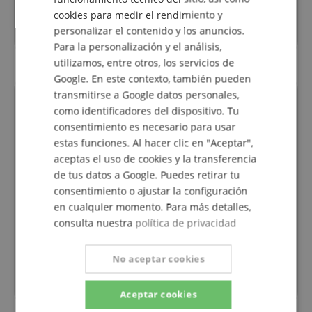
ITALIAN
cookies para medir el rendimiento y
jueves
09:30 - 18:00
personalizar el contenido y los anuncios.
SPANISH
Para la personalización y el análisis,
utilizamos, entre otros, los servicios de
Google. En este contexto, también pueden
transmitirse a Google datos personales,
como identificadores del dispositivo. Tu
consentimiento es necesario para usar
estas funciones. Al hacer clic en "Aceptar",
aceptas el uso de cookies y la transferencia
de tus datos a Google. Puedes retirar tu
Die
Faire Preise, kompetente Kommunikation und
Sch
consentimiento o ajustar la configuración
s 1 Tag
flotter Service. Danke!
en cualquier momento. Para más detalles,
 da.
consulta nuestra
política de privacidad
nk für
Valoración a partir del 30.07.2026
No aceptar cookies
Valoración de cliente
Aceptar cookies