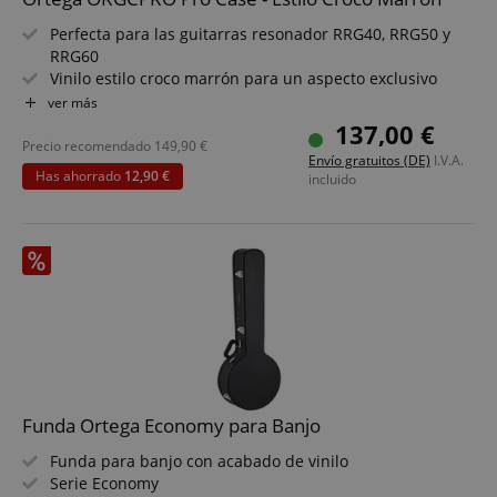
Perfecta para las guitarras resonador RRG40, RRG50 y
RRG60
Vinilo estilo croco marrón para un aspecto exclusivo
Construcción robusta con tapa curvada
ver más
Forrado en su interior con terciopelo violeta
137,00 €
Higrómetro integrado para el control de la humedad
Precio recomendado
149,90
€
Envío gratuitos (DE)
I.V.A.
Cerradura de combinación y herrajes vintage color
Has ahorrado
12,90 €
incluido
bronce
Funda Ortega Economy para Banjo
Funda para banjo con acabado de vinilo
Serie Economy