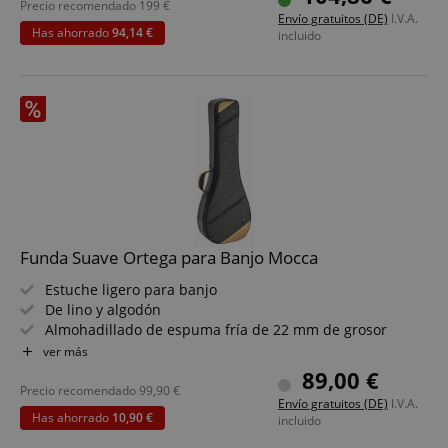
Precio recomendado
199
€
Envío gratuitos (DE)
I.V.A.
Has ahorrado
94,14 €
incluido
Funda Suave Ortega para Banjo Mocca
Estuche ligero para banjo
De lino y algodón
Almohadillado de espuma fría de 22 mm de grosor
Incluye soporte para el mástil con cierre de contacto de
ver más
seguridad
89,00 €
Con aplicaciones de ante y bolsillo frontal
Precio recomendado
99,90
€
Envío gratuitos (DE)
I.V.A.
Color: Gris
Has ahorrado
10,90 €
incluido