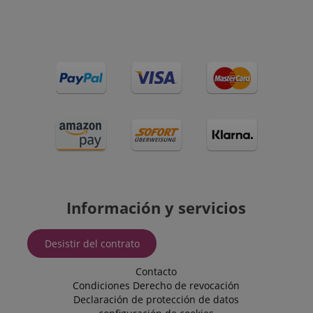
session-id-apay
Amazon
.amazon.com
CrossDomainCookieScriptConsent_389
.crossdomain.cookie-
script.com
sid_key
www.kirstein.de
Información y servicios
Desistir del contrato
Contacto
Condiciones
Derecho de revocación
session-token
Amazon
Declaración de protección de datos
.amazon.com