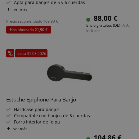
Apta para banjos de 5 y 6 cuerdas
Flat Top
ver más
Forro interior de terciopelo color café
88,00 €
Bolsillo práctico para accesorios
Precio recomendado
109,90
€
Envío gratuitos (DE)
I.V.A.
Has ahorrado
21,90 €
incluido
hasta 31.08.2026
Estuche Epiphone Para Banjo
Hardcase para banjos
Compatible con banjos de 5 cuerdas
Forro interior de felpa
Compartimento interior para accesorios
ver más
Logotipo de Epiphone
104,86 €