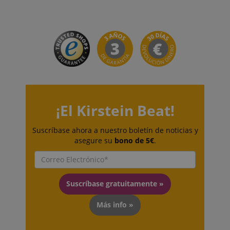
CookieScriptConsent
CookieScript
.kirstein.de
¡El Kirstein Beat!
Suscríbase ahora a nuestro boletín de noticias y
asegure su
bono de 5€
.
Suscríbase gratuitamente »
Más info »
session-id-apay
Amazon