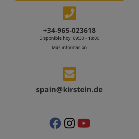
.amazon.com
+34-965-023618
Disponible hoy: 09:30 - 18:00
Más información
CrossDomainCookieScriptConsent_389
.crossdomain.cookie-
script.com
sid_key
www.kirstein.de
spain@kirstein.de
session-token
Amazon
.amazon.com