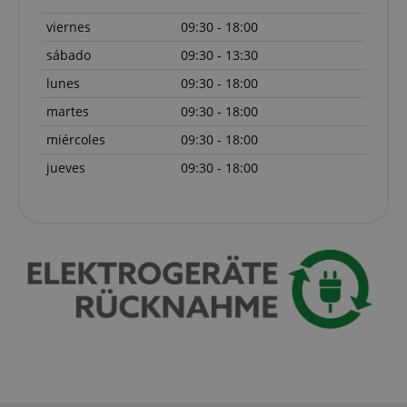
Proveedor /
Nombre
V
Dominio
viernes
09:30 - 18:00
FPGSID
.kirstein.de
sábado
09:30 - 13:30
5
lunes
09:30 - 18:00
martes
09:30 - 18:00
amazon-pay-connectedAuth
miércoles
09:30 - 18:00
Amazon
www.kirstein.de
jueves
09:30 - 18:00
apay-session-set
Amazon.com Inc.
Política de Privacidad de Google
www.kirstein.de