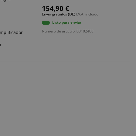
154,90 €
Envío gratuitos (DE)
I.V.A. incluido
Listo para enviar
Número de artículo: 00102408
mplificador
n