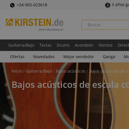
3 años g
+34-965-023618
Guitarra/Bajo
Teclas
Drums
Acordeón
Vientos
Direc
Ofertas
Novedades
Mejor vendedor
Ganga
Mu
Inicio
Guitarra/Bajo
Bajos acústicos
Bajos acústicos de e
Bajos acústicos de escala c