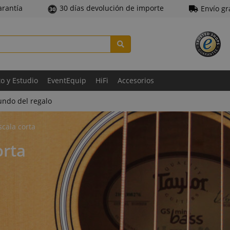
arantía
30 días devolución de importe
Envío gr
to y Estudio
EventEquip
HiFi
Accesorios
ndo del regalo
scala corta
orta