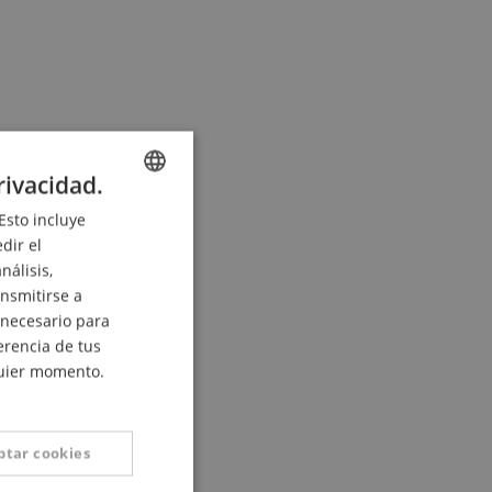
rivacidad.
Esto incluye
ENGLISH
dir el
GERMAN
nálisis,
DUTCH
ansmitirse a
 necesario para
FRENCH
ferencia de tus
ITALIAN
quier momento.
SPANISH
ptar cookies