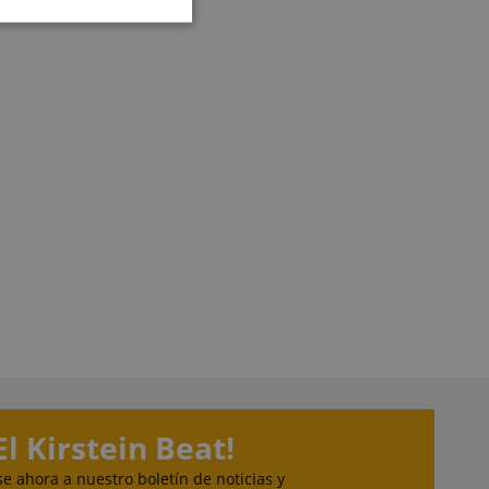
ncionalidad
d übersichtlich. Absolut OK
Super Preis Leistungsverhältnis
nd zu empfehlen.
super schneller Versand und der
Pioneer Rx3 Decksaver kam super
gepolstert an immer wieder gerne.
ción a partir del 24.07.2026
Valoración a partir del 07.08.2026
 del usuario y la
esarias.
reserve user session
ts.
on Amazon Pay y se
autenticación y las
de forma segura.
El Kirstein Beat!
sta cookie. Las
ilizadas por el
r información sobre
e ahora a nuestro boletín de noticias y