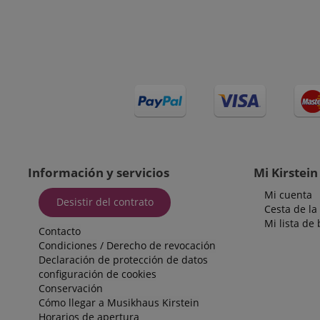
VISITOR_PRIVACY_
Información y servicios
Mi Kirstein
Mi cuenta
Desistir del contrato
Cesta de l
Nombre
Nombre
Mi lista de
Nombre
Contacto
_ga_05SB53N1CH
xp
Condiciones
/
Derecho de revocación
_fbp
Declaración de protección de datos
cdv
configuración de cookies
aHistoryArticles
Conservación
scarab.profile
Cómo llegar a Musikhaus Kirstein
_ga
Horarios de apertura