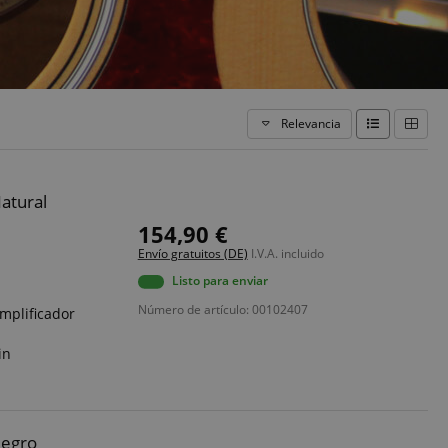
Relevancia
atural
154,90 €
Envío gratuitos (DE)
I.V.A. incluido
Listo para enviar
Número de artículo: 00102407
mplificador
in
Negro