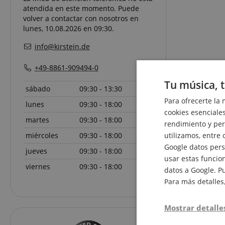
atendida en este momento. Puede
volver a contactar con nosotros en
lunes, 10.08.2026 en 09:30.
info@kirstein.de
+49-8861-909494-0
Tu música, t
sábado
09:30 - 13:30
Para ofrecerte la 
lunes
09:30 - 18:00
cookies esenciales
martes
09:30 - 18:00
rendimiento y pers
utilizamos, entre 
miércoles
09:30 - 18:00
Google datos pers
jueves
09:30 - 18:00
usar estas funcion
viernes
09:30 - 18:00
datos a Google. P
Para más detalles
Mostrar detalle