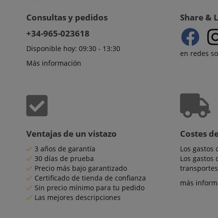
Consultas y pedidos
Share & 
+34-965-023618
CookieScriptConse
Disponible hoy: 09:30 - 13:30
en redes so
Más información
session-id-apay
CrossDomainCookie
Ventajas de un vistazo
Costes d
sid_key
3 años de garantía
Los gastos 
30 días de prueba
Los gastos 
session-token
Precio más bajo garantizado
transportes
Certificado de tienda de confianza
más inform
Sin precio mínimo para tu pedido
language
Las mejores descripciones