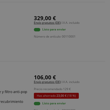
ario a través de las
para mantener una
ma por el servidor.
329,00 €
Envío gratuitos (DE)
I.V.A. incluido
entes de cookies
bre, y
Listo para enviar
ienda una mirada
 usa en un sitio
Número de artículo: 00110001
embargo, en la
 probable que se
preferencias de
 para ofrecer
 almacenado. La
 se basa en este
ara almacenar el
rio y las opciones
teracción con el
re el
106,00 €
tante en relación
 configuraciones de
Envío gratuitos (DE)
I.V.A. incluido
 que sus
adas en futuras
Precio recomendado
129
€
 y filtro anti-pop
Has ahorrado
23,00 €
(18 %)
 recubrimiento
Listo para enviar