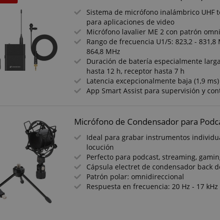
.kirstein.de
29 minutos
This cookie is used to p
Sistema de micrófono inalámbrico UHF t
57 segundos
state across page reques
para aplicaciones de video
ctedAuth
Sesión
Esta cookie se asocia c
Amazon
Micrófono lavalier ME 2 con patrón omni
utiliza para facilitar la 
www.kirstein.de
Rango de frecuencia U1/5: 823,2 - 831,8 
transacciones de pago 
864,8 MHz
11 meses 4
Amazon Pay establece e
Amazon.com Inc.
Duración de batería especialmente larga
semanas
cookies de sesión son ut
www.kirstein.de
servidor para almacena
hasta 12 h, receptor hasta 7 h
las actividades de la pá
Latencia excepcionalmente baja (1,9 ms)
para que los usuarios 
Política de Privacidad de Google
App Smart Assist para supervisión y con
fácilmente donde lo dej
del servidor.
nt
1 año 1 mes
El servicio Cookie-Script
CookieScript
cookie para recordar las
.kirstein.de
Micrófono de Condensador para Pod
consentimiento de cooki
necesario que el banne
IFI Verstärker
Faire Preise, kompetente
Schnell un
Ideal para grabar instrumentos individua
Cookie-Script.com func
ung war wirklich
Kommunikation und flotter Service.
u
locución
11 meses 4
Esta cookie se utiliza pa
reits 1 Tag nach
Danke!
Amazon
Perfecto para podcast, streaming, gaming
semanas
sesión de usuario en el 
.amazon.com
ar der Verstärker
Cápsula electret de condensador back 
especialmente en relaci
 del 02.08.2026
Valoración a partir del 30.07.2026
Valora
wartet großartig.
de pago, asegurando un
Patrón polar: omnidireccional
checkout segura y efect
 tollen Service!
Respuesta en frecuencia: 20 Hz - 17 kHz
ScriptConsent_389
.crossdomain.cookie-
1 año 1 mes
script.com
www.kirstein.de
Sesión
Esta cookie se utiliza p