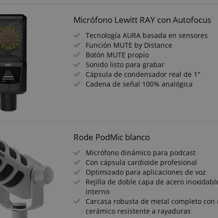
estado de sesión de usu
solicitudes de página.
Micrófono Lewitt RAY con Autofocus
11 meses 4
Esta cookie se utiliza 
Amazon
semanas
sesión de usuario anóni
.amazon.com
Tecnología AURA basada en sensores
Función MUTE by Distance
www.kirstein.de
Sesión
Hay muchos tipos difer
asociados con este nom
Botón MUTE propio
generalmente se recom
Sonido listo para grabar
más detallada a cómo se
web en particular. Sin 
Cápsula de condensador real de 1"
mayoría de los casos es
Cadena de señal 100% analógica
utilice para almacenar 
idioma, potencialmente
contenido en el idioma
categoría ICC dada aquí
uso.
METADATA
5 meses 4
Esta cookie se utiliza p
YouTube
semanas
consentimiento del usua
.youtube.com
Rode PodMic blanco
de privacidad para su in
sitio. Registra datos sob
Micrófono dinámico para podcast
consentimiento del visi
Con cápsula cardioide profesional
con diversas políticas y
privacidad, asegurando
Optimizado para aplicaciones de voz
preferencias sean honr
Rejilla de doble capa de acero inoxidable
sesiones.
interno
Carcasa robusta de metal completo con
cerámico resistente a rayaduras