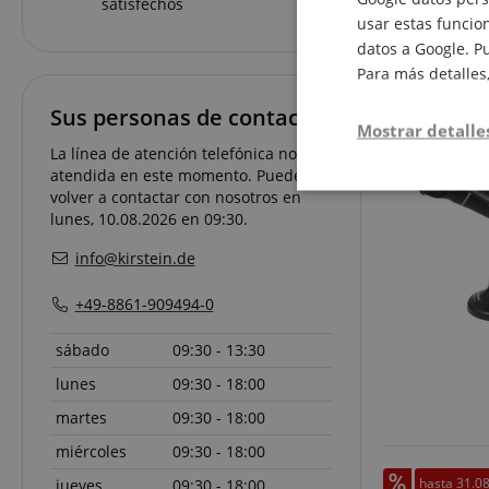
satisfechos
usar estas funcion
datos a Google. P
Para más detalles
Sus personas de contacto.
Mostrar detalle
La línea de atención telefónica no está
atendida en este momento. Puede
Estrictamen
volver a contactar con nosotros en
necesaria
lunes, 10.08.2026 en 09:30.
info@kirstein.de
+49-8861-909494-0
sábado
09:30 - 13:30
lunes
09:30 - 18:00
Las cookies estrictam
martes
09:30 - 18:00
administración de la 
miércoles
09:30 - 18:00
Nombre
hasta 31.0
jueves
09:30 - 18:00