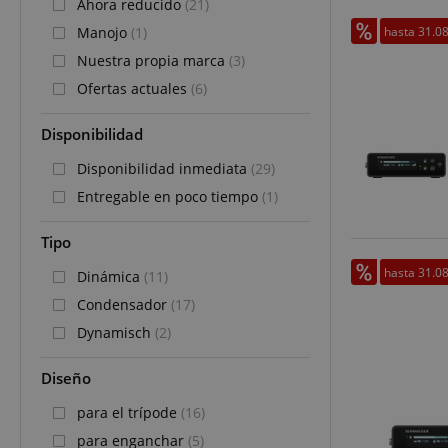
Ahora reducido
(21)
hasta 31.0
Manojo
(1)
Nuestra propia marca
(3)
Ofertas actuales
(6)
Disponibilidad
Disponibilidad inmediata
(29)
Entregable en poco tiempo
(1)
Tipo
hasta 31.0
Dinámica
(11)
Condensador
(17)
Dynamisch
(2)
Diseño
para el trípode
(16)
para enganchar
(5)