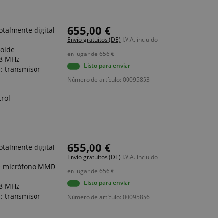
655,00 €
otalmente digital
Envío gratuitos (DE)
I.V.A. incluido
ioide
en lugar de
656
€
,8 MHz
Listo para enviar
: transmisor
Número de artículo: 00095853
trol
655,00 €
otalmente digital
Envío gratuitos (DE)
I.V.A. incluido
de micrófono MMD
en lugar de
656
€
Listo para enviar
,8 MHz
: transmisor
Número de artículo: 00095856