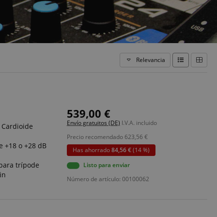
Relevancia
539,00 €
Envío gratuitos (DE)
I.V.A. incluido
: Cardioide
Precio recomendado
623,56
€
e +18 o +28 dB
Has ahorrado
84,56 €
(14 %)
para trípode
Listo para enviar
in
Número de artículo: 00100062