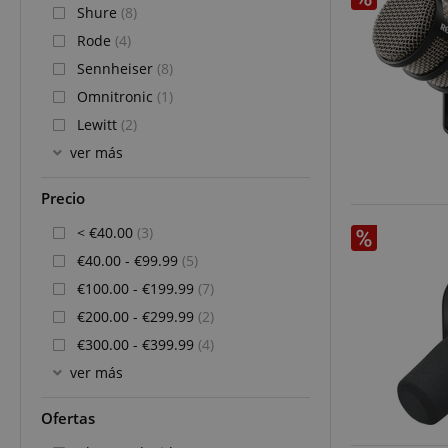
Shure
(8)
Rode
(4)
Sennheiser
(8)
Omnitronic
(1)
Lewitt
(2)
ver más
Precio
< €40.00
(3)
€40.00 - €99.99
(5)
€100.00 - €199.99
(7)
€200.00 - €299.99
(2)
€300.00 - €399.99
(4)
ver más
Ofertas