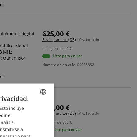
ol
625,00 €
otalmente digital
Envío gratuitos (DE)
I.V.A. incluido
nidireccional
en lugar de
626
€
,8 MHz
Listo para enviar
: transmisor
Número de artículo: 00095852
ol
rivacidad.
632,00 €
otalmente digital
Esto incluye
ENGLISH
Envío gratuitos (DE)
I.V.A. incluido
dir el
GERMAN
rdioide
nálisis,
en lugar de
633
€
MHz y 863,2 -
DUTCH
ansmitirse a
Listo para enviar
 necesario para