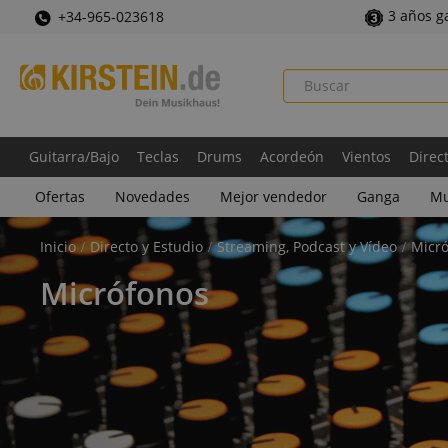
3 años g
+34-965-023618
Guitarra/Bajo
Teclas
Drums
Acordeón
Vientos
Direc
Ofertas
Novedades
Mejor vendedor
Ganga
Mu
Inicio
Directo y Estudio
Streaming, Podcast y Vídeo
Micr
Micrófonos