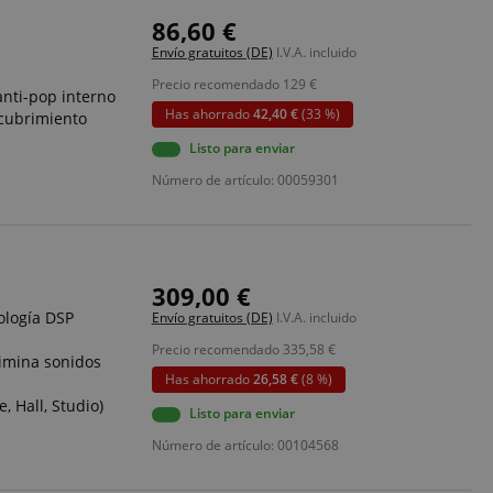
86,60 €
Envío gratuitos (DE)
I.V.A. incluido
Precio recomendado
129
€
 anti-pop interno
Has ahorrado
42,40 €
(33 %)
ecubrimiento
Listo para enviar
Número de artículo: 00059301
309,00 €
ología DSP
Envío gratuitos (DE)
I.V.A. incluido
Precio recomendado
335,58
€
elimina sonidos
Has ahorrado
26,58 €
(8 %)
, Hall, Studio)
Listo para enviar
Número de artículo: 00104568