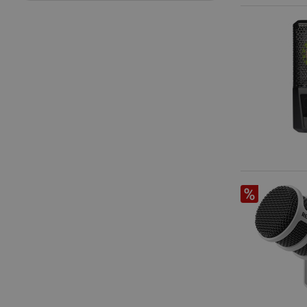
session-token
language
VISITOR_PRIVACY_