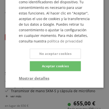
como identificadores del dispositivo. Tu
Rango de frecuencia Y1-3: 1785,2 - 1799,8 MHz
ver más
Duración de batería especialmente larga: transmisor
consentimiento es necesario para usar
655,00 €
hasta 12 h, receptor hasta 7 h
en lugar de
656
€
estas funciones. Al hacer clic en "Aceptar",
Envío gratuitos (DE)
I.V.A.
Latencia excepcionalmente baja (1,9 ms)
aceptas el uso de cookies y la transferencia
incluido
App Smart Assist para supervisión y control
de tus datos a Google. Puedes retirar tu
consentimiento o ajustar la configuración
en cualquier momento. Para más detalles,
hasta 31.08.2026
consulta nuestra
política de privacidad
No aceptar cookies
Aceptar cookies
Sennheiser EW-DP 835 Set (Y1-3)
Mostrar detalles
Sistema de micrófono inalámbrico UHF totalmente
digital para aplicaciones de video
Estrictamente
Actuación
Transmisor de mano SKM-S y cápsula de micrófono
necesaria
MMD 835 con patrón cardioide
ver más
Rango de frecuencia Y1-3: 1785,2 - 1799,8 MHz
655,00 €
Duración de batería especialmente larga: transmisor
en lugar de
656
€
Envío gratuitos (DE)
I.V.A.