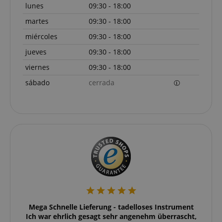
lunes
09:30 - 18:00
martes
09:30 - 18:00
miércoles
09:30 - 18:00
jueves
09:30 - 18:00
viernes
09:30 - 18:00
sábado
cerrada
Proveedor /
Proveedor /
Nombre
Nombre
Vencimiento
Vencimiento
Descripción
Descripción
Dominio
Dominio
Proveedor /
Nombre
Vencimiento
Descripc
_ga_05SB53N1CH
xp
reco.kirstein.de
.kirstein.de
1 año 1 mes
1 año
Esta cookie s
This cookie is
Dominio
utiliza para
used by Goog
optimizar la
Analytics to
_fbp
2 meses 4
Utilizado
Meta Platform
eller
Mega Schnelle Lieferung - tadelloses Instrument
Ic
experiencia d
persist sessi
semanas
Facebook
Inc.
usuario
state.
 super
Ich war ehrlich gesagt sehr angenehm überrascht,
Liefer
ofrecer u
.kirstein.de
mediante el