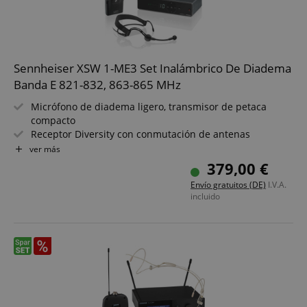
Sennheiser XSW 1-ME3 Set Inalámbrico De Diadema
Banda E 821-832, 863-865 MHz
Micrófono de diadema ligero, transmisor de petaca
compacto
Receptor Diversity con conmutación de antenas
Antenas integradas
ver más
Configuración sencilla gracias a la gestión automática de
379,00 €
frecuencias
Envío gratuitos (DE)
I.V.A.
Sintonización automática de frecuencia vía canal remoto
incluido
Frecuencias UHF ajustables dentro de un amplio rango
Hasta 10 canales compatibles