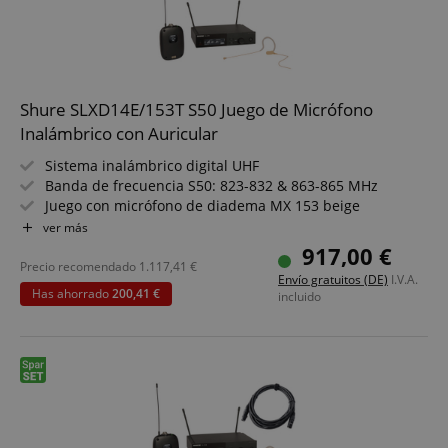
CookieScriptConsent
CookieScript
.kirstein.de
Shure SLXD14E/153T S50 Juego de Micrófono
Inalámbrico con Auricular
Sistema inalámbrico digital UHF
Banda de frecuencia S50: 823-832 & 863-865 MHz
Juego con micrófono de diadema MX 153 beige
Patrón polar del micrófono: omnidireccional
ver más
12 canales compatibles por banda de 8 MHz
917,00 €
Incluye accesorios de montaje de 19"
Precio recomendado
1.117,41
€
Envío gratuitos (DE)
I.V.A.
Has ahorrado
200,41 €
incluido
session-id-apay
Amazon
.amazon.com