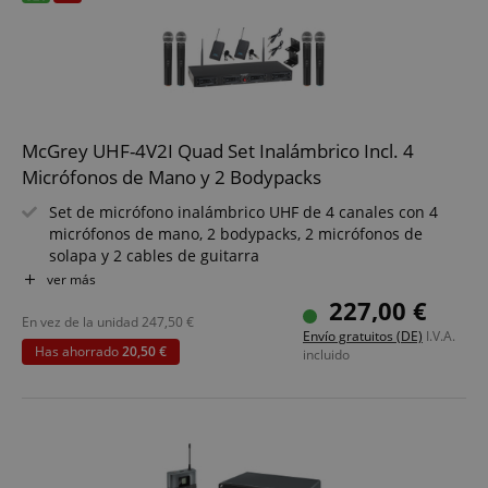
banda
rn
Rango de frecuencias banda E: 821-832 MHz, 863-865
MHz
rn
McGrey UHF-4V2I Quad Set Inalámbrico Incl. 4
Micrófonos de Mano y 2 Bodypacks
Set de micrófono inalámbrico UHF de 4 canales con 4
micrófonos de mano, 2 bodypacks, 2 micrófonos de
solapa y 2 cables de guitarra
Micrófonos optimizados para voz y canto
ver más
Receptor UHF para operar hasta 4 canales inalámbricos
227,00 €
simultáneamente
En vez de la unidad
247,50
€
Envío gratuitos (DE)
I.V.A.
Alcance: 50 metros
Has ahorrado
20,50 €
incluido
Duración de batería aprox. 8 horas
Libre de licencias y tarifas