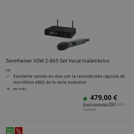
Rango de frecuencia S8: 823-832 MHz
Sennheiser XSW 2-865 Set Vocal Inalámbrico
rn
Excelente sonido en vivo con la renombrada cápsula de
micrófono e865 de la serie evolution
rn
ver más
Receptor True-Diversity robusto con carcasa metálica
479,00 €
rn
Envío gratuitos (DE)
I.V.A.
Antenas externas
incluido
rn
Configuración sencilla
rn
Frecuencias UHF sintonizables dentro de una amplia