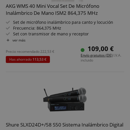
AKG WMS 40 Mini Vocal Set De Micrófono
Inalámbrico De Mano ISM2 864,375 MHz
Set de micrófono inalámbrico para canto y locución
Frecuencia: 864,375 MHz
Set con transmisor de mano y receptor
Manejo sencillo - desempaquetar y empezar (Plug'n'Play)
ver más
Transmisión fiable y alta calidad de sonido gracias a la
109,00 €
tecnología HDAP
Precio recomendado
222,53
€
Envío gratuitos (DE)
I.V.A.
Micrófono inalámbrico con cápsula dinámica
Has ahorrado
113,53 €
incluido
Shure SLXD24D+/58 S50 Sistema Inalámbrico Digital