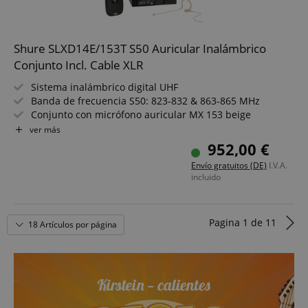
Shure SLXD14E/153T S50 Auricular Inalámbrico
CrossDomainCookieScriptConsent_389
.crossdomain.cookie-
Conjunto Incl. Cable XLR
script.com
sid_key
www.kirstein.de
Sistema inalámbrico digital UHF
Banda de frecuencia S50: 823-832 & 863-865 MHz
Conjunto con micrófono auricular MX 153 beige
Patrón polar del micrófono: omnidireccional
ver más
12 canales compatibles por banda de 8 MHz
952,00 €
Incluye accesorios de montaje de 19" y cable XLR
Envío gratuitos (DE)
I.V.A.
incluido
session-token
Amazon
.amazon.com
Pagina
1
de
11
18 Artículos por página
language
www.kirstein.de