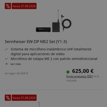
amazon-pay-connectedAuth
Amazon
hasta 31.08.2026
www.kirstein.de
Sennheiser EW-DP ME2 Set (Y1-3)
apay-session-set
Amazon.com Inc.
Política de Privacidad de Google
www.kirstein.de
Sistema de micrófono inalámbrico UHF totalmente
digital para aplicaciones de video
Micrófono de solapa ME 2 con patrón omnidireccional
Rango de frecuencia Y1-3: 1785,2 - 1799,8 MHz
ver más
Duración de batería especialmente larga: transmisor
625,00 €
hasta 12 h, receptor hasta 7 h
en lugar de
626
€
Envío gratuitos (DE)
I.V.A.
Latencia excepcionalmente baja (1,9 ms)
incluido
App Smart Assist para monitoreo y control
hasta 31.08.2026