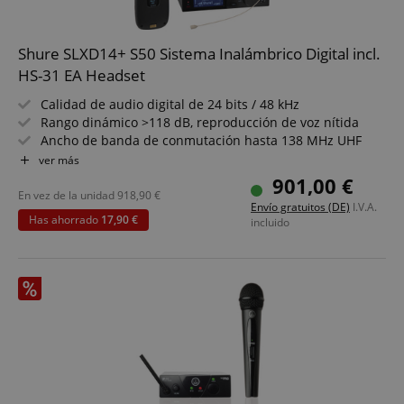
Shure SLXD14+ S50 Sistema Inalámbrico Digital incl.
HS-31 EA Headset
Calidad de audio digital de 24 bits / 48 kHz
Rango dinámico >118 dB, reproducción de voz nítida
Ancho de banda de conmutación hasta 138 MHz UHF
Cifrado AES-256 integrado
ver más
Feedback Reduction digital integrada
901,00 €
Control remoto ShowLink Ease disponible
En vez de la unidad
918,90
€
Envío gratuitos (DE)
I.V.A.
Banda de frecuencia S50 (823-865 MHz)
Has ahorrado
17,90 €
incluido
Set económico con micrófono Headset Pronomic HS-31
EA incluido