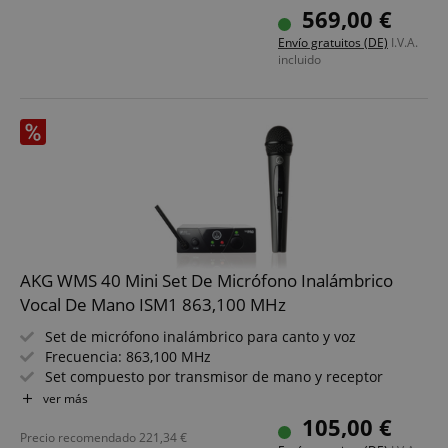
Micrófonos de la serie evolution
569,00 €
Receptor de diversidad con conmutación de antenas
Envío gratuitos (DE)
I.V.A.
Antenas integradas
incluido
Hasta 10 canales compatibles
AKG WMS 40 Mini Set De Micrófono Inalámbrico
Vocal De Mano ISM1 863,100 MHz
Set de micrófono inalámbrico para canto y voz
Frecuencia: 863,100 MHz
Set compuesto por transmisor de mano y receptor
Funcionamiento sencillo: sacar de la caja y listo
ver más
(Plug'n'Play)
105,00 €
Transmisión fiable y alta calidad sonora gracias a la
Precio recomendado
221,34
€