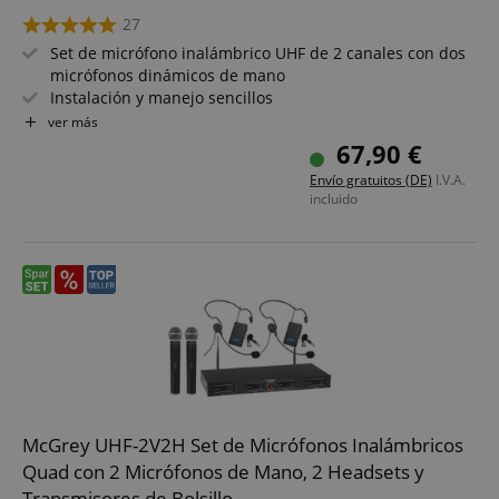
27
Set de micrófono inalámbrico UHF de 2 canales con dos
micrófonos dinámicos de mano
Instalación y manejo sencillos
Micrófonos optimizados para voz y canto
ver más
Alcance de 50 metros
67,90 €
Duración de batería aprox. 8 horas
Envío gratuitos (DE)
I.V.A.
Diseño y uso amigables
incluido
McGrey UHF-2V2H Set de Micrófonos Inalámbricos
Quad con 2 Micrófonos de Mano, 2 Headsets y
Transmisores de Bolsillo