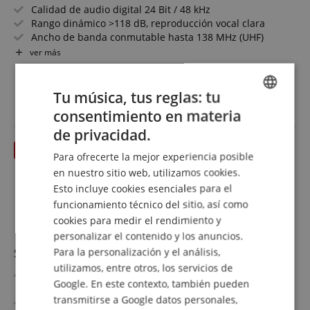
Calidad de audio digital 24 Bit / 48 kHz
Rango dinámico >118 dB, reproducción vocal clara
Ancho de banda conmutable hasta 138 MHz (UHF)
Cifrado AES-256 integrado
ver más
Reducción de feedback digital incluida
1.898,00 €
Control remoto ShowLink Ease disponible
Envío gratuitos (DE)
I.V.A.
Banda de frecuencia S50 (823-865 MHz)
Tu música, tus reglas: tu
incluido
consentimiento en materia
ENGLISH
de privacidad.
GERMAN
hasta 31.08.2026
Para ofrecerte la mejor experiencia posible
DUTCH
en nuestro sitio web, utilizamos cookies.
Esto incluye cookies esenciales para el
FRENCH
funcionamiento técnico del sitio, así como
ITALIAN
cookies para medir el rendimiento y
personalizar el contenido y los anuncios.
SPANISH
Sennheiser EW-DP ME4 Set (Y1-3)
Para la personalización y el análisis,
utilizamos, entre otros, los servicios de
Sistema de micrófono inalámbrico UHF totalmente
Google. En este contexto, también pueden
digital para aplicaciones de video
transmitirse a Google datos personales,
Micrófono lavalier ME 4 con patrón cardioide