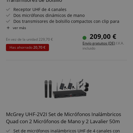
Receptor UHF de 4 canales
Dos micrófonos dinámicos de mano
Dos transmisores de bolsillo compactos con clip para
cinturón
ver más
Dos headsets
209,00 €
Alcance de 50 metros
En vez de la unidad
229,70
€
Envío gratuitos (DE)
I.V.A.
Duración aproximada de 8 horas
Has ahorrado
20,70 €
incluido
McGrey UHF-2V2I Set de Micrófonos Inalámbricos
Quad con 2 Micrófonos de Mano y 2 Lavalier 50m
Set de micrófonos inalámbricos UHF de 4 canales con