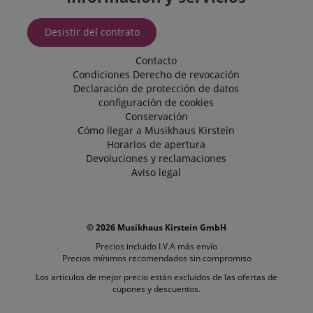
cookie p
Corporation
determin
.kirstein.de
anuncios
mostrars
Desistir del contrato
pueden s
relevante
usuario f
Contacto
examina e
Condiciones
Derecho de revocación
Declaración de protección de datos
VISITOR_INFO1_LIVE
5 meses 4
Youtube
Google LLC
semanas
establece
.youtube.com
configuración de cookies
cookie p
Conservación
realizar 
seguimie
Cómo llegar a Musikhaus Kirstein
las prefe
Horarios de apertura
del usuar
Devoluciones y reclamaciones
los video
Youtube
Aviso legal
incrusta
los sitios
también
determina
visitante 
web está
© 2026 Musikhaus Kirstein GmbH
utilizand
versión 
Precios incluido I.V.A más
envío
antigua d
Precios mínimos recomendados sin compromiso
interfaz 
Youtube.
Los artículos de mejor precio están excluidos de las ofertas de
cupones y descuentos.
FPLC
.kirstein.de
20 horas
Esta cook
utiliza pa