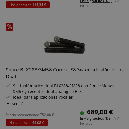
Envío gratuitos (DE)
I.V.A.
tecnología HDAP
Has ahorrado
116,34 €
incluido
Micrófono inalámbrico con cápsula dinámica
Shure BLX288/SM58 Combo S8 Sistema Inalámbrico
Dual
Set inalámbrico dual BLX288/SM58 con 2 micrófonos
SM58 y receptor dual analógico BLX
Ideal para aplicaciones vocales
2x transmisores de mano analógicos BLX2/SM58 con
ver más
hasta 100 m de alcance
689,00 €
Receptor dual analógico BLX88E con salidas jack y XLR
Precio recomendado
752,08
€
Envío gratuitos (DE)
I.V.A.
Hasta 12 sistemas compatibles por banda de frecuencia
Has ahorrado
63,08 €
incluido
Función QuickScan