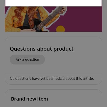
Strictly
Performance
Marketing
necessary
Functionality
Questions about product
Ask a question
Strictly necessary
Performance
Marketing
Functionality
No questions have yet been asked about this article.
Strictly necessary cookies allow core website
functionality such as user login and account
management. The website cannot be used properly
without strictly necessary cookies.
Name
Provider / Domain
E
Brand new item
FPGSID
.kirstein.de