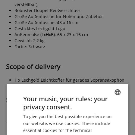
verstellbar)
Robuster Doppel-Reißverschluss
Große Außentasche für Noten und Zubehör
Größe Außentasche: 43 x 16 cm
Gesticktes Lechgold-Logo
Außenmaße (LxHxB): 65 x 23 x 16 cm
Gewicht: 2,2 kg
Farbe: Schwarz
Scope of delivery
1 x Lechgold Leichtkoffer für gerades Sopransaxophon
Your music, your rules: your
Specification
privacy consent.
ENGLISH
To give you the best possible experience on
Product number
00089289
GERMAN
our website, we use cookies. These include
DUTCH
Instrument
Soprano saxophone
essential cookies for the technical