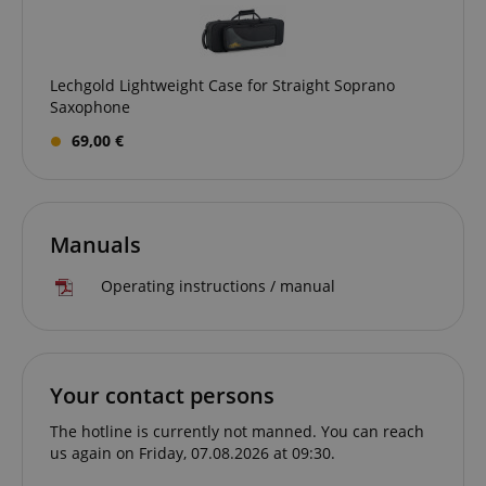
Lechgold Lightweight Case for Straight Soprano
amazon-pay-connectedAuth
Amazon
Saxophone
www.kirstein.de
69,00 €
Manuals
apay-session-set
Amazon.com Inc.
Google
www.kirstein.de
Operating instructions / manual
Privacy Policy
Your contact persons
The hotline is currently not manned. You can reach
us again on Friday, 07.08.2026 at 09:30.