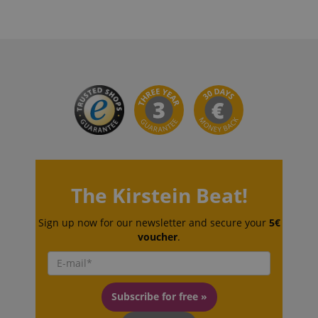
CrossDomainCookieScriptConsent_389
.crossdomain.cookie-
script.com
sid_key
www.kirstein.de
session-token
Amazon
.amazon.com
language
www.kirstein.de
The Kirstein Beat!
Sign up now for our newsletter and secure your
5€
voucher
.
Subscribe for free »