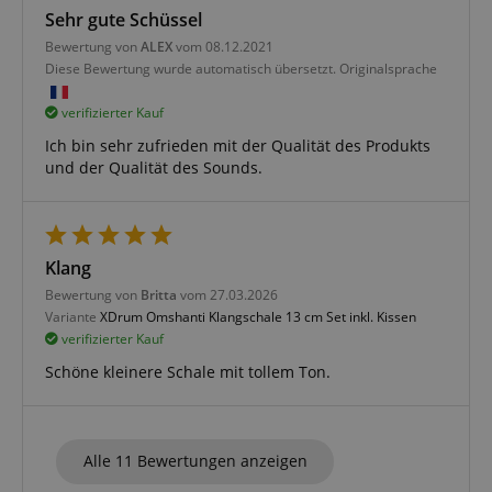
FPGSID
.kirstein.de
Sehr gute Schüssel
Bewertung von
ALEX
vom 08.12.2021
S
Diese Bewertung wurde automatisch übersetzt. Originalsprache
amazon-pay-connectedAuth
Amazon
www.kirstein.de
verifizierter Kauf
Ich bin sehr zufrieden mit der Qualität des Produkts
und der Qualität des Sounds.
apay-session-set
Amazon.com Inc.
www.kirstein.de
Klang
Bewertung von
Britta
vom 27.03.2026
Google-
Variante
XDrum Omshanti Klangschale 13 cm Set inkl. Kissen
Datenschutzerklärung
verifizierter Kauf
Schöne kleinere Schale mit tollem Ton.
CookieScriptConsent
CookieScript
.kirstein.de
Alle 11 Bewertungen anzeigen