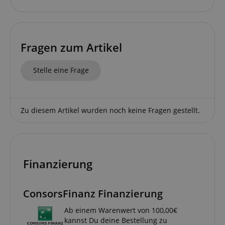
session-id-apay
Amazon
.amazon.com
Fragen zum Artikel
Stelle eine Frage
CrossDomainCookieScriptConsent_389
.crossdomain.cookie-
script.com
Zu diesem Artikel wurden noch keine Fragen gestellt.
sid_key
www.kirstein.de
Finanzierung
session-token
Amazon
.amazon.com
ConsorsFinanz Finanzierung
language
www.kirstein.de
Ab einem Warenwert von 100,00€
kannst Du deine Bestellung zu