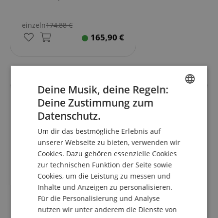
einzeln
174,88
€
165,90
€
Deine Musik, deine Regeln:
Kundenbewertungen
Deine Zustimmung zum
ENGLISH
Datenschutz.
GERMAN
Um dir das bestmögliche Erlebnis auf
5.0
DUTCH
unserer Webseite zu bieten, verwenden wir
5.0
/
Cookies. Dazu gehören essenzielle Cookies
FRENCH
Basierend auf 11 Bewertungen
zur technischen Funktion der Seite sowie
ITALIAN
Alle Bewertungen anzeigen
Cookies, um die Leistung zu messen und
Inhalte und Anzeigen zu personalisieren.
SPANISH
5 Sterne
15
Für die Personalisierung und Analyse
4 Sterne
0
nutzen wir unter anderem die Dienste von
3 Sterne
0