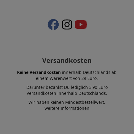
messen, wie 
mit den Funk
der Website
interagieren.
_uetvid
1 Jahr
Dies ist ein C
Microsoft
das von Micr
Corporation
Bing Ads ver
.kirstein.de
wird und ein 
Cookie ist. Es
ermöglicht un
einem Benutz
Kontakt zu tr
zuvor unsere
Versandkosten
besucht hat.
Keine Versandkosten
innerhalb Deutschlands ab
einem Warenwert von 29 Euro.
Darunter bezahlst Du lediglich 3,90 Euro
Versandkosten innerhalb Deutschlands.
Wir haben keinen Mindestbestellwert.
weitere Informationen