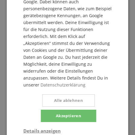
Google. Dabei können auch
2 Sterne
0
personenbezogene Daten, wie zum Beispiel
1 Stern
0
gerätebezogene Kennungen, an Google
Eine Überprüfung der Bewertungen hat wie folgt
übermittelt werden. Deine Einwilligung ist
stattgefunden: Nur Kunden, die in unserem
für die Nutzung dieser Funktionen
Onlineshop angemeldet sind und das Produkt
erforderlich. Mit dem Klick auf
tatsächlich bei uns erworben haben, können im
„Akzeptieren“ stimmst du der Verwendung
Kundenkonto eine Bewertung für den Artikel
von Cookies und der Übermittlung deiner
abgeben.
Daten an Google zu. Du hast jederzeit die
Möglichkeit, deine Einwilligung zu
widerrufen oder die Einstellungen
anzupassen. Weitere Details findest Du in
tolle klangschale und gute lieferung
unserer
Datenschutzerklärung
Bewertung von
Valentina
vom 25.10.2025
verifizierter Kauf
Alle ablehnen
ich bind mit allem sehr zufrieden, außer, dass ich ein
rotes kissen bestellt habe und ein blaues bekommen
Akzeptieren
habe. das sollte in der anzeige vermerkt sein, sonst
kann es bei dem ein oder anderen eine große
enttäuschung sein. ich würde es am liebsten
Details anzeigen