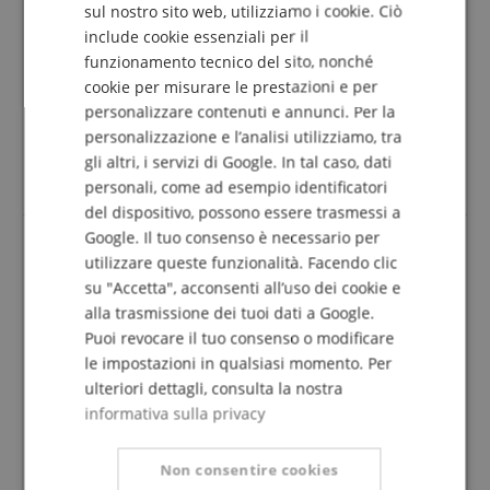
sul nostro sito web, utilizziamo i cookie. Ciò
Questa recensione è stata tradotta automaticamente. Lingua
include cookie essenziali per il
FRENCH
originale
funzionamento tecnico del sito, nonché
acquisto verificato
ITALIAN
cookie per misurare le prestazioni e per
Hanno trovato la cintura per caso, era in realtà sul
personalizzare contenuti e annunci. Per la
SPANISH
Suchr dopo un altro. Fortunatamente ma trovato il !
personalizzazione e l’analisi utilizziamo, tra
Bella pelle morbida con lavorazione superiore e si
trova super sulla spalla. Hanno poi immediatamente
gli altri, i servizi di Google. In tal caso, dati
ordinato un secondo :)
personali, come ad esempio identificatori
del dispositivo, possono essere trasmessi a
Google. Il tuo consenso è necessario per
utilizzare queste funzionalità. Facendo clic
Prodotto molto buono
su "Accetta", acconsenti all’uso dei cookie e
Recensione di
Benedict Chika
il 01.03.2022
alla trasmissione dei tuoi dati a Google.
Variante
Shaman Standard 02 Cintura in Pelle Marrone Chiaro,
Puoi revocare il tuo consenso o modificare
Cucitura Bianca Liscia
le impostazioni in qualsiasi momento. Per
Questa recensione è stata tradotta automaticamente. Lingua
ulteriori dettagli, consulta la nostra
originale
informativa sulla privacy
acquisto verificato
Il prodotto è molto buono e rende più comodo
Non consentire cookies
suonare la chitarra