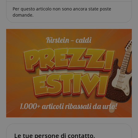
Per questo articolo non sono ancora state poste
domande.
CookieScriptConsent
CookieScript
.kirstein.de
Le tue persone di contatto.