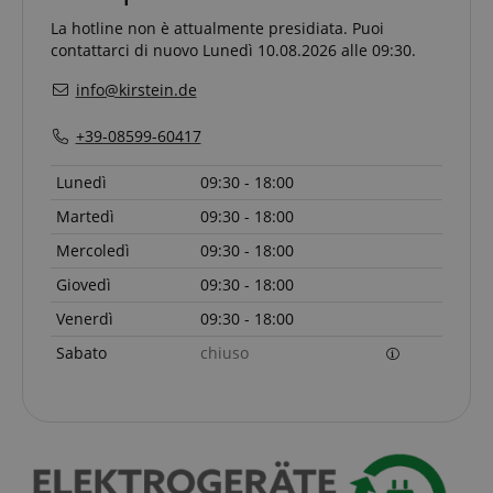
session-id-apay
Amazon
s
.amazon.com
La hotline non è attualmente presidiata. Puoi
contattarci di nuovo Lunedì 10.08.2026 alle 09:30.
info@kirstein.de
+39-08599-60417
Lunedì
09:30 - 18:00
Martedì
09:30 - 18:00
CrossDomainCookieScriptConsent_389
.crossdomain.cookie-
Mercoledì
09:30 - 18:00
script.com
Giovedì
09:30 - 18:00
sid_key
www.kirstein.de
Venerdì
09:30 - 18:00
Sabato
chiuso
session-token
Amazon
s
.amazon.com