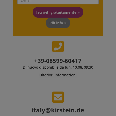
VISITOR_PRIVACY_METADATA
YouTube
Iscriviti gratuitamente »
s
.youtube.com
Più info »
+39-08599-60417
Di nuovo disponibile da lun. 10.08, 09:30
Ulteriori informazioni
italy@kirstein.de