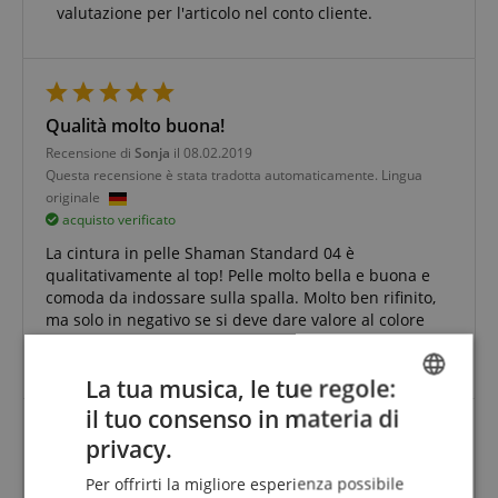
valutazione per l'articolo nel conto cliente.
Qualità molto buona!
Recensione di
Sonja
il 08.02.2019
Questa recensione è stata tradotta automaticamente. Lingua
originale
acquisto verificato
La cintura in pelle Shaman Standard 04 è
qualitativamente al top! Pelle molto bella e buona e
comoda da indossare sulla spalla. Molto ben rifinito,
ma solo in negativo se si deve dare valore al colore
della cucitura bianca: questo non è bianco ma beige-
marrone chiaro. Tuttavia, non mi dà fastidio.
La tua musica, le tue regole:
il tuo consenso in materia di
ENGLISH
privacy.
GERMAN
Cintura top a un prezzo imbattibile
Per offrirti la migliore esperienza possibile
Recensione di
Birgit
il 24.10.2018
DUTCH