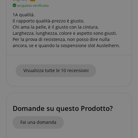
degli utenti e la gestione dell'account. Il sito Web
acquisto verificato
non può essere utilizzato correttamente senza i
cookie strettamente necessari.
1A qualità.
Il rapporto qualità-prezzo è giusto.
Nome
Fornitore / Dominio
Chi ama la pelle, è il giusto con la cintura.
FPGSID
.kirstein.de
2
Larghezza, lunghezza, colore e aspetto sono giusti.
Per la prova di resistenza, non posso dire nulla
ancora, se e quando la sospensione slot Ausleihern.
amazon-pay-connectedAuth
Amazon
www.kirstein.de
Visualizza tutte le 10 recensioni
apay-session-set
Amazon.com Inc.
Domande su questo Prodotto?
s
www.kirstein.de
Google Privacy Policy
Fai una domanda