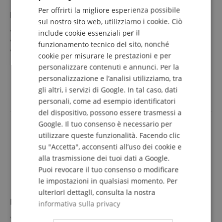
Per offrirti la migliore esperienza possibile
Inizio Precoce al Violino Volume 1
DUTCH
sul nostro sito web, utilizziamo i cookie. Ciò
Metodo di violino per bambini dai 4 anni
include cookie essenziali per il
FRENCH
Di Egon Sassmannshaus
funzionamento tecnico del sito, nonché
Estensione: 64 pagine
ITALIAN
cookie per misurare le prestazioni e per
personalizzare contenuti e annunci. Per la
SPANISH
19,95 €
personalizzazione e l’analisi utilizziamo, tra
gli altri, i servizi di Google. In tal caso, dati
IVA.incl. +
spedizione (DE)
personali, come ad esempio identificatori
del dispositivo, possono essere trasmessi a
Google. Il tuo consenso è necessario per
utilizzare queste funzionalità. Facendo clic
su "Accetta", acconsenti all’uso dei cookie e
alla trasmissione dei tuoi dati a Google.
Puoi revocare il tuo consenso o modificare
le impostazioni in qualsiasi momento. Per
ulteriori dettagli, consulta la nostra
Il Uccello Flauto Parte 1
informativa sulla privacy
Per flauto dolce soprano