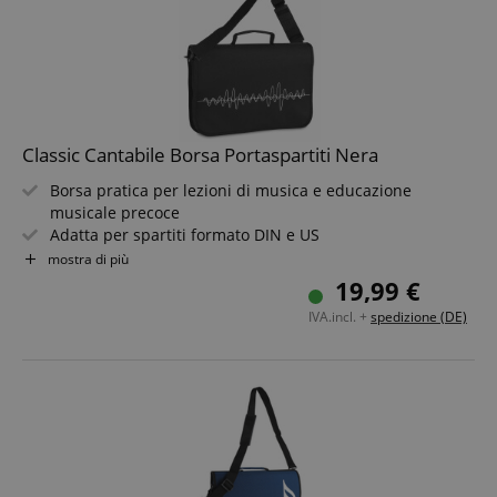
Classic Cantabile Borsa Portaspartiti Nera
Borsa pratica per lezioni di musica e educazione
musicale precoce
Adatta per spartiti formato DIN e US
Manico e tracolla removibile
mostra di più
Con tasche interne per penne e altri accessori
19,99 €
Bellissimo design con onde sonore bianche
IVA.incl. +
spedizione (DE)
Colore: nero