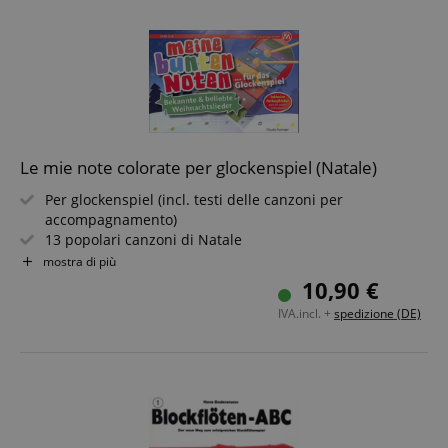
Le mie note colorate per glockenspiel (Natale)
Per glockenspiel (incl. testi delle canzoni per
accompagnamento)
13 popolari canzoni di Natale
Arrangiato da Claudia Saxinger
mostra di più
Livello di difficoltà: molto facile
10,90 €
Include adesivi colorati, anche per altri strumenti
IVA.incl. +
spedizione (DE)