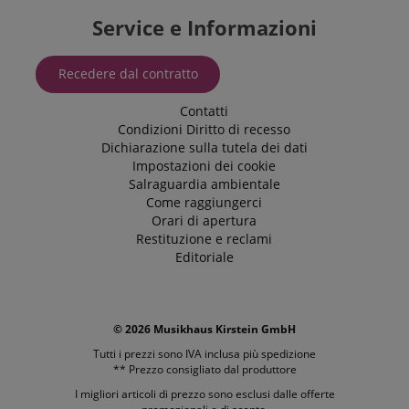
YouTube pe
Service e Informazioni
tenere tracc
delle
visualizzazi
dei video
Recedere dal contratto
incorporati.
_uetsid
1 giorno
Questo coo
Microsoft
Contatti
viene utiliz
Corporation
Condizioni
Diritto di recesso
da Bing per
.kirstein.de
determinar
Dichiarazione sulla tutela dei dati
quali annun
Impostazioni dei cookie
devono ess
visualizzati 
Salraguardia ambientale
potrebbero
Come raggiungerci
essere rileva
per l'utente
Orari di apertura
finale che s
Restituzione e reclami
leggendo il 
Editoriale
VISITOR_INFO1_LIVE
5 mesi 4
Questo cook
Google LLC
settimane
impostato 
.youtube.com
Youtube pe
tenere tracc
delle prefer
© 2026 Musikhaus Kirstein GmbH
dell'utente p
video di
Tutti i prezzi sono IVA inclusa più
spedizione
Youtube
** Prezzo consigliato dal produttore
incorporati 
siti; può an
I migliori articoli di prezzo sono esclusi dalle offerte
determinare 