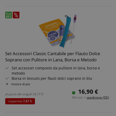
Set Accessori Classic Cantabile per Flauto Dolce
Soprano con Pulitore in Lana, Borsa e Metodo
Set accessori composto da pulitore in lana, borsa e
metodo
Borsa in tessuto per flauti dolci soprano in blu
Lunghezza: 37 cm
mostra di più
Metodo per principianti
16,90 €
Il flauto dolce
non è incluso!
al posto dei singoli
24,77
€
IVA.incl. +
spedizione (DE)
risparmia
7,87 €