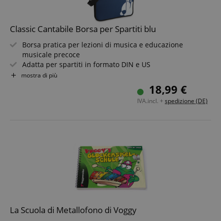
Classic Cantabile Borsa per Spartiti blu
Borsa pratica per lezioni di musica e educazione
musicale precoce
Adatta per spartiti in formato DIN e US
Maniglia e tracolla removibile
mostra di più
Con tasche interne per penne e altri accessori
18,99 €
Bellissimo design con nota sedicesima bianca
IVA.incl. +
spedizione (DE)
Colore: blu
La Scuola di Metallofono di Voggy