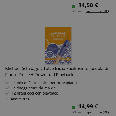
Per diteggiatura barocca e tedesca
14,50 €
IVA.incl. +
spedizione (DE)
Michael Schwager, Tutto Inizia Facilmente, Scuola di
Flauto Dolce + Download Playback
Scuola di flauto dolce per principianti
Le diteggiature da c' a d''
12 brani cool con playback
Formato DIN A4, 32 pagine
mostra di più
Video e PlayAlongs di tutti i brani in download
14,99 €
IVA.incl. +
spedizione (DE)