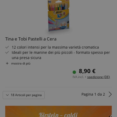
session-id-apay
Amazon
s
.amazon.com
Tina e Tobi Pastelli a Cera
12 colori intensi per la massima varietà cromatica
Ideali per le manine dei più piccoli - formato spesso per
una presa sicura
Si cancellano - correggi con facilità
mostra di più
CrossDomainCookieScriptConsent_389
.crossdomain.cookie-
Perfetti per l'educazione musicale precoce - pittura
script.com
8,90 €
creativa con Tina e Tobi
sid_key
www.kirstein.de
IVA.incl. +
spedizione (DE)
Pagina
1
da
2
18 Articoli per pagina
session-token
Amazon
s
.amazon.com