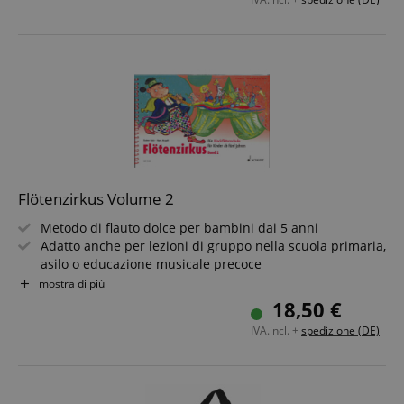
Flötenzirkus Volume 2
Metodo di flauto dolce per bambini dai 5 anni
Adatto anche per lezioni di gruppo nella scuola primaria,
asilo o educazione musicale precoce
Per flauti dolci soprano o contralto
mostra di più
Con tabella delle diteggiature pieghevole
18,50 €
Difficoltà: facile
IVA.incl. +
spedizione (DE)
Rilegatura a spirale, formato orizzontale, 80 pagine