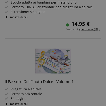
Scuola adatta ai bambini per metallofono
Formato: DIN A5 orizzontale con rilegatura a spirale
Estensione: 80 pagine
Include CD
mostra di più
Editore Voggenreiter
14,95 €
IVA.incl. +
spedizione (DE)
Il Passero Del Flauto Dolce - Volume 1
Rilegatura a spirale
Formato orizzontale
84 pagine
Illustrazioni a colori su tutte le pagine
mostra di più