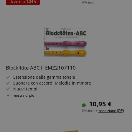
risparmia
1,34 €
IVA.incl.
Blockflûte ABC II EMZ2107110
CookieScriptConsent
CookieScript
.kirstein.de
Estensione della gamma tonale
Suonare con accordi Melodie in minore
Nuovi tempi
Molti brani melodici
mostra di più
Formato: DIN A5
10,95 €
IVA.incl. +
spedizione (DE)