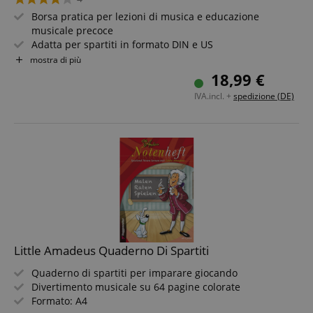
Borsa pratica per lezioni di musica e educazione
musicale precoce
Adatta per spartiti in formato DIN e US
Manico e tracolla removibile
mostra di più
Con tasche interne per penne e altri accessori
18,99 €
Bellissimo design con nota sedicesima bianca
IVA.incl. +
spedizione (DE)
Colore: rosa
Little Amadeus Quaderno Di Spartiti
Quaderno di spartiti per imparare giocando
Divertimento musicale su 64 pagine colorate
Formato: A4