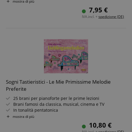
Tanta gioia nel disegnare, indovinare e suonare
mostra di più
7,95 €
IVA.incl. +
spedizione (DE)
Sogni Tastieristici - Le Mie Primissime Melodie
Preferite
25 brani per pianoforte per le prime lezioni
Brani famosi da classica, musical, cinema e TV
In tonalità pentatonica
Voce di accompagnamento per ogni brano
mostra di più
Di Anne Terzibaschitsch
10,80 €
IVA.incl. +
spedizione (DE)