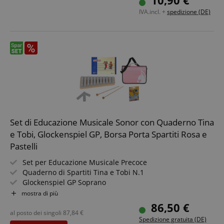
10,90 €
I cookie strettamente necessari consentono
IVA.incl. +
spedizione (DE)
funzionalità del sito Web principale come l'accesso
degli utenti e la gestione dell'account. Il sito Web
non può essere utilizzato correttamente senza i
cookie strettamente necessari.
Nome
Fornitore / Dominio
FPGSID
.kirstein.de
2
amazon-pay-connectedAuth
Amazon
Set di Educazione Musicale Sonor con Quaderno Tina
www.kirstein.de
e Tobi, Glockenspiel GP, Borsa Porta Spartiti Rosa e
Pastelli
Set per Educazione Musicale Precoce
Quaderno di Spartiti Tina e Tobi N.1
Glockenspiel GP Soprano
apay-session-set
Amazon.com Inc.
12 Pastelli a Cera
s
mostra di più
www.kirstein.de
Borsa Rosa con Tracolla
86,50 €
al posto dei singoli
87,84
€
Google Privacy Policy
Spedizione gratuita (DE)