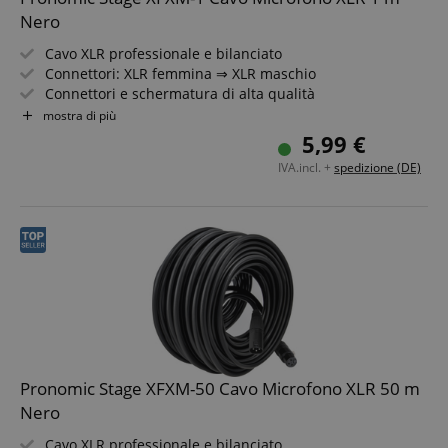
Nero
Cavo XLR professionale e bilanciato
Connettori: XLR femmina ⇒ XLR maschio
Connettori e schermatura di alta qualità
Lunghezza: 1m
mostra di più
Colore: nero
5,99 €
Inclusa fascia a strappo per cavo
IVA.incl. +
spedizione (DE)
Pronomic Stage XFXM-50 Cavo Microfono XLR 50 m
Nero
Cavo XLR professionale e bilanciato