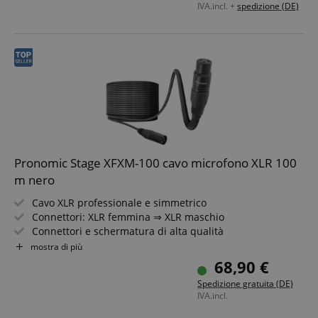
IVA.incl. +
spedizione (DE)
Pronomic Stage XFXM-100 cavo microfono XLR 100
m nero
Cavo XLR professionale e simmetrico
Connettori: XLR femmina ⇒ XLR maschio
Connettori e schermatura di alta qualità
Lunghezza: 100 m
mostra di più
Colore: nero
68,90 €
Inclusa fascia a strappo
Spedizione gratuita (DE)
IVA.incl.