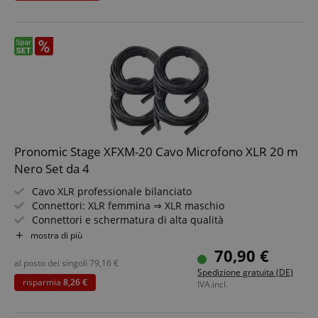
I cookie strettamente necessari consentono
funzionalità del sito Web principale come l'accesso
degli utenti e la gestione dell'account. Il sito Web
non può essere utilizzato correttamente senza i
cookie strettamente necessari.
Nome
Fornitore / Dominio
FPGSID
.kirstein.de
2
Pronomic Stage XFXM-20 Cavo Microfono XLR 20 m
Nero Set da 4
amazon-pay-connectedAuth
Amazon
Cavo XLR professionale bilanciato
www.kirstein.de
Connettori: XLR femmina ⇒ XLR maschio
Connettori e schermatura di alta qualità
Lunghezza: 20m
mostra di più
Colore: nero
70,90 €
Inclusa fascetta per cavo
al posto dei singoli
79,16
€
Spedizione gratuita (DE)
4 pezzi nel set
risparmia
8,26 €
apay-session-set
IVA.incl.
Amazon.com Inc.
s
www.kirstein.de