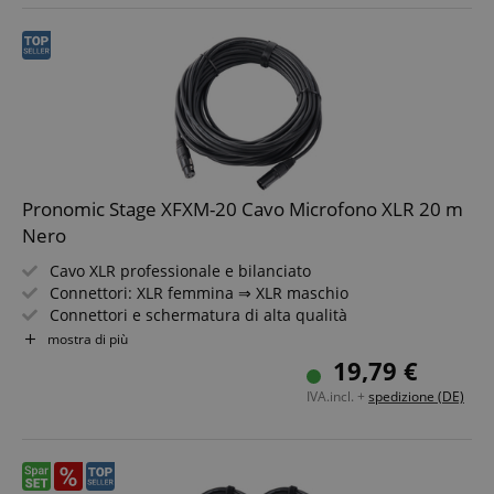
Pronomic Stage XFXM-20 Cavo Microfono XLR 20 m
Nero
Cavo XLR professionale e bilanciato
Connettori: XLR femmina ⇒ XLR maschio
Connettori e schermatura di alta qualità
Lunghezza: 20m
mostra di più
Colore: Nero
19,79 €
Inclusa fascetta per cavo
IVA.incl. +
spedizione (DE)