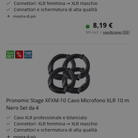
Connettori: XLR femmina ⇒ XLR maschio
Connettori e schermatura di alta qualità
Lunghezza: 5m
mostra di più
Colore: nero
8,19 €
Include fascetta per cavo
IVA.incl. +
spedizione (DE)
Pronomic Stage XFXM-10 Cavo Microfono XLR 10 m
Nero Set da 4
Cavo XLR professionale e bilanciato
Connettori: XLR femmina ⇒ XLR maschio
Connettori e schermatura di alta qualità
Lunghezza: 10m
mostra di più