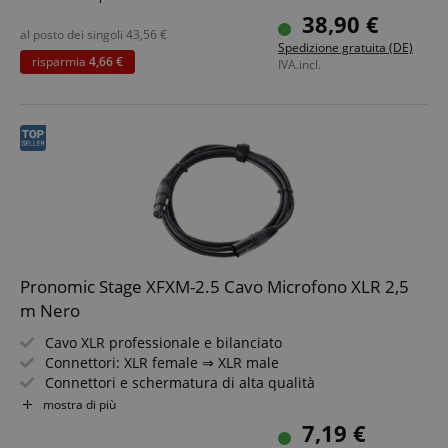
Colore: nero
38,90 €
Inclusa fascia a strappo
al posto dei singoli
43,56
€
Spedizione gratuita (DE)
4 pezzi nel set
risparmia
4,66 €
IVA.incl.
Pronomic Stage XFXM-2.5 Cavo Microfono XLR 2,5
m Nero
Cavo XLR professionale e bilanciato
Connettori: XLR female ⇒ XLR male
Connettori e schermatura di alta qualità
Lunghezza: 2,5m
mostra di più
Colore: nero
7,19 €
Inclusa fascetta per cavo