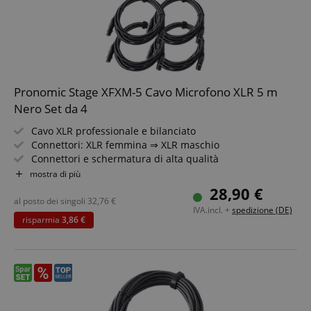
Pronomic Stage XFXM-5 Cavo Microfono XLR 5 m
Nero Set da 4
Cavo XLR professionale e bilanciato
Connettori: XLR femmina ⇒ XLR maschio
Connettori e schermatura di alta qualità
Lunghezza: 5m
mostra di più
Colore: nero
28,90 €
Inclusa fascetta per cavo
al posto dei singoli
32,76
€
IVA.incl. +
spedizione (DE)
4 pezzi nel set
risparmia
3,86 €