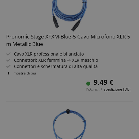
session-id-apay
Amazon
s
.amazon.com
Pronomic Stage XFXM-Blue-5 Cavo Microfono XLR 5
m Metallic Blue
Cavo XLR professionale bilanciato
Connettori: XLR femmina ⇒ XLR maschio
Connettori e schermatura di alta qualità
Lunghezza: 5m
mostra di più
Colore: Metallic Blue
9,49 €
Inclusa fascetta per cavo
CrossDomainCookieScriptConsent_389
.crossdomain.cookie-
IVA.incl. +
spedizione (DE)
script.com
sid_key
www.kirstein.de
session-token
Amazon