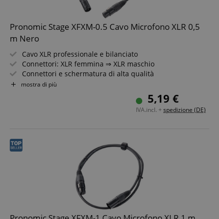
Pronomic Stage XFXM-0.5 Cavo Microfono XLR 0,5
m Nero
Cavo XLR professionale e bilanciato
Connettori: XLR femmina ⇒ XLR maschio
Connettori e schermatura di alta qualità
Lunghezza: 0,5m
mostra di più
Colore: Nero
5,19 €
IVA.incl. +
spedizione (DE)
Pronomic Stage XFXM-1 Cavo Microfono XLR 1 m