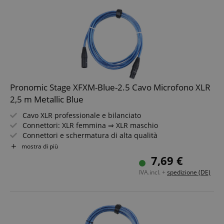
Google Privacy Policy
Pronomic Stage XFXM-Blue-2.5 Cavo Microfono XLR
2,5 m Metallic Blue
Cavo XLR professionale e bilanciato
Connettori: XLR femmina ⇒ XLR maschio
CookieScriptConsent
CookieScript
Connettori e schermatura di alta qualità
.kirstein.de
Lunghezza: 2,5m
mostra di più
Colore: Metallic Blue
7,69 €
Inclusa fascia a strappo per cavo
IVA.incl. +
spedizione (DE)