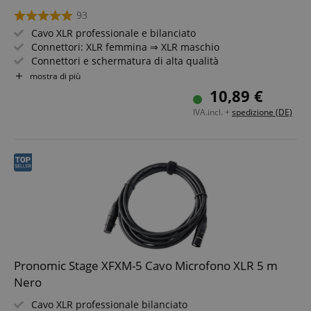
93
Cavo XLR professionale e bilanciato
Connettori: XLR femmina ⇒ XLR maschio
Connettori e schermatura di alta qualità
Lunghezza: 10m
mostra di più
Colore: nero
10,89 €
Inclusa fascia a strappo per cavo
IVA.incl. +
spedizione (DE)
Pronomic Stage XFXM-5 Cavo Microfono XLR 5 m
Nero
Cavo XLR professionale bilanciato