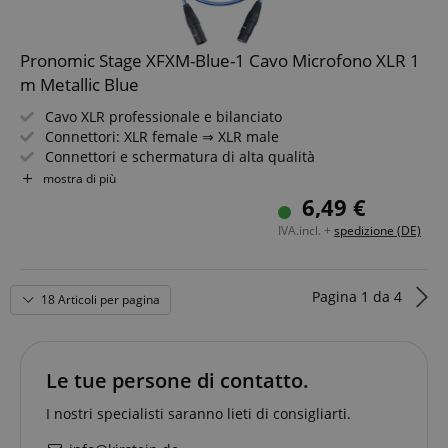
s
.amazon.com
Pronomic Stage XFXM-Blue-1 Cavo Microfono XLR 1
m Metallic Blue
language
www.kirstein.de
Cavo XLR professionale e bilanciato
Connettori: XLR female ⇒ XLR male
Connettori e schermatura di alta qualità
Lunghezza: 1m
mostra di più
Colore: Metallic Blue
6,49 €
Inclusa fascia a strappo per cavo
IVA.incl. +
spedizione (DE)
Pagina
1
da
4
18 Articoli per pagina
Le tue persone di contatto.
I nostri specialisti saranno lieti di consigliarti.