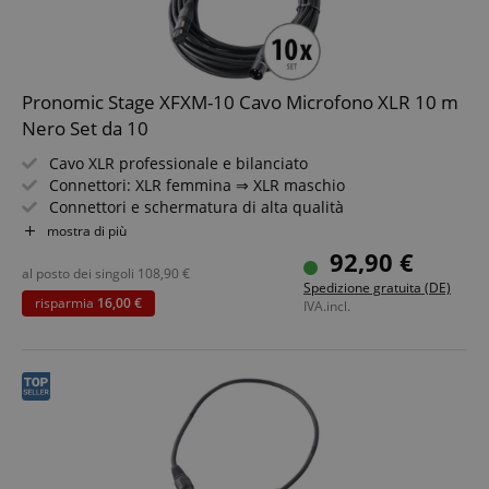
Pronomic Stage XFXM-10 Cavo Microfono XLR 10 m
Nero Set da 10
Cavo XLR professionale e bilanciato
Connettori: XLR femmina ⇒ XLR maschio
Connettori e schermatura di alta qualità
Lunghezza: 10m
mostra di più
Colore: nero
92,90 €
Inclusa fascetta per cavo
al posto dei singoli
108,90
€
Spedizione gratuita (DE)
Set da 10 pezzi
risparmia
16,00 €
IVA.incl.