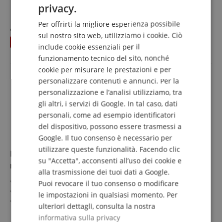
privacy.
Lunghezza: 5m
mostra di più
GERMAN
Colore: nero
68,90 €
Per offrirti la migliore esperienza possibile
Inclusa fascetta per cavo
al posto dei singoli
81,90
€
DUTCH
sul nostro sito web, utilizziamo i cookie. Ciò
Spedizione gratuita (DE)
10 pezzi nel set
risparmia
13,00 €
IVA.incl.
include cookie essenziali per il
FRENCH
funzionamento tecnico del sito, nonché
ITALIAN
cookie per misurare le prestazioni e per
personalizzare contenuti e annunci. Per la
SPANISH
personalizzazione e l’analisi utilizziamo, tra
gli altri, i servizi di Google. In tal caso, dati
personali, come ad esempio identificatori
del dispositivo, possono essere trasmessi a
Google. Il tuo consenso è necessario per
utilizzare queste funzionalità. Facendo clic
Pronomic Stage XFJ-2.5 Cavo Microfono XLR/Jack 2,5
su "Accetta", acconsenti all’uso dei cookie e
m Nero
alla trasmissione dei tuoi dati a Google.
Cavo professionale sbilanciato XLR/jack
Puoi revocare il tuo consenso o modificare
Connettori: XLR femmina ⇒ jack mono 6,3mm
le impostazioni in qualsiasi momento. Per
Connettori e schermatura di alta qualità
ulteriori dettagli, consulta la nostra
Lunghezza: 2,5m
mostra di più
informativa sulla privacy
Colore: nero