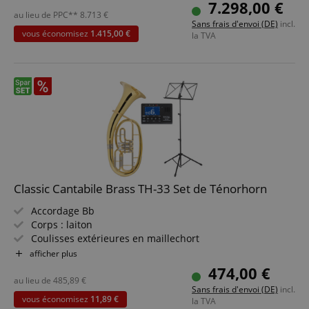
4e piston combiné, actionnable à gauche et à droite
7.298,00 €
Boîte porte-partitions & support de sangle, gravures sur
au lieu de PPC**
8.713
€
Sans frais d'envoi (DE)
incl.
pavillon & embouchure
vous économisez
1.415,00 €
la TVA
Classic Cantabile Brass TH-33 Set de Ténorhorn
Accordage Bb
Corps : laiton
Coulisses extérieures en maillechort
Pavillon en laiton doré
afficher plus
3 pistons rotatifs en laiton
474,00 €
Incl. étui, embouchure et chiffon de nettoyage
au lieu de
485,89
€
Sans frais d'envoi (DE)
incl.
Pack économique incluant accordeur-métronome et
vous économisez
11,89 €
la TVA
pupitre