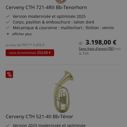
www.kirstein.de
Cerveny CTH 721-4RII Bb-Tenorhorn
Version modernisée et optimisée 2025
Corps, pavillon & embouchure : laiton doré
Mécanique & couronne : maillechort ; finition : vernis
apay-session-set
transparent
Amazon.com Inc.
afficher plus
www.kirstein.de
4 pistons rotatifs ; Ø pavillon : 240 mm ; perce : 13,2 mm
3.198,00 €
Articulations Minibal ; anneau de pouce réglable, porte-
au lieu de PPC**
3.450
€
Politique de confidentialité de
Sans frais d'envoi (DE)
incl.
partitions
Google
vous économisez
252,00 €
la TVA
Inclus embouchure (argentée) & étui rigide
CookieScriptConsent
CookieScript
Cerveny CTH 521-4II Bb-Ténor
.kirstein.de
Version 2025 modernisée et optimisée