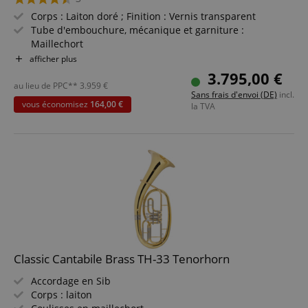
Corps : Laiton doré ; Finition : Vernis transparent
Tube d'embouchure, mécanique et garniture :
Maillechort
Pavillon Ø : 260 mm ; Alésage : 15,2 mm ; Hauteur : 81
afficher plus
cm
3.795,00 €
4 pistons, articulations Minibal
au lieu de PPC**
3.959
€
Sans frais d'envoi (DE)
incl.
Anneau de pouce réglable, 1 soupape d'eau
vous économisez
164,00 €
la TVA
Incl. embouchure (plaquée argent) et étui rigide
Classic Cantabile Brass TH-33 Tenorhorn
Accordage en Sib
Corps : laiton