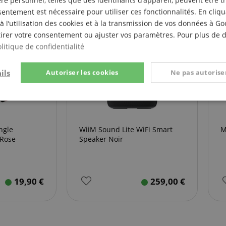
e personnel, telles que des identifiants d’appareil, peuvent être 
entement est nécessaire pour utiliser ces fonctionnalités. En cliq
à l’utilisation des cookies et à la transmission de vos données à G
irer votre consentement ou ajuster vos paramètres. Pour plus de dé
litique de confidentialité
ils
Autoriser les cookies
Ne pas autoriser
t
Performance
Ciblage
Fo
e
ngle
WiiM Sound Lite WiFi Smart
M
 Rose
Speaker Noir
19,90
€
259,00
€
Strictement nécessaire
Performance
Ciblage
Fonctionnalité
nt nécessaires permettent des fonctionnalités de base du site Web telles que la connexi
s. Le site Web ne peut pas être utilisé correctement sans les cookies strictement nécess
Fournisseur /