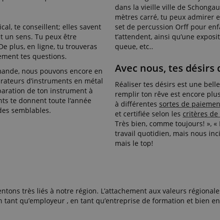
dans la vieille ville de Schonga
ScriptConsent_389
.crossdomain.cookie-
1 an 1
script.com
mois
mètres carré, tu peux admirer e
l, te conseillent; elles savent
set de percussion Orff pour enf
www.kirstein.de
Session
Ce cookie est utilisé pour 
ent un sens. Tu peux être
t’attendent, ainsi qu’une expos
la session utilisateur à tr
page.
 De plus, en ligne, tu trouveras
queue, etc..
ement tes questions.
11 mois 4
Ce cookie est utilisé pour
Amazon
semaines
session utilisateur anonym
.amazon.com
Avec nous, tes désirs d
mmande, nous pouvons encore en
www.kirstein.de
Session
Il existe de nombreux typ
parateurs d’instruments en métal
Réaliser tes désirs est une bel
associés à ce nom, et un 
éparation de ton instrument à
de la manière dont il est ut
remplir ton rêve est encore plu
Web particulier est génér
nts te donnent toute l‘année
à différentes
sortes de paiemen
recommandé. Cependant, d
 des semblables.
et certifiée selon les
critères de
cas, il sera probablement 
les préférences de langue
Très bien, comme toujours! », « 
pour diffuser du contenu 
travail quotidien, mais nous inci
stockée. La catégorie ICC 
sur cet usage.
mais le top!
METADATA
5 mois 4
Ce cookie est utilisé pour 
YouTube
semaines
consentement de l'utilisat
.youtube.com
confidentialité pour leur i
site. Il enregistre les donn
consentement du visiteur
diverses politiques et pa
tons très liés à notre région. L’attachement aux valeurs régionale
confidentialité, en veillan
ant qu’employeur , en tant qu’entreprise de formation et bien en
préférences soient honoré
prochaines sessions.