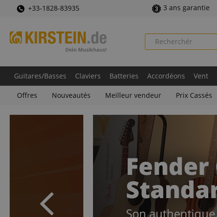
3 ans garantie
+33-1828-83935
Guitares/Basses
Claviers
Batteries
Accordéons
Vent
Offres
Nouveautés
Meilleur vendeur
Prix Cassés