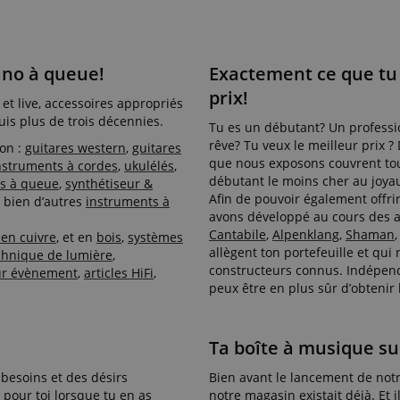
Expiration
La description
Domaine
.kirstein.de
29
This cookie is used to pre
minutes
state across page requests
57
ano à queue!
Exactement ce que tu 
secondes
prix!
ctedAuth
Session
Ce cookie est associé à A
Amazon
t live, accessoires appropriés
utilisé pour faciliter les t
www.kirstein.de
uis plus de trois décennies.
d'authentification et de 
Tu es un débutant? Un professio
sécurité.
rêve? Tu veux le meilleur prix ?
ion :
guitares western
,
guitares
que nous exposons couvrent tou
11 mois 4
Ce cookie est défini par 
Amazon.com Inc.
nstruments à cordes
,
ukulélés
,
semaines
cookies de session sont uti
www.kirstein.de
débutant le moins cher au joyau
os à queue
,
synthétiseur &
pour stocker des informati
Afin de pouvoir également offri
Politique de confidentialité de Google
des pages utilisateur afin 
 bien d’autres
instruments à
puissent facilement repren
avons développé au cours des a
sont arrêtés sur les pages
Cantabile
,
Alpenklang
,
Shaman
 en cuivre
, et en
bois
,
systèmes
nt
1 an 1
Ce cookie est utilisé par l
allègent ton portefeuille et qui
CookieScript
chnique de lumière
,
mois
Script.com pour mémoriser
.kirstein.de
constructeurs connus. Indépen
ur évènement
,
articles HiFi
,
consentement des visiteur
peux être en plus sûr d’obtenir l
cookies. Il est nécessaire 
cookies Cookie-Script.co
correctement.
11 mois 4
Ce cookie est utilisé pour 
Amazon
Ta boîte à musique sur
semaines
utilisateur sur le site, n
.amazon.com
concerne le processus de 
besoins et des désirs
Bien avant le lancement de notre
une expérience de paiemen
efficace.
 pour toi lorsque tu en as
notre magasin existait déjà. Et