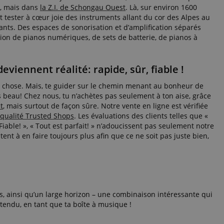
u, mais dans
la Z.I. de Schongau Ouest
. Là, sur environ 1600
t tester à cœur joie des instruments allant du cor des Alpes au
ants. Des espaces de sonorisation et d’amplification séparés
maintenir l'état de
ition de pianos numériques, de sets de batterie, de pianos à
avers les requêtes de
 maintenir une
e par le serveur.
eviennent réalité: rapide, sûr, fiable !
es de cookies
le chose. Mais, te guider sur le chemin menant au bonheur de
examen plus détaillé
ilisé sur un site
s beau! Chez nous, tu n’achètes pas seulement à ton aise, grâce
alement
t
, mais surtout de façon sûre. Notre vente en ligne est vérifiée
ans la plupart des
 qualité Trusted Shops
. Les évaluations des clients telles que «
utilisé pour stocker
, potentiellement
Fiable! », « Tout est parfait! » n’adoucissent pas seulement notre
dans la langue
tent à en faire toujours plus afin que ce ne soit pas juste bien,
donnée ici est basée
stocker le
eur et les choix de
nteraction avec le
ées sur le
 concernant
ramètres de
s, ainsi qu’un large horizon – une combinaison intéressante qui
t à ce que leurs
tendu, en tant que ta boîte à musique !
es lors des