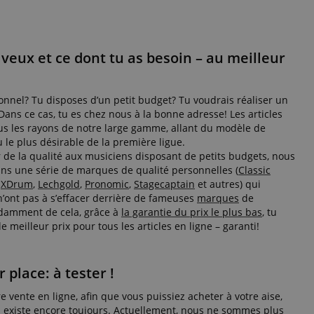
serve user session
.
veux et ce dont tu as besoin – au meilleur
mazon Pay et est
ransactions
paiement en toute
nnel? Tu disposes d’un petit budget? Tu voudrais réaliser un
 Dans ce cas, tu es chez nous à la bonne adresse! Les articles
s les rayons de notre large gamme, allant du modèle de
Amazon Pay. Les
lisés par le serveur
 le plus désirable de la première ligue.
ons sur les activités
r de la qualité aux musiciens disposant de petits budgets, nous
que les utilisateurs
dre là où ils se
ns une série de marques de qualité personnelles (
Classic
 du serveur.
,
XDrum
,
Lechgold
,
Pronomic
,
Stagecaptain
et autres) qui
e service Cookie-
 n’ont pas à s’effacer derrière de fameuses
marques
de
 les préférences de
damment de cela, grâce à
la garantie du prix le plus bas
, tu
s en matière de
e meilleur prix pour tous les articles en ligne – garanti!
que la bannière de
m fonctionne
gérer la session
 place: à tester !
otamment en ce qui
paiement, assurant
 vente en ligne, afin que vous puissiez acheter à votre aise,
t sécurisée et
 il existe encore toujours. Actuellement, nous ne sommes plus