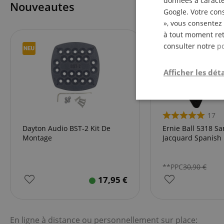
données à caractèr
Nouveautes
Google. Votre cons
», vous consentez 
à tout moment ret
consulter notre
po
Afficher les déta
Strictemen
nécessair
17
Dayton Audio BST-2 Kit De
Ernie Ball 5318 Sa
Montage
Jacquard Spanish
**PPC
30,90
€
17,95
€
Les cookies stricteme
la gestion des compte
En ligne à distance ou personnellement sur place: