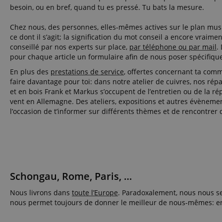
besoin, ou en bref, quand tu es pressé. Tu bats la mesure.
CrossDomainCookie
Chez nous, des personnes, elles-mêmes actives sur le plan musica
sid_key
ce dont il s’agit; la signification du mot conseil a encore vraim
conseillé par nos experts sur place,
par téléphone ou par mail
.
pour chaque article un formulaire afin de nous poser spécifiqu
session-token
En plus des
prestations de service
, offertes concernant ta co
language
faire davantage pour toi: dans notre atelier de cuivres, nos ré
et en bois Frank et Markus s’occupent de l’entretien ou de la r
vent en Allemagne. Des ateliers, expositions et autres évèneme
l’occasion de t’informer sur différents thèmes et de rencontrer
VISITOR_PRIVACY_
Schongau, Rome, Paris, …
Nous livrons dans
toute l’Europe
. Paradoxalement, nous nous sen
nous permet toujours de donner le meilleur de nous-mêmes: en t