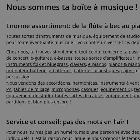
Nom
Nous sommes ta boîte à musique !
FPGSID
Enorme assortiment: de la flûte à bec au pi
amazon-pay-conne
Toutes sortes d‘instruments de musique, équipement de studio e
pour toute éventualité musicale – voici notre univers! Et ce, dep
Chez nous, tu trouves simplement tout ce qui concerne ta pass
apay-session-set
de concert
,
e-guitares
,
e-basses
,
toutes sortes d’amplificateur
,
i
instruments folk et bluegrass
,
claviers
,
e-pianos
,
pianos & pian
ordinateur batterie
,
e-batteries
,
batteries acoustiques
,
cajons
et
percussion
.
Nous vendons des
accordéons
,
harmonicas
,
instruments à vent
CookieScriptConse
PA
,
tables de mixage
,
microphones
,
casques
,
équipement DJ
,
te
équipement de studio
,
toutes sortes de câbles
,
équipement po
partitions
et bien plus encore !
session-id-apay
Service et conseil: pas des mots en l’air !
Pour nous, tu n’es pas un numéro, mais une personne avec des 
individuels. C’est la raison pour laquelle nous prenons le temps