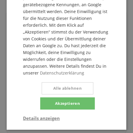
gerätebezogene Kennungen, an Google
übermittelt werden. Deine Einwilligung ist
für die Nutzung dieser Funktionen
Deine Ansprechpartner
erforderlich. Mit dem Klick auf
Hotline aktuell nicht besetzt. Du erreichst uns
„Akzeptieren“ stimmst du der Verwendung
wieder am Freitag den 07.08.2026 um 09:30 Uhr.
von Cookies und der Übermittlung deiner
Daten an Google zu. Du hast jederzeit die
gitarre@kirstein.de
Möglichkeit, deine Einwilligung zu
08861-909494-1
widerrufen oder die Einstellungen
anzupassen. Weitere Details findest Du in
Freitag
09:30 - 18:00
unserer
Datenschutzerklärung
Samstag
09:30 - 13:30
Alle ablehnen
Montag
09:30 - 18:00
Dienstag
09:30 - 18:00
Akzeptieren
Mittwoch
09:30 - 18:00
Donnerstag
09:30 - 18:00
Details anzeigen
Notwendig
Statistik
Marketing