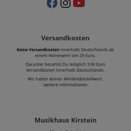
session-id-apay
Amazon
.amazon.com
Versandkosten
CrossDomainCookieScriptConsent_389
.crossdomain.cookie-
Keine Versandkosten
innerhalb Deutschlands ab
script.com
einem Warenwert von 29 Euro.
sid_key
www.kirstein.de
Darunter bezahlst Du lediglich 3,90 Euro
Versandkosten innerhalb Deutschlands.
Wir haben keinen Mindestbestellwert.
weitere Informationen
session-token
Amazon
.amazon.com
language
www.kirstein.de
Musikhaus Kirstein