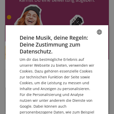
Deine Musik, deine Regeln:
Deine Zustimmung zum
ENGLISH
Datenschutz.
GERMAN
Um dir das bestmögliche Erlebnis auf
DUTCH
unserer Webseite zu bieten, verwenden wir
Cookies. Dazu gehören essenzielle Cookies
FRENCH
Fragen zum Artikel
zur technischen Funktion der Seite sowie
ITALIAN
Cookies, um die Leistung zu messen und
Inhalte und Anzeigen zu personalisieren.
SPANISH
Stelle eine Frage
Für die Personalisierung und Analyse
nutzen wir unter anderem die Dienste von
Google. Dabei können auch
Zu diesem Artikel wurden noch keine Fragen gestellt.
personenbezogene Daten, wie zum Beispiel