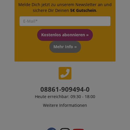
S
Melde Dich jetzt zu unserem Newsletter an und
sichere Dir Deinen
5€ Gutschein
.
amazon-pay-connectedAuth
Amazon
www.kirstein.de
Kostenlos abonnieren »
apay-session-set
Amazon.com Inc.
www.kirstein.de
Mehr Info »
Google-
Datenschutzerklärung
08861-909494-0
CookieScriptConsent
CookieScript
Heute erreichbar: 09:30 - 18:00
.kirstein.de
Weitere Informationen