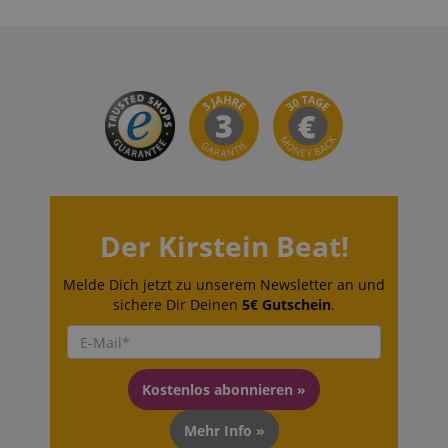
CrossDomainCookieScriptConsent_389
.crossdomain.cookie-
script.com
sid_key
www.kirstein.de
session-token
Amazon
.amazon.com
Der Kirstein Beat!
Melde Dich jetzt zu unserem Newsletter an und
language
www.kirstein.de
sichere Dir Deinen
5€ Gutschein
.
Kostenlos abonnieren »
Mehr Info »