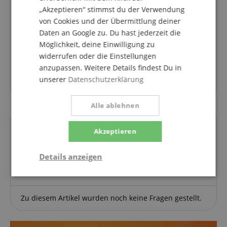
Bewertung von
Ulrike
vom 23.12.2021
„Akzeptieren“ stimmst du der Verwendung
verifizierter Kauf
von Cookies und der Übermittlung deiner
Ich benutze die Gabel um Akupunkturpunkte bei
Daten an Google zu. Du hast jederzeit die
meiner Familie und mir zu stimulieren und bin
Möglichkeit, deine Einwilligung zu
wirklich begeistert. Die Vibration der Gabel ist gut
widerrufen oder die Einstellungen
spürbar und auch langanhaltend. Die Qualität und
anzupassen. Weitere Details findest Du in
Verarbeitung sind sehr gut. Die Firma Kirstein hat
unserer
Datenschutzerklärung
sehr schnell geliefert. Gerne wieder!
Alle ablehnen
Akzeptieren
Fragen zum Artikel
Details anzeigen
Stelle eine Frage
Notwendig
Statistik
Marketing
Zu diesem Artikel wurden noch keine Fragen gestellt.
Funktional