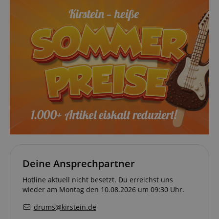
Notwendig
Statistik
Marketing
Funktional
Die durch diese Services gesammelten Daten
werden gebraucht, um die technische Performance
der Website zu gewährleisten, dir grundlegende
Einkaufs-Funktionen bereitzustellen, das Einkaufen
bei uns sicher zu machen und um Betrug zu
verhindern. Immer eingeschaltet.
Cookie
Anbieter / Domain
FPGSID
.kirstein.de
Deine Ansprechpartner
Hotline aktuell nicht besetzt. Du erreichst uns
S
wieder am Montag den 10.08.2026 um 09:30 Uhr.
amazon-pay-connectedAuth
Amazon
www.kirstein.de
drums@kirstein.de