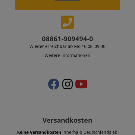
08861-909494-0
VISITOR_PRIVACY_METADATA
YouTube
.youtube.com
Wieder erreichbar ab Mo 10.08, 09:30
Weitere Informationen
Versandkosten
Keine Versandkosten
innerhalb Deutschlands ab
Anbieter /