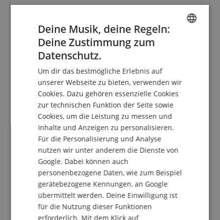
5.0
5.0
/
Deine Musik, deine Regeln:
Basierend auf 1 Bewertungen
Deine Zustimmung zum
ENGLISH
5 Sterne
1
Datenschutz.
GERMAN
4 Sterne
0
Um dir das bestmögliche Erlebnis auf
3 Sterne
0
DUTCH
unserer Webseite zu bieten, verwenden wir
2 Sterne
0
Cookies. Dazu gehören essenzielle Cookies
FRENCH
1 Stern
0
zur technischen Funktion der Seite sowie
ITALIAN
Eine Überprüfung der Bewertungen hat wie folgt
Cookies, um die Leistung zu messen und
stattgefunden: Nur Kunden, die in unserem
Inhalte und Anzeigen zu personalisieren.
SPANISH
Onlineshop angemeldet sind und das Produkt
Für die Personalisierung und Analyse
tatsächlich bei uns erworben haben, können im
nutzen wir unter anderem die Dienste von
Kundenkonto eine Bewertung für den Artikel
Google. Dabei können auch
abgeben.
personenbezogene Daten, wie zum Beispiel
gerätebezogene Kennungen, an Google
übermittelt werden. Deine Einwilligung ist
für die Nutzung dieser Funktionen
Wunderbarer Klang
erforderlich. Mit dem Klick auf