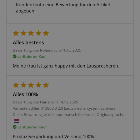
Kundenkonto eine Bewertung für den Artikel
CookieScriptConsent
CookieScript
abgeben.
.kirstein.de
Alles bestens
Bewertung von
Roland
vom 16.03.2025
verifizierter Kauf
session-id-apay
Amazon
.amazon.com
Meine frau ist ganz happy mit den Lausprecheren.
Alles 100%
Bewertung von
CrossDomainCookieScriptConsent_389
Hans
vom 14.12.2025
.crossdomain.cookie-
script.com
Variante
Edifier R1380DB 2.0 Lautsprechersystem Schwarz
Diese Bewertung wurde automatisch übersetzt. Originalsprache
sid_key
www.kirstein.de
verifizierter Kauf
Produktverpackung und Versand 100% !