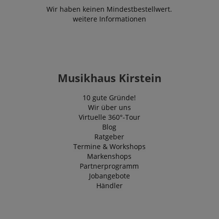
Website-Benu
Wir haben keinen Mindestbestellwert.
speichern un
weitere Informationen
verfolgen, um
Browser-Erfa
verbessern. 
auch an der 
von Analyse
beteiligt sein
messen, wie 
mit den Funk
Musikhaus Kirstein
der Website
interagieren.
_uetvid
1 Jahr
Dies ist ein C
Microsoft
10 gute Gründe!
das von Micr
Corporation
Wir über uns
Bing Ads ver
.kirstein.de
wird und ein 
Virtuelle 360°-Tour
Cookie ist. Es
Blog
ermöglicht un
Ratgeber
einem Benutz
Kontakt zu tr
Termine & Workshops
zuvor unsere
Markenshops
besucht hat.
Partnerprogramm
Jobangebote
Händler