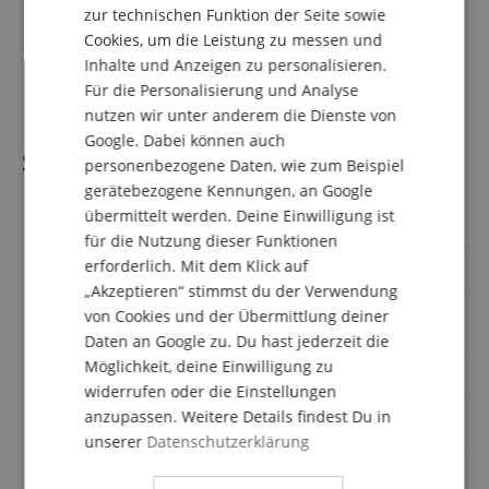
zur technischen Funktion der Seite sowie
ITALIAN
Lieferumfang
Cookies, um die Leistung zu messen und
Inhalte und Anzeigen zu personalisieren.
SPANISH
1 x Edifier R1380DB Lautsprechersystem in Weiß
Für die Personalisierung und Analyse
nutzen wir unter anderem die Dienste von
Google. Dabei können auch
Spezifikation
personenbezogene Daten, wie zum Beispiel
gerätebezogene Kennungen, an Google
übermittelt werden. Deine Einwilligung ist
Artikelnummer
00081568
für die Nutzung dieser Funktionen
erforderlich. Mit dem Klick auf
Farbe
Weiß
„Akzeptieren“ stimmst du der Verwendung
Bluetooth, Cinch (digital),
von Cookies und der Übermittlung deiner
Eingänge
Cinch / RCA, Optisch
Daten an Google zu. Du hast jederzeit die
Möglichkeit, deine Einwilligung zu
Leistung RMS (Watt)
42
widerrufen oder die Einstellungen
anzupassen. Weitere Details findest Du in
Konfiguration
2.0
unserer
Datenschutzerklärung
Größe Woofer
4 Zoll