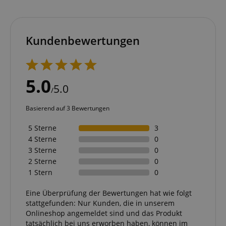
werden gebraucht, um die technische Performance
der Website zu gewährleisten, dir grundlegende
Einkaufs-Funktionen bereitzustellen, das Einkaufen
bei uns sicher zu machen und um Betrug zu
verhindern. Immer eingeschaltet.
Kundenbewertungen
Cookie
Anbieter / Domain
FPGSID
.kirstein.de
5.0
S
5.0
/
amazon-pay-connectedAuth
Amazon
www.kirstein.de
Basierend auf 3 Bewertungen
5 Sterne
3
4 Sterne
0
apay-session-set
3 Sterne
0
Amazon.com Inc.
www.kirstein.de
2 Sterne
0
1 Stern
0
Eine Überprüfung der Bewertungen hat wie folgt
stattgefunden: Nur Kunden, die in unserem
Google-
Onlineshop angemeldet sind und das Produkt
Datenschutzerklärung
tatsächlich bei uns erworben haben, können im