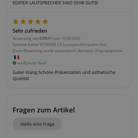
session-token
EDIFIER LAUTSPRECHER SIND SEHR GUT@
Amazon
.amazon.com
language
www.kirstein.de
Sehr zufrieden
Bewertung von
DORAT
vom 10.08.2026
Variante
Edifier R1380DB 2.0 Lautsprechersystem Holz
Diese Bewertung wurde automatisch übersetzt. Originalsprache
verifizierter Kauf
Guter Klang Schöne Präsentation und ästhetische
Qualität
Fragen zum Artikel
VISITOR_PRIVACY_METADATA
YouTube
.youtube.com
Stelle eine Frage