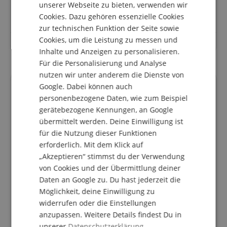
Stelle eine Frage
unserer Webseite zu bieten, verwenden wir
Cookies. Dazu gehören essenzielle Cookies
FRENCH
zur technischen Funktion der Seite sowie
ITALIAN
Cookies, um die Leistung zu messen und
Zu diesem Artikel wurden noch keine Fragen gestellt.
Inhalte und Anzeigen zu personalisieren.
SPANISH
Für die Personalisierung und Analyse
nutzen wir unter anderem die Dienste von
Google. Dabei können auch
Finanzierung
personenbezogene Daten, wie zum Beispiel
gerätebezogene Kennungen, an Google
übermittelt werden. Deine Einwilligung ist
easyCredit Ratenkauf
für die Nutzung dieser Funktionen
erforderlich. Mit dem Klick auf
Du kannst den Kaufbetrag bequem auf
Raten bezahlen. Du siehst sofort, ob
„Akzeptieren“ stimmst du der Verwendung
dein Antrag genehmigt wurde.
von Cookies und der Übermittlung deiner
Daten an Google zu. Du hast jederzeit die
2 bis 60 Monate Laufzeit
Finanzieren ab
22,00 € / Monat
Möglichkeit, deine Einwilligung zu
mehr Infos zum Ratenkauf
widerrufen oder die Einstellungen
anzupassen. Weitere Details findest Du in
unserer
Datenschutzerklärung
zum Ratenrechner