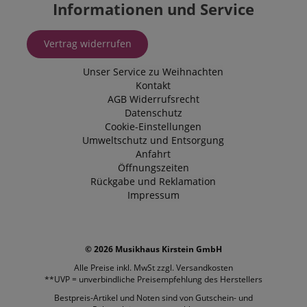
Informationen und Service
YSC
Session
Dieses Cooki
Google LLC
von YouTube 
.youtube.com
um Ansichte
Vertrag widerrufen
eingebetteter
zu verfolgen.
Unser Service zu Weihnachten
_uetsid
1 Tag
Dieses Cooki
Microsoft
von Bing ver
Kontakt
Corporation
um zu besti
.kirstein.de
AGB
Widerrufsrecht
welche Anzei
Datenschutz
geschaltet w
sollen, die fü
Cookie-Einstellungen
Endbenutzer,
Umweltschutz und Entsorgung
Website durc
relevant sein
Anfahrt
Öffnungszeiten
VISITOR_INFO1_LIVE
5
Dieses Cooki
Google LLC
Rückgabe und Reklamation
Monate
von Youtube 
.youtube.com
4
um die
Impressum
Wochen
Benutzereins
für in Websit
eingebettete
Videos zu ver
Es kann auch
bestimmen, o
© 2026 Musikhaus Kirstein GmbH
Website-Besu
neue oder alt
Alle Preise inkl. MwSt zzgl.
Versandkosten
der Youtube-
**UVP = unverbindliche Preisempfehlung des Herstellers
Oberfläche v
Bestpreis-Artikel und Noten sind von Gutschein- und
FPLC
.kirstein.de
20
Dieses Cooki