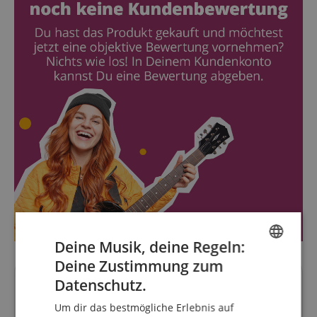
Deine Musik, deine Regeln:
Deine Zustimmung zum
ENGLISH
Datenschutz.
Fragen zum Artikel
GERMAN
Um dir das bestmögliche Erlebnis auf
DUTCH