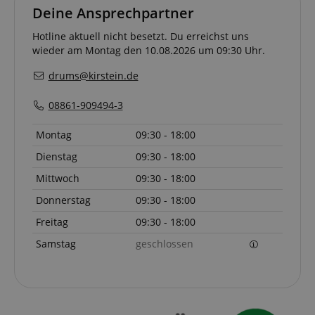
Deine Ansprechpartner
session-token
Amazon
Hotline aktuell nicht besetzt. Du erreichst uns
.amazon.com
wieder am Montag den 10.08.2026 um 09:30 Uhr.
drums@kirstein.de
language
www.kirstein.de
08861-909494-3
Montag
09:30 - 18:00
Dienstag
09:30 - 18:00
Mittwoch
09:30 - 18:00
Donnerstag
09:30 - 18:00
Freitag
09:30 - 18:00
Samstag
geschlossen
VISITOR_PRIVACY_METADATA
YouTube
.youtube.com