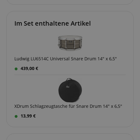
Datenschutzerklärung
Im Set enthaltene Artikel
CookieScriptConsent
CookieScript
.kirstein.de
Ludwig LU6514C Universal Snare Drum 14" x 6,5"
439,00 €
session-id-apay
Amazon
.amazon.com
XDrum Schlagzeugtasche für Snare Drum 14" x 6,5"
CrossDomainCookieScriptConsent_389
.crossdomain.cookie-
13,99 €
script.com
sid_key
www.kirstein.de