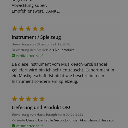
Abwicklung super.
Empfehlenswert. DANKE.
Notwendig
Statistik
Marketing
Funktional
Die durch diese Services gesammelten Daten
werden gebraucht, um die technische Performance
Instrument / Spielzeug
der Website zu gewährleisten, dir grundlegende
Bewertung von
Otto
vom 21.12.2018
Einkaufs-Funktionen bereitzustellen, das Einkaufen
bei uns sicher zu machen und um Betrug zu
Bewertung des Artikels
als Neuprodukt
verhindern. Immer eingeschaltet.
verifizierter Kauf
Cookie
Anbieter / Domain
Da diese Instrument vom Musik-Fach-Großhandel
geliefert wird bin ich sehr enttäuscht. Gehört nicht in
FPGSID
.kirstein.de
ein Musikgeschäft. Ist nicht wie beschrieben ein
Instrument sondern ein Spielzeug.
S
amazon-pay-connectedAuth
Amazon
www.kirstein.de
Lieferung und Produkt OK!
Bewertung von
Hans Joseph
vom 05.09.2022
apay-session-set
Amazon.com Inc.
Variante
Classic Cantabile Secondo Kinder Akkordeon 8 Bass rot
www.kirstein.de
verifizierter Kauf