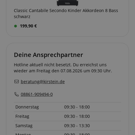
Classic Cantabile Secondo Kinder Akkordeon 8 Bass
VISITOR_PRIVACY_METADATA
YouTube
schwarz
.youtube.com
199,90 €
Deine Ansprechpartner
Hotline aktuell nicht besetzt. Du erreichst uns
wieder am Freitag den 07.08.2026 um 09:30 Uhr.
beratung@kirstein.de
08861-909494-0
Donnerstag
09:30 - 18:00
Anbieter /
Cookie
Laufzeit
Beschreibung
Anbieter /
Domain
Freitag
09:30 - 18:00
Cookie
Laufzeit
Beschreibung
Domain
Anbieter /
Cookie
Laufzeit
Beschreibun
_ga_05SB53N1CH
.kirstein.de
1 Jahr 1
This cookie is use
Domain
Samstag
09:30 - 13:30
Monat
by Google
xp
reco.kirstein.de
1 Jahr
Dieses Cookie die
Analytics to persis
zur Optimierung
_fbp
2
Wird von Fa
Meta Platform
Montag
09:30 - 18:00