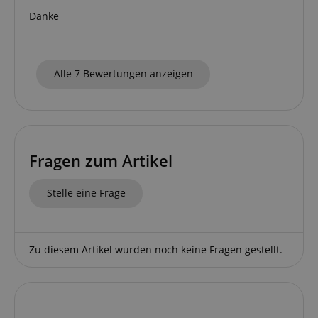
Danke
Google-
Datenschutzerklärung
Alle 7 Bewertungen anzeigen
CookieScriptConsent
CookieScript
.kirstein.de
Fragen zum Artikel
Stelle eine Frage
session-id-apay
Amazon
.amazon.com
Zu diesem Artikel wurden noch keine Fragen gestellt.