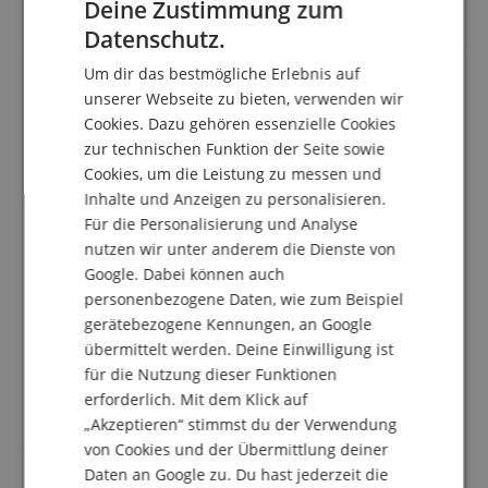
Deine Zustimmung zum
abgeben.
ENGLISH
Datenschutz.
GERMAN
Um dir das bestmögliche Erlebnis auf
DUTCH
unserer Webseite zu bieten, verwenden wir
Das Akkordeon hat einen sehr guten Klang
Cookies. Dazu gehören essenzielle Cookies
FRENCH
Bewertung von
Christine
vom 08.07.2024
zur technischen Funktion der Seite sowie
ITALIAN
Bewertung des Artikels
als Neuprodukt
Cookies, um die Leistung zu messen und
verifizierter Kauf
Inhalte und Anzeigen zu personalisieren.
SPANISH
Meine 6jährige Enkelin war sofort begeistert von
Für die Personalisierung und Analyse
diesem Akkordeon und sagte gleich, dass es viel
nutzen wir unter anderem die Dienste von
besser klingt als das vorige Spielzeugakkordeon. Sie
Google. Dabei können auch
kann es gut handhaben und spielt mit großer Freude
personenbezogene Daten, wie zum Beispiel
darauf. Auch ihre Lehrerin ist damit zufrieden. Die
gerätebezogene Kennungen, an Google
Beratung von dem zuständigen Mitarbeiter von
übermittelt werden. Deine Einwilligung ist
Kirstein war sehr gut und sehr aussagekräftig und die
Kaufabwicklung unkompliziert und schnell. Ich bin
für die Nutzung dieser Funktionen
sehr zufrieden und würde das Musikhaus Kirstein
erforderlich. Mit dem Klick auf
wieder wählen.
„Akzeptieren“ stimmst du der Verwendung
von Cookies und der Übermittlung deiner
Daten an Google zu. Du hast jederzeit die