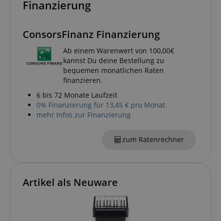
CrossDomainCookieScriptConsent_389
.crossdomain.cookie-
Finanzierung
script.com
sid_key
www.kirstein.de
ConsorsFinanz Finanzierung
Ab einem Warenwert von 100,00€
kannst Du deine Bestellung zu
session-token
Amazon
bequemen monatlichen Raten
.amazon.com
finanzieren.
6 bis 72 Monate Laufzeit
0% Finanzierung für 13,45 € pro Monat
language
www.kirstein.de
mehr Infos zur Finanzierung
zum Ratenrechner
Artikel als Neuware