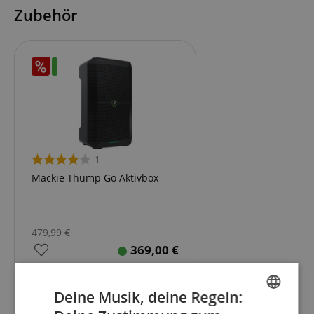
Zubehör
1
Mackie Thump Go Aktivbox
479,99
€
369,00
€
Deine Musik, deine Regeln: