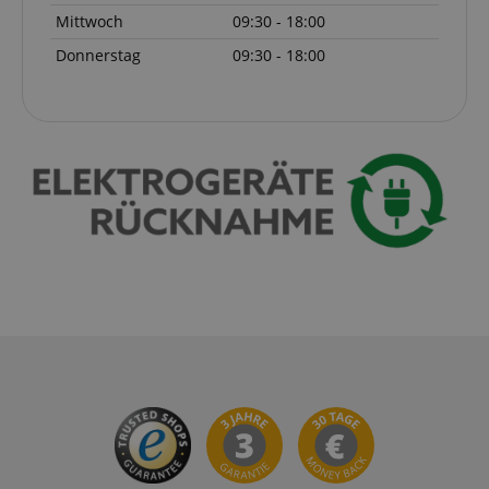
Mittwoch
09:30 - 18:00
Donnerstag
09:30 - 18:00
Google-
Datenschutzerklärung
CookieScriptConsent
CookieScript
.kirstein.de
session-id-apay
Amazon
.amazon.com
CrossDomainCookieScriptConsent_389
.crossdomain.cookie-