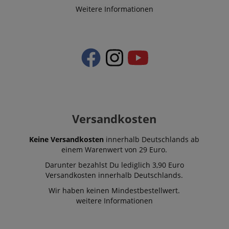
Weitere Informationen
VISITOR_PRIVACY_METADATA
YouTube
.youtube.com
Versandkosten
Keine Versandkosten
innerhalb Deutschlands ab
einem Warenwert von 29 Euro.
Darunter bezahlst Du lediglich 3,90 Euro
Versandkosten innerhalb Deutschlands.
Anbieter /
Cookie
Laufzeit
Beschreibung
Wir haben keinen Mindestbestellwert.
Anbieter /
Domain
Cookie
Laufzeit
Beschreibung
weitere Informationen
Domain
Anbieter /
Cookie
Laufzeit
Beschreibun
_ga_05SB53N1CH
.kirstein.de
1 Jahr 1
This cookie is use
Domain
Monat
by Google
xp
reco.kirstein.de
1 Jahr
Dieses Cookie die
Analytics to persis
zur Optimierung
_fbp
2
Wird von Fa
Meta Platform
session state.