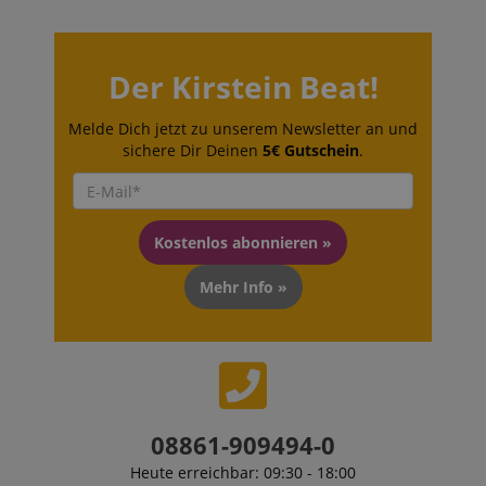
script.com
sid_key
www.kirstein.de
Der Kirstein Beat!
Melde Dich jetzt zu unserem Newsletter an und
session-token
Amazon
sichere Dir Deinen
5€ Gutschein
.
.amazon.com
language
www.kirstein.de
Kostenlos abonnieren »
Mehr Info »
08861-909494-0
Heute erreichbar: 09:30 - 18:00