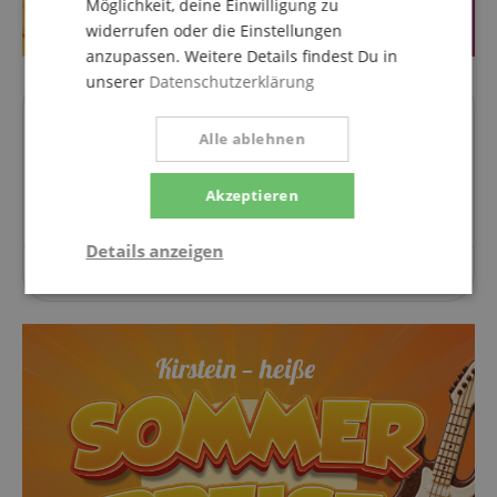
Möglichkeit, deine Einwilligung zu
widerrufen oder die Einstellungen
anzupassen. Weitere Details findest Du in
unserer
Datenschutzerklärung
Fragen zum Artikel
Alle ablehnen
Stelle eine Frage
Akzeptieren
Details anzeigen
Zu diesem Artikel wurden noch keine Fragen gestellt.
Notwendig
Statistik
Marketing
Funktional