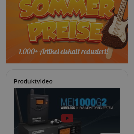
sid_key
www.kirstein.de
session-token
Amazon
.amazon.com
language
www.kirstein.de
Produktvideo