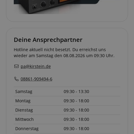
VISITOR_PRIVACY_METADATA
YouTube
.youtube.com
Deine Ansprechpartner
Hotline aktuell nicht besetzt. Du erreichst uns
wieder am Samstag den 08.08.2026 um 09:30 Uhr.
pa@kirstein.de
08861-909494-6
Samstag
09:30 - 13:30
Montag
09:30 - 18:00
Anbieter /
Cookie
Laufzeit
Beschreibung
Anbieter /
Domain
Dienstag
09:30 - 18:00
Cookie
Laufzeit
Beschreibung
Domain
Anbieter /
Cookie
Laufzeit
Beschreibun
_ga_05SB53N1CH
.kirstein.de
1 Jahr 1
This cookie is use
Domain
Mittwoch
09:30 - 18:00
Monat
by Google
xp
reco.kirstein.de
1 Jahr
Dieses Cookie die
Analytics to persis
zur Optimierung
_fbp
2
Wird von Fa
Meta Platform
Donnerstag
09:30 - 18:00
session state.
der
Monate
verwendet, u
Inc.
Nutzererfahrung,
4
Reihe von