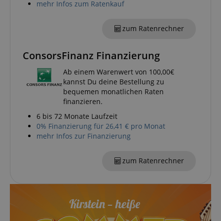
mehr Infos zum Ratenkauf
Google-
zum Ratenrechner
Datenschutzerklärung
ConsorsFinanz Finanzierung
CookieScriptConsent
CookieScript
.kirstein.de
Ab einem Warenwert von 100,00€
kannst Du deine Bestellung zu
bequemen monatlichen Raten
finanzieren.
6 bis 72 Monate Laufzeit
0% Finanzierung für 26,41 € pro Monat
mehr Infos zur Finanzierung
session-id-apay
Amazon
.amazon.com
zum Ratenrechner
CrossDomainCookieScriptConsent_389
.crossdomain.cookie-
script.com