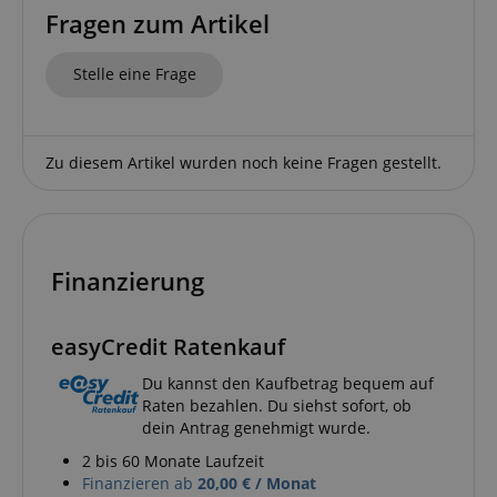
Fragen zum Artikel
Notwendig
Statistik
Marketing
Funktional
Stelle eine Frage
Die durch diese Services gesammelten Daten
werden gebraucht, um die technische Performance
der Website zu gewährleisten, dir grundlegende
Einkaufs-Funktionen bereitzustellen, das Einkaufen
Zu diesem Artikel wurden noch keine Fragen gestellt.
bei uns sicher zu machen und um Betrug zu
verhindern. Immer eingeschaltet.
Cookie
Anbieter / Domain
FPGSID
.kirstein.de
Finanzierung
S
amazon-pay-connectedAuth
Amazon
easyCredit Ratenkauf
www.kirstein.de
Du kannst den Kaufbetrag bequem auf
Raten bezahlen. Du siehst sofort, ob
dein Antrag genehmigt wurde.
apay-session-set
Amazon.com Inc.
www.kirstein.de
2 bis 60 Monate Laufzeit
Finanzieren ab
20,00 € / Monat