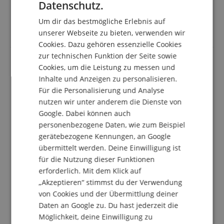
Datenschutz.
GERMAN
System funktioniert einwandfrei.
Um dir das bestmögliche Erlebnis auf
Die Lieferung dauert aber einfach zu lange, deshalb
DUTCH
nur 4 Sterne
unserer Webseite zu bieten, verwenden wir
Cookies. Dazu gehören essenzielle Cookies
FRENCH
zur technischen Funktion der Seite sowie
ITALIAN
Cookies, um die Leistung zu messen und
Macht was es soll, wenn auch nicht perfekt
Inhalte und Anzeigen zu personalisieren.
SPANISH
Bewertung von
René
vom 15.09.2024
Für die Personalisierung und Analyse
verifizierter Kauf
nutzen wir unter anderem die Dienste von
Google. Dabei können auch
Das mei1000 funktioniert wie gewünscht auch in einer
Umgebung (Partyband mit 4 weiteren Funkstrecken)
personenbezogene Daten, wie zum Beispiel
ohne Interferenzen und überträgt alles sauber. In
gerätebezogene Kennungen, an Google
Kombination mit wirklich guten Hörern ist der Sound
übermittelt werden. Deine Einwilligung ist
auch sehr angenehm.
für die Nutzung dieser Funktionen
Die Verarbeitung ist leider dem Preis entsprechend
erforderlich. Mit dem Klick auf
mit jeder Menge Plastik versehen, wenn auch der
„Akzeptieren“ stimmst du der Verwendung
Sender ein Gehäuse aus Metall hat, so machen die
von Cookies und der Übermittlung deiner
Knöpfe einen recht billigen Eindruck und der
Empfänger ist vollständig aus Kunststoff.
Daten an Google zu. Du hast jederzeit die
Bedauerlicherweise ist jetzt nach 6 Monaten und
Möglichkeit, deine Einwilligung zu