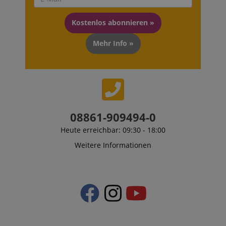
Datenschutzerklärung
Kostenlos abonnieren »
CookieScriptConsent
CookieScript
.kirstein.de
Mehr Info »
session-id-apay
Amazon
08861-909494-0
.amazon.com
Heute erreichbar: 09:30 - 18:00
Weitere Informationen
CrossDomainCookieScriptConsent_389
.crossdomain.cookie-
script.com
sid_key
www.kirstein.de