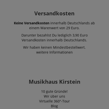
session-token
Amazon
Versandkosten
.amazon.com
Keine Versandkosten
innerhalb Deutschlands ab
einem Warenwert von 29 Euro.
language
www.kirstein.de
Darunter bezahlst Du lediglich 3,90 Euro
Versandkosten innerhalb Deutschlands.
Wir haben keinen Mindestbestellwert.
weitere Informationen
Musikhaus Kirstein
10 gute Gründe!
Wir über uns
VISITOR_PRIVACY_METADATA
YouTube
Virtuelle 360°-Tour
.youtube.com
Blog