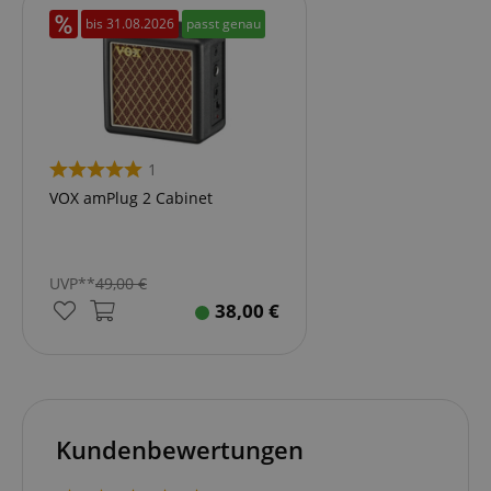
bis
31.08.2026
passt genau
1
VOX amPlug 2 Cabinet
UVP**
49,00
€
38,00
€
Kundenbewertungen