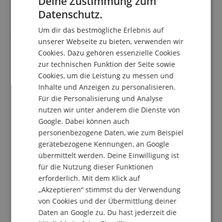
Deine Zustimmung zum
coole Beigabe und gute Werbung beim Kauf einer
ENGLISH
roten May-Klampfe. Schneller kann man den Queen-
Datenschutz.
GERMAN
Gitarrensound echt nicht aus dem Koffer zaubern!
Um dir das bestmögliche Erlebnis auf
DUTCH
unserer Webseite zu bieten, verwenden wir
Cookies. Dazu gehören essenzielle Cookies
FRENCH
zur technischen Funktion der Seite sowie
Überzeugt mich nicht ganz
ITALIAN
Cookies, um die Leistung zu messen und
Bewertung von
Rainer
vom 31.03.2022
Inhalte und Anzeigen zu personalisieren.
SPANISH
Variante
VOX amPlug 2 Bass
verifizierter Kauf
Für die Personalisierung und Analyse
nutzen wir unter anderem die Dienste von
Nachdem meine bessere Hälfte sich beschwert hat,
Google. Dabei können auch
dass der Fußboden im Wohnzimmer wackelt wenn ich
im Keller mit meinem Bass-Verstärker übe musste
personenbezogene Daten, wie zum Beispiel
also eine einfache Lösung her. Also mal den VOX
gerätebezogene Kennungen, an Google
amPlug 2 Bass bestellt, zusammen mit einem neuen
übermittelt werden. Deine Einwilligung ist
Kopfhörer.
für die Nutzung dieser Funktionen
erforderlich. Mit dem Klick auf
Lieferung gewohnt schnell. Dann das kleine Ding mal
„Akzeptieren“ stimmst du der Verwendung
eingestöpselt und ausprobiert. Positiv: der Stecker
von Cookies und der Übermittlung deiner
passt in beide Bässe, auch beim Ibanez SR 304 mit
seinem Anschluss im Sratocaster-Stil geht das ohne
Daten an Google zu. Du hast jederzeit die
Probleme. Allerdings hört man Geräusche, wenn sich