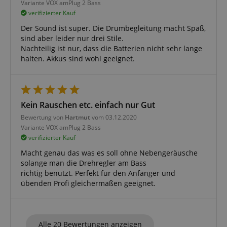
Variante
VOX amPlug 2 Bass
verifizierter Kauf
Der Sound ist super. Die Drumbegleitung macht Spaß,
Google-
sind aber leider nur drei Stile.
Datenschutzerklärung
Nachteilig ist nur, dass die Batterien nicht sehr lange
halten. Akkus sind wohl geeignet.
CookieScriptConsent
CookieScript
.kirstein.de
Kein Rauschen etc. einfach nur Gut
Bewertung von
Hartmut
vom 03.12.2020
Variante
VOX amPlug 2 Bass
verifizierter Kauf
Macht genau das was es soll ohne Nebengeräusche
session-id-apay
Amazon
.amazon.com
solange man die Drehregler am Bass
richtig benutzt. Perfekt für den Anfänger und
übenden Profi gleichermaßen geeignet.
Alle 20 Bewertungen anzeigen
CrossDomainCookieScriptConsent_389
.crossdomain.cookie-