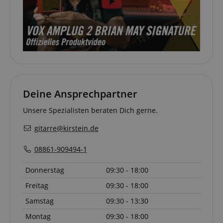
VISITOR_PRIVACY_METADATA
YouTube
.youtube.com
Deine Ansprechpartner
Unsere Spezialisten beraten Dich gerne.
gitarre@kirstein.de
08861-909494-1
Donnerstag
09:30 - 18:00
Anbieter /
Cookie
Laufzeit
Beschreibung
Freitag
09:30 - 18:00
Anbieter /
Domain
Cookie
Laufzeit
Beschreibung
Domain
Anbieter /
Cookie
Laufzeit
Beschreibun
Samstag
09:30 - 13:30
_ga_05SB53N1CH
.kirstein.de
1 Jahr 1
This cookie is use
Domain
Monat
by Google
xp
reco.kirstein.de
1 Jahr
Dieses Cookie die
Montag
09:30 - 18:00
Analytics to persis
zur Optimierung
_fbp
2
Wird von Fa
Meta Platform
session state.