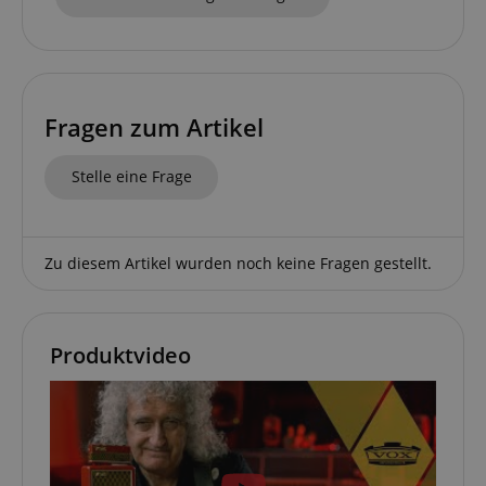
script.com
sid_key
www.kirstein.de
Fragen zum Artikel
session-token
Amazon
.amazon.com
Stelle eine Frage
language
www.kirstein.de
Zu diesem Artikel wurden noch keine Fragen gestellt.
Produktvideo