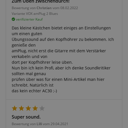
Zum Üben zwischendurch!
Bewertung von
Christian
vom 08.02.2022
Notwendig
Statistik
Marketing
Variante
VOX amPlug 2 Blues
Funktional
verifizierter Kauf
Das kleine Kästchen bietet einiges an Einstellungen
Die durch diese Services gesammelten Daten
um einen guten
werden gebraucht, um die technische Performance
der Website zu gewährleisten, dir grundlegende
Übungssound auf den Kopfhöhrer zu bekommen. Ich
Einkaufs-Funktionen bereitzustellen, das Einkaufen
genieße den
bei uns sicher zu machen und um Betrug zu
amPlug, nicht erst die Gitarre mit dem Verstärker
verhindern. Immer eingeschaltet.
verkabeln und von
Cookie
Anbieter / Domain
dort per Kopfhöhrer leise üben.
Nun bin ich kein Profi, aber ich denke Soundkritiker
FPGSID
.kirstein.de
sollten mal genau
prüfen über was für einen Mini-Artikel man hier
S
schreibt. Natürlich ist
amazon-pay-connectedAuth
Amazon
das kein echter AC30 ;-)
www.kirstein.de
Super sound.
apay-session-set
Amazon.com Inc.
www.kirstein.de
Bewertung von
Lilli
vom 29.04.2021