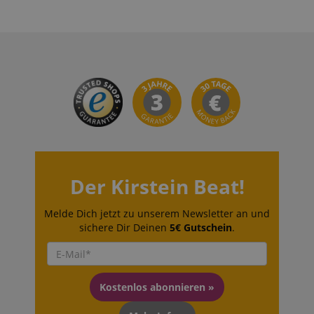
CookieScriptConsent
CookieScript
.kirstein.de
session-id-apay
Amazon
.amazon.com
Der Kirstein Beat!
Melde Dich jetzt zu unserem Newsletter an und
CrossDomainCookieScriptConsent_389
.crossdomain.cookie-
sichere Dir Deinen
5€ Gutschein
.
script.com
sid_key
www.kirstein.de
Kostenlos abonnieren »
session-token
Amazon