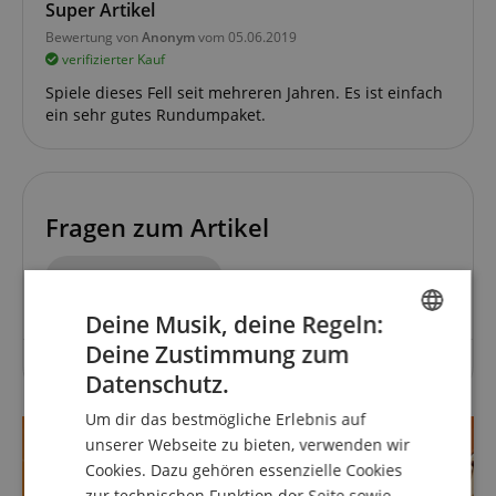
Super Artikel
Bewertung von
Anonym
vom 05.06.2019
verifizierter Kauf
Spiele dieses Fell seit mehreren Jahren. Es ist einfach
ein sehr gutes Rundumpaket.
Fragen zum Artikel
Stelle eine Frage
Deine Musik, deine Regeln:
Deine Zustimmung zum
ENGLISH
Zu diesem Artikel wurden noch keine Fragen gestellt.
Datenschutz.
GERMAN
Um dir das bestmögliche Erlebnis auf
DUTCH
unserer Webseite zu bieten, verwenden wir
Cookies. Dazu gehören essenzielle Cookies
FRENCH
zur technischen Funktion der Seite sowie