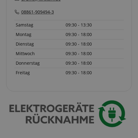
der Website zu gewährleisten, dir grundlegende
Einkaufs-Funktionen bereitzustellen, das Einkaufen
bei uns sicher zu machen und um Betrug zu
08861-909494-3
verhindern. Immer eingeschaltet.
Samstag
09:30 - 13:30
Cookie
Anbieter / Domain
Montag
09:30 - 18:00
FPGSID
.kirstein.de
Dienstag
09:30 - 18:00
S
Mittwoch
09:30 - 18:00
amazon-pay-connectedAuth
Amazon
www.kirstein.de
Donnerstag
09:30 - 18:00
Freitag
09:30 - 18:00
apay-session-set
Amazon.com Inc.
www.kirstein.de
Google-
Datenschutzerklärung