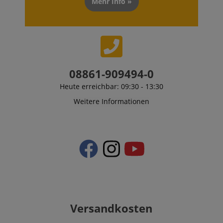
Mehr Info »
.amazon.com
language
www.kirstein.de
08861-909494-0
Heute erreichbar: 09:30 - 13:30
Weitere Informationen
VISITOR_PRIVACY_METADATA
YouTube
.youtube.com
Versandkosten