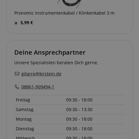
__Secure-
.youtube.com
5
ROLLOUT_TOKEN
Monate
Pronomic Instrumentenkabel / Klinkenkabel 3 m
4
Wochen
5,99 €
FPID
.kirstein.de
1 Jahr 1
Dieses Cooki
Monat
verwendet, 
Benutzerverh
und Präferen
verfolgen, u
personalisier
Deine Ansprechpartner
Erfahrung zu 
_gcl_au
2
Wird von Go
Google LLC
Unsere Spezialisten beraten Dich gerne.
Monate
AdSense ver
.kirstein.de
4
um mit der Ef
gitarre@kirstein.de
Wochen
von Werbung
Websites zu
experimentier
08861-909494-1
ihre Dienste 
YSC
Session
Dieses Cooki
Google LLC
Freitag
09:30 - 18:00
von YouTube 
.youtube.com
um Ansichte
Samstag
09:30 - 13:30
eingebetteter
zu verfolgen.
Montag
09:30 - 18:00
_uetsid
1 Tag
Dieses Cooki
Microsoft
von Bing ver
Corporation
Dienstag
09:30 - 18:00
um zu besti
.kirstein.de
welche Anzei
Mittwoch
09:30 - 18:00