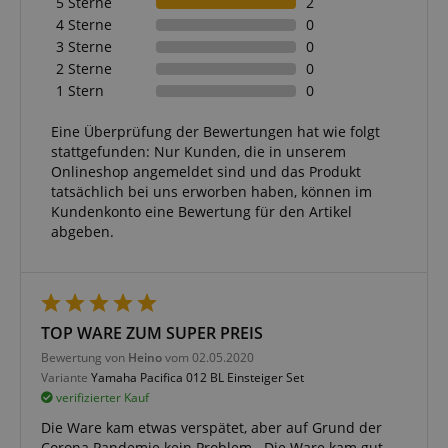
5 Sterne
2
FPGSID
.kirstein.de
4 Sterne
0
3 Sterne
0
S
2 Sterne
0
amazon-pay-connectedAuth
Amazon
1 Stern
0
www.kirstein.de
Eine Überprüfung der Bewertungen hat wie folgt
stattgefunden: Nur Kunden, die in unserem
Onlineshop angemeldet sind und das Produkt
apay-session-set
Amazon.com Inc.
tatsächlich bei uns erworben haben, können im
www.kirstein.de
Kundenkonto eine Bewertung für den Artikel
abgeben.
Google-
Datenschutzerklärung
TOP WARE ZUM SUPER PREIS
Bewertung von
Heino
vom 02.05.2020
CookieScriptConsent
CookieScript
.kirstein.de
Variante
Yamaha Pacifica 012 BL Einsteiger Set
verifizierter Kauf
Die Ware kam etwas verspätet, aber auf Grund der
Corona Pandemie kein Problem . Die Ware kam gut