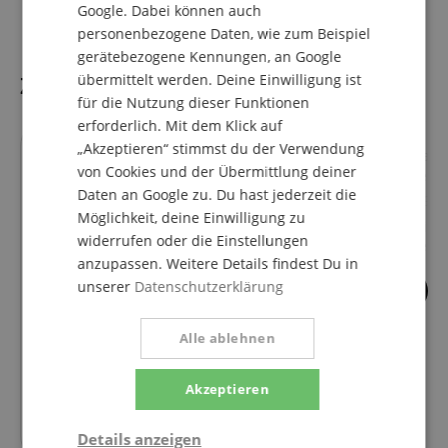
Google. Dabei können auch
personenbezogene Daten, wie zum Beispiel
gerätebezogene Kennungen, an Google
Zubehör
übermittelt werden. Deine Einwilligung ist
für die Nutzung dieser Funktionen
erforderlich. Mit dem Klick auf
„Akzeptieren“ stimmst du der Verwendung
von Cookies und der Übermittlung deiner
Daten an Google zu. Du hast jederzeit die
69
Möglichkeit, deine Einwilligung zu
Classic Cantabile
widerrufen oder die Einstellungen
Gitarrenständer D
anzupassen. Weitere Details findest Du in
unserer
Datenschutzerklärung
9
GHS FastFret Pflegemittel für
Saiteninstrumente
Alle ablehnen
Akzeptieren
10,80
€
Details anzeigen