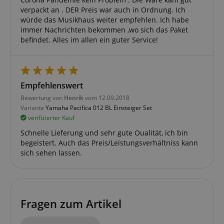
verpackt an . DER Preis war auch in Ordnung. Ich
würde das Musikhaus weiter empfehlen. Ich habe
immer Nachrichten bekommen ,wo sich das Paket
session-id-apay
Amazon
befindet. Alles im allen ein guter Service!
.amazon.com
Empfehlenswert
Bewertung von
Henrik
vom 12.09.2018
CrossDomainCookieScriptConsent_389
.crossdomain.cookie-
Variante
Yamaha Pacifica 012 BL Einsteiger Set
script.com
verifizierter Kauf
sid_key
www.kirstein.de
Schnelle Lieferung und sehr gute Oualität, ich bin
begeistert. Auch das Preis/Leistungsverhältniss kann
sich sehen lassen.
session-token
Amazon
.amazon.com
Fragen zum Artikel
language
www.kirstein.de