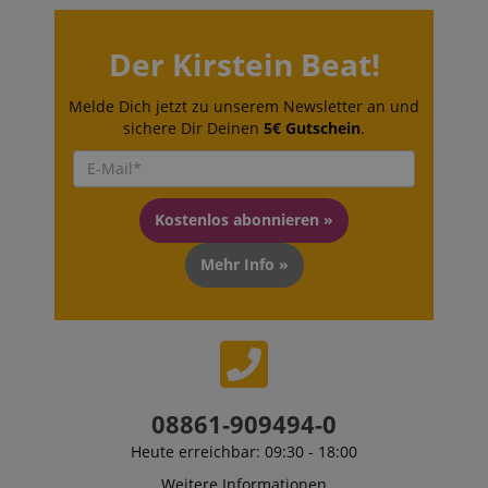
messen, wie 
mit den Funk
der Website
Der Kirstein Beat!
interagieren.
_uetvid
1 Jahr
Dies ist ein C
Microsoft
das von Micr
Corporation
Melde Dich jetzt zu unserem Newsletter an und
Bing Ads ver
.kirstein.de
sichere Dir Deinen
5€ Gutschein
.
wird und ein 
Cookie ist. Es
ermöglicht un
einem Benutz
Kontakt zu tr
zuvor unsere
Kostenlos abonnieren »
besucht hat.
Mehr Info »
08861-909494-0
Heute erreichbar: 09:30 - 18:00
Weitere Informationen