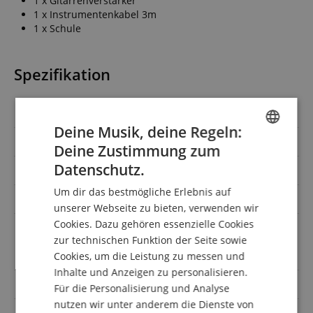
1 x Gitarrenverstärker
1 x Instrumentenkabel 3m
1 x Schule
Spezifikation
Artikelnummer
00073111
Deine Musik, deine Regeln:
Bauform
ST-Modelle
Deine Zustimmung zum
ENGLISH
Datenschutz.
Farbe
Weiß
GERMAN
Um dir das bestmögliche Erlebnis auf
Orientierung
Rechtshändig
DUTCH
unserer Webseite zu bieten, verwenden wir
Cookies. Dazu gehören essenzielle Cookies
FRENCH
Gitarrenkabel,
zur technischen Funktion der Seite sowie
Sparset mit
Notenheft/DVD/Medien,
ITALIAN
Verstärker
Cookies, um die Leistung zu messen und
Inhalte und Anzeigen zu personalisieren.
SPANISH
Mensur
Standard 24.75 bis 25.5 Zoll
Für die Personalisierung und Analyse
nutzen wir unter anderem die Dienste von
auch für Kinder
Nein