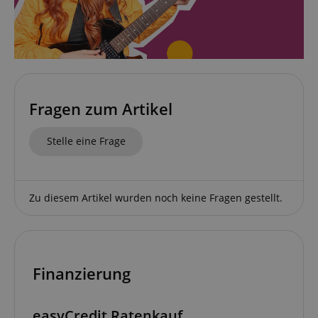
Notwendig
Statistik
Marketing
Fragen zum Artikel
Funktional
Die durch diese Services gesammelten Daten
Stelle eine Frage
werden gebraucht, um die technische Performance
der Website zu gewährleisten, dir grundlegende
Einkaufs-Funktionen bereitzustellen, das Einkaufen
bei uns sicher zu machen und um Betrug zu
verhindern. Immer eingeschaltet.
Zu diesem Artikel wurden noch keine Fragen gestellt.
Cookie
Anbieter / Domain
FPGSID
.kirstein.de
S
Finanzierung
amazon-pay-connectedAuth
Amazon
www.kirstein.de
easyCredit Ratenkauf