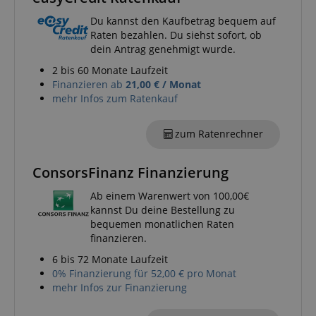
Du kannst den Kaufbetrag bequem auf
Raten bezahlen. Du siehst sofort, ob
apay-session-set
Amazon.com Inc.
www.kirstein.de
dein Antrag genehmigt wurde.
2 bis 60 Monate Laufzeit
Finanzieren ab
21,00 € / Monat
mehr Infos zum Ratenkauf
Google-
Datenschutzerklärung
zum Ratenrechner
CookieScriptConsent
CookieScript
ConsorsFinanz Finanzierung
.kirstein.de
Ab einem Warenwert von 100,00€
kannst Du deine Bestellung zu
bequemen monatlichen Raten
finanzieren.
6 bis 72 Monate Laufzeit
0% Finanzierung für 52,00 € pro Monat
session-id-apay
Amazon
.amazon.com
mehr Infos zur Finanzierung