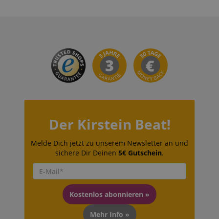
Informationen zu
eine eindeuti
s
reco.kirstein.de
Session
Dieses Cookie
Aktivitäten auf
zugewiesene,
wird verwendet,
Benutzerseiten zu
maschinengen
um Informatione
speichern, sodass
Benutzer-ID 
darüber zu
Benutzer
sammelt Dat
speichern, wie
problemlos dort
Aktivitäten a
Besucher eine
weitermachen
Website. Die
Website nutzen
können, wo sie au
können zur A
und hilft bei der
den Seiten des
und Berichte
Erstellung eines
Servers aufgehört
an Dritte ges
Analyseberichts
haben.
werden.
über die
Funktionsweise
sid
www.kirstein.de
Session
Dies ist ein s
der Website. Die
gebräuchlich
erhobenen Daten
Cookie-Name
einschließlich der
wenn er als
Zahlbesucher, der
Sitzungscook
Der Kirstein Beat!
Quelle, aus der si
gefunden wir
stammen, und die
wahrscheinlic
besuchten Seiten
Verwaltung d
in anonymer
Melde Dich jetzt zu unserem Newsletter an und
Sitzungsstatu
Form.
verwendet.
sichere Dir Deinen
5€ Gutschein
.
__Secure-
.youtube.com
5
ROLLOUT_TOKEN
Monate
4
Wochen
Kostenlos abonnieren »
FPID
.kirstein.de
1 Jahr 1
Dieses Cooki
Monat
verwendet, 
Benutzerverh
Mehr Info »