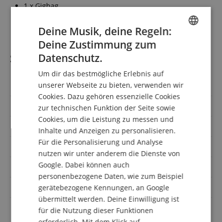
1 x Gigbag
1 x Gurt
1 x Plektren
Deine Musik, deine Regeln:
Deine Zustimmung zum
ENGLISH
Spezifikation
Datenschutz.
GERMAN
Um dir das bestmögliche Erlebnis auf
DUTCH
unserer Webseite zu bieten, verwenden wir
Artikelnummer
00111454
Cookies. Dazu gehören essenzielle Cookies
FRENCH
Bauform
ST-Modelle
zur technischen Funktion der Seite sowie
ITALIAN
Cookies, um die Leistung zu messen und
Farbe
Weiß
Inhalte und Anzeigen zu personalisieren.
SPANISH
Für die Personalisierung und Analyse
Mensur
Standard 24.75 bis 25.5 Zoll
nutzen wir unter anderem die Dienste von
Google. Dabei können auch
Sparset mit
Gigbag, Gurt, Plektren
personenbezogene Daten, wie zum Beispiel
Orientierung
Rechtshändig
gerätebezogene Kennungen, an Google
übermittelt werden. Deine Einwilligung ist
auch für Kinder
Nein
für die Nutzung dieser Funktionen
erforderlich. Mit dem Klick auf