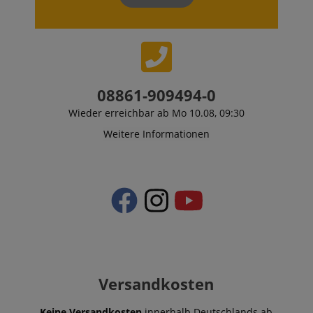
und Präferen
verfolgen, u
personalisier
Erfahrung zu 
_gcl_au
2
Wird von Go
Google LLC
Monate
AdSense ver
.kirstein.de
4
um mit der Ef
Wochen
von Werbung
Websites zu
08861-909494-0
experimentier
ihre Dienste 
Wieder erreichbar ab Mo 10.08, 09:30
YSC
Session
Dieses Cooki
Google LLC
Weitere Informationen
von YouTube 
.youtube.com
um Ansichte
eingebetteter
zu verfolgen.
_uetsid
1 Tag
Dieses Cooki
Microsoft
von Bing ver
Corporation
um zu besti
.kirstein.de
welche Anzei
geschaltet w
sollen, die fü
Endbenutzer,
Website durc
relevant sein
Versandkosten
VISITOR_INFO1_LIVE
5
Dieses Cooki
Google LLC
Monate
von Youtube 
.youtube.com
4
um die
Keine Versandkosten
innerhalb Deutschlands ab