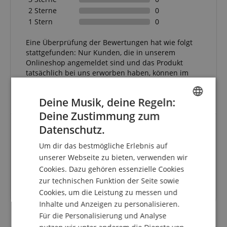
2 Sterne
0
1 Stern
0
Eine Überprüfung der Bewertungen hat wie folgt
stattgefunden: Nur Kunden, die in unserem
Onlineshop angemeldet sind und das Produkt
tatsächlich bei uns erworben haben, können im
Kundenkonto eine Bewertung für den Artikel
abgeben.
Deine Musik, deine Regeln:
Deine Zustimmung zum
ENGLISH
Datenschutz.
GERMAN
Top Mikrofon
Um dir das bestmögliche Erlebnis auf
DUTCH
unserer Webseite zu bieten, verwenden wir
Bewertung von
Thomas
vom 13.09.2021
Variante
Shure BLX2/PG58-S8 Handsender
Cookies. Dazu gehören essenzielle Cookies
FRENCH
verifizierter Kauf
zur technischen Funktion der Seite sowie
ITALIAN
Cookies, um die Leistung zu messen und
Sehr gute Sprachqualität
Inhalte und Anzeigen zu personalisieren.
SPANISH
Für die Personalisierung und Analyse