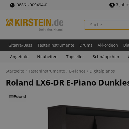
3 Jahr
08861-909494-0
Gitarre/Bass
Tasteninstrumente
Drums
Akkordeon
Bl
Angebote
Neuheiten
Topseller
Schnäppchen
Startseite
Tasteninstrumente
E-Pianos
Digitalpianos
Roland LX6-DR E-Piano Dunkle