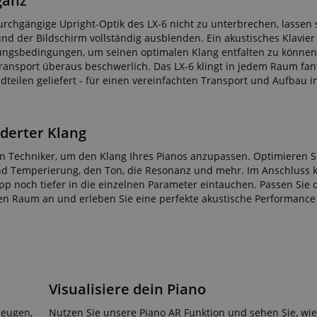
ganz
.kirstein.de
29
This cookie is used to pre
Minuten
state across page requests
urchgängige Upright-Optik des LX-6 nicht zu unterbrechen, lassen 
57
Sekunden
nd der Bildschirm vollständig ausblenden. Ein akustisches Klavier
gsbedingungen, um seinen optimalen Klang entfalten zu könne
ctedAuth
Session
Dieses Cookie ist mit Am
Amazon
 Transport überaus beschwerlich. Das LX-6 klingt in jedem Raum fan
und wird verwendet, um Au
www.kirstein.de
und Zahlungstransaktionen
dteilen geliefert - für einen vereinfachten Transport und Aufbau 
erleichtern.
11
Dieser Cookie wird von Am
Amazon.com Inc.
Google-Datenschutzerklärung
Monate 4
Sitzungscookies werden v
www.kirstein.de
Wochen
verwendet, um Information
derter Klang
auf Benutzerseiten zu spe
Benutzer problemlos dort
n Techniker, um den Klang Ihres Pianos anzupassen. Optimieren S
können, wo sie auf den Se
aufgehört haben.
d Temperierung, den Ton, die Resonanz und mehr. Im Anschluss k
pp noch tiefer in die einzelnen Parameter eintauchen. Passen Sie 
nt
1 Jahr 1
Dieses Cookie wird vom C
CookieScript
Monat
Dienst verwendet, um die
en Raum an und erleben Sie eine perfekte akustische Performance
.kirstein.de
Einwilligungseinstellungen
Cookies zu speichern. Da
Cookie-Script.com muss 
funktionieren.
11
Dieses Cookie dient der V
Amazon
Monate 4
Nutzersitzung auf der Web
.amazon.com
Wochen
im Zusammenhang mit d
Visualisiere dein Piano
Zahlungsvorgang, um ein 
effektives Checkout-Erlebn
zeugen,
Nutzen Sie unsere Piano AR Funktion und sehen Sie, wie