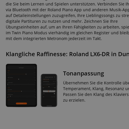
CrossDomainCookie
die Sie beim Lernen und Spielen unterstützen. Verbinden Sie Ih
via Bluetooth mit der Roland Piano App und anderen Musik-Ap
sid_key
auf Detaileinstellungen zuzugreifen, Ihre Lieblingssongs zu st
digitale Partituren zu nutzen und mehr. Zeichnen Sie Ihre
Übungseinheiten auf, um an Ihren Fähigkeiten zu arbeiten, spie
session-token
im Twin Piano Modus vierhändig im gleichen Register und blei
mit dem integrierten Metronom jederzeit im Takt.
language
Klangliche Raffinesse: Roland LX6-DR in Dun
Tonanpassung
Übernehmen Sie die Kontrolle übe
Temperament, Klang, Resonanz und
VISITOR_PRIVACY_
Passen Sie den Klang des Klavier
zu erzielen.