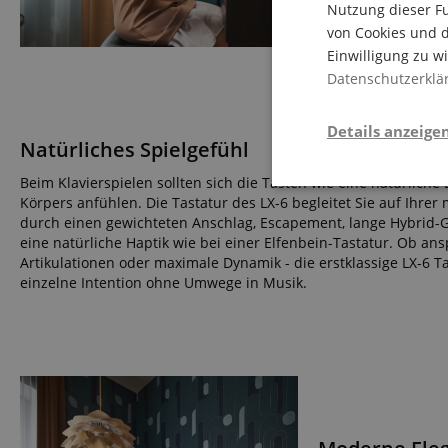
Nutzung dieser Fu
und 
von Cookies und d
Einwilligung zu w
Datenschutzerklä
Details anzeige
Natürliches Spielgefühl
Beim Klavierspielen sollten sich die Tasten wie eine natürliche
Notwendi
Körpers anfühlen. Die Tastatur des LX-6 begleitet Sie auf Ihrer
durch einen gewichteten Anschlag, Escapement, lange Hybrid-
eine natürliche Haptik wie bei einer Elfenbein-Tastatur. Ob an
Artikulationen oder maximale Dynamik - die erstklassige LX-6 T
einzelne Intention ohne Umwege in Musik.
Die durch diese Serv
dir grundlegende Ein
Immer eingeschaltet.
Cookie