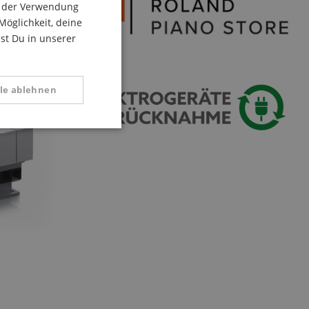
du der Verwendung
ITALIAN
Möglichkeit, deine
est Du in unserer
SPANISH
lle ablehnen
Funktional
 zu gewährleisten,
rug zu verhindern.