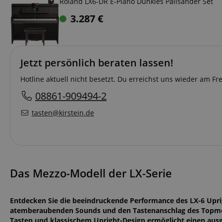
Roland LX6-DR E-Piano Dunkles Palisander Set
3.287
€
Jetzt persönlich beraten lassen!
Hotline aktuell nicht besetzt. Du erreichst uns wieder am F
08861-909494-2
tasten@kirstein.de
Das Mezzo-Modell der LX-Serie
Entdecken Sie die beeindruckende Performance des LX-6 Uprigh
atemberaubenden Sounds und den Tastenanschlag des Topmode
Tasten und klassischem Upright-Design ermöglicht einen au