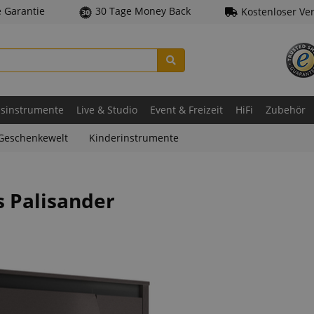
e Garantie
30 Tage Money Back
Kostenloser Ve
asinstrumente
Live & Studio
Event & Freizeit
HiFi
Zubehör
Geschenkewelt
Kinderinstrumente
s Palisander