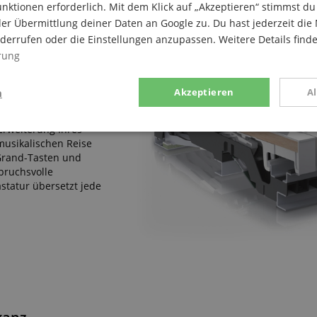
nktionen erforderlich. Mit dem Klick auf „Akzeptieren“ stimmst 
genießen Sie ein immersives Spielerlebnis.
er Übermittlung deiner Daten an Google zu. Du hast jederzeit die 
iderrufen oder die Einstellungen anzupassen. Weitere Details find
rung
n
Akzeptieren
A
 Erweiterung Ihres
g
Statistik
Marketing
 musikalischen Reise
Grand-Tasten und
spruchsvolle
astatur übersetzt jede
Notwendig
Statistik
Marketing
Funktional
ices gesammelten Daten werden gebraucht, um die technische Performance der Website
kaufs-Funktionen bereitzustellen, das Einkaufen bei uns sicher zu machen und um Bet
Anbieter / Domain
Laufzeit
Beschreibung