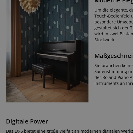
Moderne Ele
FPGSID
Um die elegante, d
Touch-Bedienfeld u
besondere Umgebun
amazon-pay-conne
gestaltet sich der
wird in zwei Bestan
Stockwerk.
apay-session-set
Maßgeschnei
Sie brauchen keine
Saitenstimmung un
der Roland Piano A
CookieScriptConse
Instruments an Ihr
session-id-apay
Digitale Power
Das LX-6 bietet eine große Vielfalt an modernen digitalen Werk