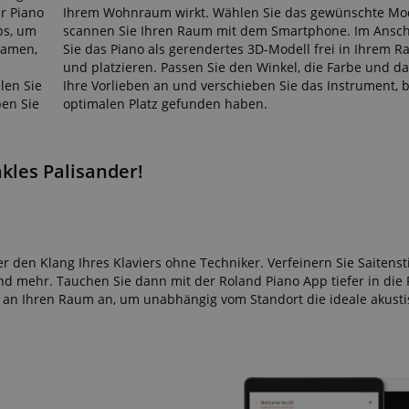
ScriptConsent_389
.crossdomain.cookie-
1 Jahr 1
r Piano
Ihrem Wohnraum wirkt. Wählen Sie das gewünschte Mo
script.com
Monat
ps, um
scannen Sie Ihren Raum mit dem Smartphone. Im Ansc
www.kirstein.de
Session
Dieses Cookie wird verwe
reamen,
Sie das Piano als gerendertes 3D-Modell frei in Ihrem
Benutzersitzungszustand 
und platzieren. Passen Sie den Winkel, die Farbe und da
Seitenanforderungen zu er
len Sie
Ihre Vorlieben an und verschieben Sie das Instrument, b
11
Dieses Cookie dient der A
Amazon
ben Sie
optimalen Platz gefunden haben.
Monate 4
einer anonymisierten Nutz
.amazon.com
Wochen
den Server.
www.kirstein.de
Session
Es gibt viele verschiedene
die mit diesem Namen ver
kles Palisander!
Allgemeinen wird ein detail
die Verwendung auf einer
Website empfohlen. In den
wird es jedoch wahrschein
von Spracheinstellungen 
möglicherweise Inhalte in
Sprache bereitzustellen. 
ICC-Kategorie basiert auf
r den Klang Ihres Klaviers ohne Techniker. Verfeinern Sie Saiten
 mehr. Tauchen Sie dann mit der Roland Piano App tiefer in die 
METADATA
5 Monate
Dieses Cookie dient der S
YouTube
s an Ihren Raum an, um unabhängig vom Standort die ideale akusti
4 Wochen
Einwilligungs- und
.youtube.com
Datenschutzbestimmungen
ihre Interaktion mit der We
Daten über die Einwilligu
Bezug auf verschiedene
Datenschutzrichtlinien und
um sicherzustellen, dass i
zukünftigen Sitzungen gee