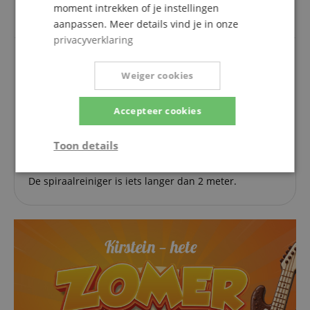
moment intrekken of je instellingen
aanpassen. Meer details vind je in onze
privacyverklaring
Vraag van Lena in 06.07.2024
Oorspronkelijk in het Duits gevraagd
Weiger cookies
Hallo,
Hoe lang is de spiraalreiniger?
Accepteer cookies
Hartelijk dank!
Toon details
Antwoord van Musikhaus Kirstein:
Strikt
Prestatie
Gericht op
De spiraalreiniger is iets langer dan 2 meter.
noodzakelijk
Functionaliteit