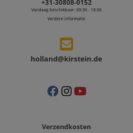
+31-30808-0152
Vandaag beschikbaar: 09:30 - 18:00
Verdere informatie
holland@kirstein.de
VISITOR_PRIVACY_METADATA
5
YouTube
.youtube.com
Verzendkosten