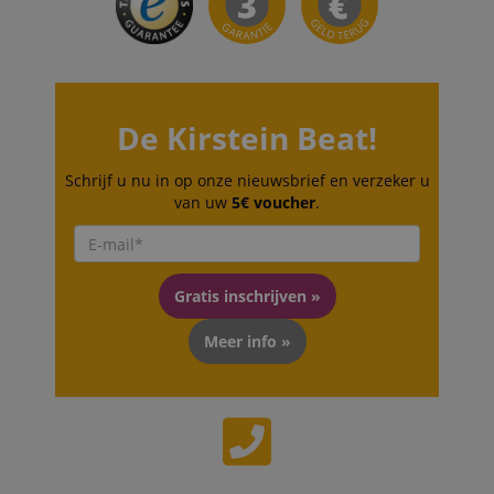
CrossDomainCookieScriptConsent_389
.crossdomain.cookie-
script.com
De Kirstein Beat!
sid_key
www.kirstein.de
Schrijf u nu in op onze nieuwsbrief en verzeker u
van uw
5€ voucher
.
session-token
Amazon
.amazon.com
Gratis inschrijven »
Meer info »
language
www.kirstein.de