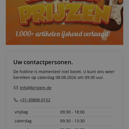
Strikt noodzakelijk
Prestatie
Gericht op
Functionaliteit
Strikt noodzakelijke cookies maken
kernfunctionaliteit van de website mogelijk, zoals
gebruikersaanmelding en accountbeheer. Zonder
strikt noodzakelijke cookies kan de website niet
correct worden gebruikt.
Naam
Aanbieder / Domein
V
Uw contactpersonen.
FPGSID
.kirstein.de
De hotline is momenteel niet bezet. U kunt ons weer
bereiken op zaterdag 08.08.2026 om 09:30 uur.
amazon-pay-connectedAuth
Amazon
info@kirstein.de
www.kirstein.de
+31-30808-0152
vrijdag
09:30 - 18:00
zaterdag
09:30 - 13:30
apay-session-set
Amazon.com Inc.
www.kirstein.de